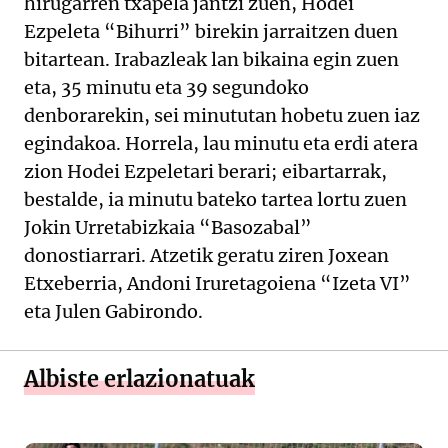
hirugarren txapela jantzi zuen, Hodei
Ezpeleta “Bihurri” birekin jarraitzen duen
bitartean. Irabazleak lan bikaina egin zuen
eta, 35 minutu eta 39 segundoko
denborarekin, sei minututan hobetu zuen iaz
egindakoa. Horrela, lau minutu eta erdi atera
zion Hodei Ezpeletari berari; eibartarrak,
bestalde, ia minutu bateko tartea lortu zuen
Jokin Urretabizkaia “Basozabal”
donostiarrari. Atzetik geratu ziren Joxean
Etxeberria, Andoni Iruretagoiena “Izeta VI”
eta Julen Gabirondo.
Albiste erlazionatuak