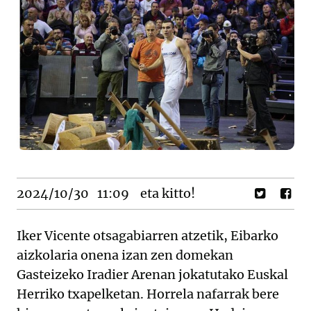
2024/10/30
11:09
eta kitto!
Iker Vicente otsagabiarren atzetik, Eibarko
aizkolaria onena izan zen domekan
Gasteizeko Iradier Arenan jokatutako Euskal
Herriko txapelketan. Horrela nafarrak bere