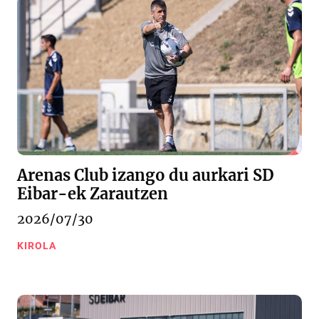
Arenas Club izango du aurkari SD
Eibar-ek Zarautzen
2026/07/30
KIROLA