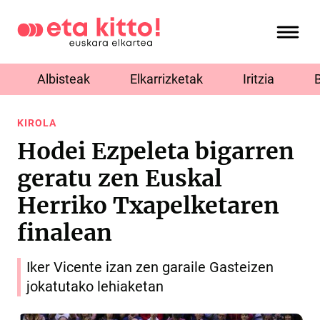
Albisteak
Elkarrizketak
Iritzia
KIROLA
Hodei Ezpeleta bigarren
geratu zen Euskal
Herriko Txapelketaren
finalean
Iker Vicente izan zen garaile Gasteizen
jokatutako lehiaketan