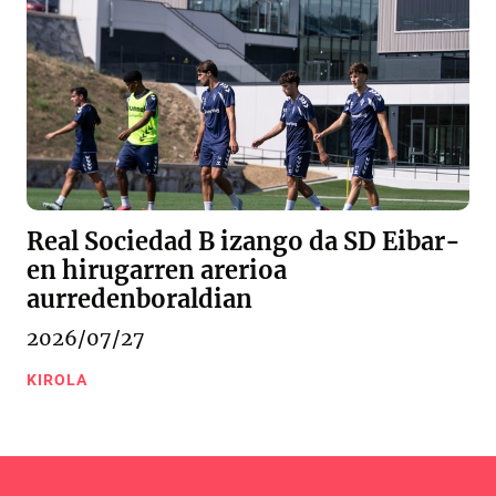
Real Sociedad B izango da SD Eibar-
en hirugarren arerioa
aurredenboraldian
2026/07/27
KIROLA