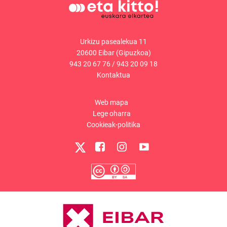
Urkizu pasealekua 11
20600 Eibar (Gipuzkoa)
943 20 67 76
/
943 20 09 18
Kontaktua
Web mapa
Lege oharra
Cookieak-politika