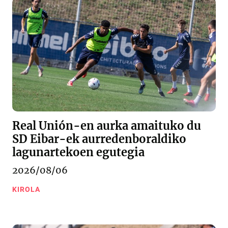
Real Unión-en aurka amaituko du
SD Eibar-ek aurredenboraldiko
lagunartekoen egutegia
2026/08/06
KIROLA