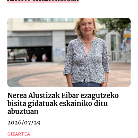
Nerea Alustizak Eibar ezagutzeko
bisita gidatuak eskainiko ditu
abuztuan
2026/07/29
GIZARTEA