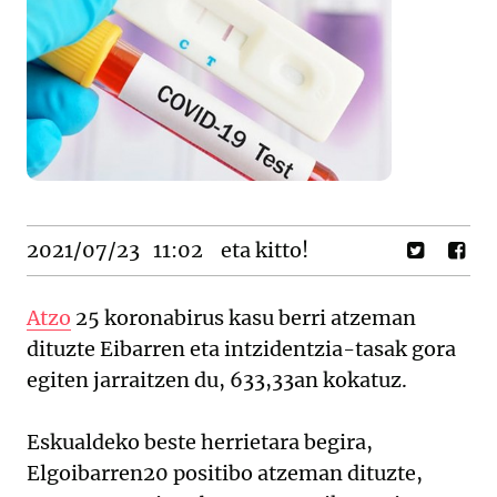
2021/07/23
11:02
eta kitto!
Atzo
25 koronabirus kasu berri atzeman
dituzte Eibarren eta intzidentzia-tasak gora
egiten jarraitzen du, 633,33an kokatuz.
Eskualdeko beste herrietara begira,
Elgoibarren20 positibo atzeman dituzte,