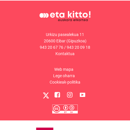
Urkizu pasealekua 11
20600 Eibar (Gipuzkoa)
943 20 67 76
/
943 20 09 18
Kontaktua
Web mapa
Lege oharra
Cookieak-politika