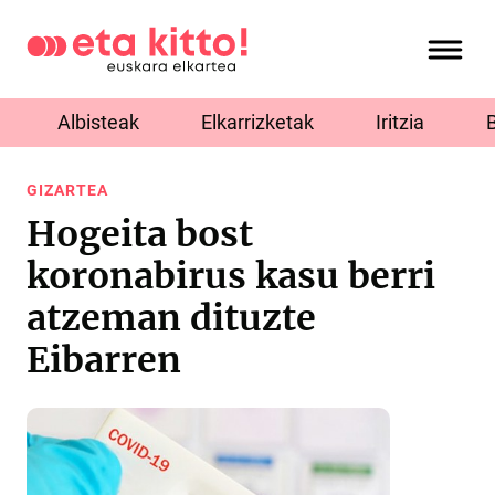
Albisteak
Elkarrizketak
Iritzia
GIZARTEA
Hogeita bost
koronabirus kasu berri
atzeman dituzte
Eibarren