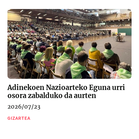
Adinekoen Nazioarteko Eguna urri
osora zabalduko da aurten
2026/07/23
GIZARTEA