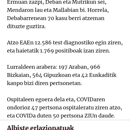
Ermuan zazpi, Deban eta Mutrikun sei,
Mendaron lau eta Mallabian bi. Horrela,
Debabarrenean 70 kasu berri atzeman
dituzte guztira.
Atzo EAEn 12.586 test diagnostiko egin ziren,
eta haietatik 1.769 positiboak izan ziren.
Lurraldeen arabera: 197 Araban, 966
Bizkaian, 564 Gipuzkoan eta 42 Euskaditik
kanpo bizi diren pertsonetan.
Ospitaleen egoera dela eta, COVIDaren
ondorioz 47 pertsona ospitaleratu ziren atzo,
eta COVIDa duten 50 pertsona ZIUn daude.
Albiste erlazionatuak