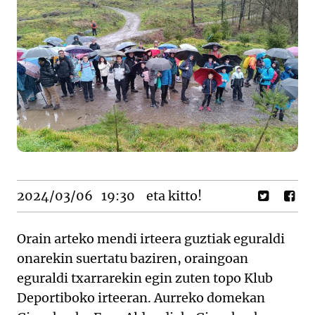
2024/03/06
19:30
eta kitto!
Orain arteko mendi irteera guztiak eguraldi
onarekin suertatu baziren, oraingoan
eguraldi txarrarekin egin zuten topo Klub
Deportiboko irteeran. Aurreko domekan