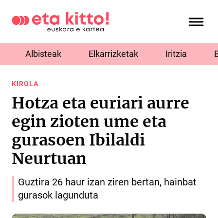
Albisteak
Elkarrizketak
Iritzia
KIROLA
Hotza eta euriari aurre
egin zioten ume eta
gurasoen Ibilaldi
Neurtuan
Guztira 26 haur izan ziren bertan, hainbat
gurasok lagunduta