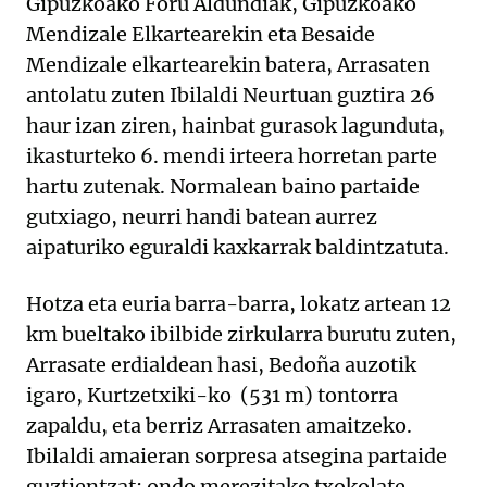
Gipuzkoako Foru Aldundiak, Gipuzkoako
Mendizale Elkartearekin eta Besaide
Mendizale elkartearekin batera, Arrasaten
antolatu zuten Ibilaldi Neurtuan guztira 26
haur izan ziren, hainbat gurasok lagunduta,
ikasturteko 6. mendi irteera horretan parte
hartu zutenak. Normalean baino partaide
gutxiago, neurri handi batean aurrez
aipaturiko eguraldi kaxkarrak baldintzatuta.
Hotza eta euria barra-barra, lokatz artean 12
km bueltako ibilbide zirkularra burutu zuten,
Arrasate erdialdean hasi, Bedoña auzotik
igaro, Kurtzetxiki-ko (531 m) tontorra
zapaldu, eta berriz Arrasaten amaitzeko.
Ibilaldi amaieran sorpresa atsegina partaide
guztientzat: ondo merezitako txokolate