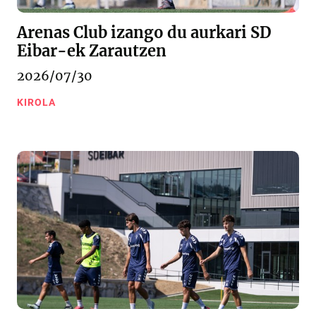
Arenas Club izango du aurkari SD
Eibar-ek Zarautzen
2026/07/30
KIROLA