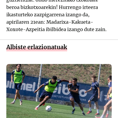
beroa bizkotxoarekin! Hurrengo irteera
ikasturteko zazpigarrena izango da,
apirilaren 21ean: Madarixa-Kakueta-
Xoxote-Azpeitia ibilbidea izango dute zain.
Albiste erlazionatuak