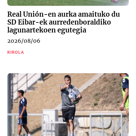
Real Unión-en aurka amaituko du
SD Eibar-ek aurredenboraldiko
lagunartekoen egutegia
2026/08/06
KIROLA