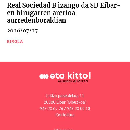
Real Sociedad B izango da SD Eibar-
en hirugarren arerioa
aurredenboraldian
2026/07/27
KIROLA
Urkizu pasealekua 11
20600 Eibar (Gipuzkoa)
943 20 67 76
/
943 20 09 18
Kontaktua