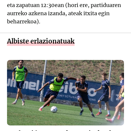
eta zapatuan 12:30ean (hori ere, partiduaren
aurreko azkena izanda, ateak itxita egin
beharrekoa).
Albiste erlazionatuak