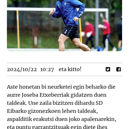
2024/10/22
10:27
eta kitto!
Aste honetan bi neurketei egin beharko die
aurre Joseba Etxeberriak gidatzen duen
taldeak. Une zaila bizitzen dihardu SD
Eibarko gizonezkoen lehen taldeak,
aspalditik erakutsi duen joko apalenarekin,
eta puntu garrantzitsuak egin diete ihes