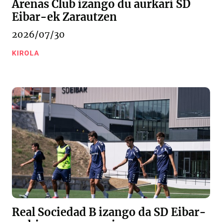
Arenas Club izango du aurkari SD
Eibar-ek Zarautzen
2026/07/30
KIROLA
Real Sociedad B izango da SD Eibar-