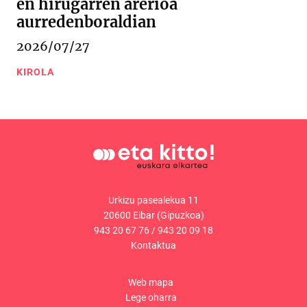
en hirugarren arerioa
aurredenboraldian
2026/07/27
KIROLA
Urkizu pasealekua 11
20600 Eibar (Gipuzkoa)
943 20 67 76
/
943 20 09 18
Kontaktua
Web mapa
Lege oharra