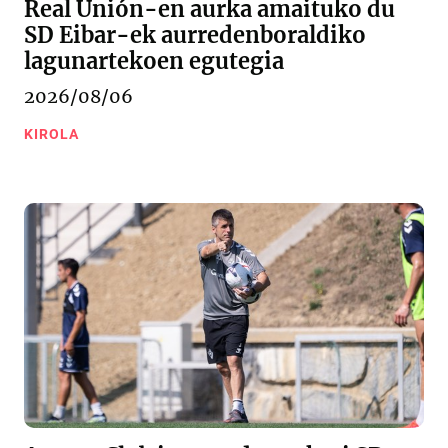
Real Unión-en aurka amaituko du
SD Eibar-ek aurredenboraldiko
lagunartekoen egutegia
2026/08/06
KIROLA