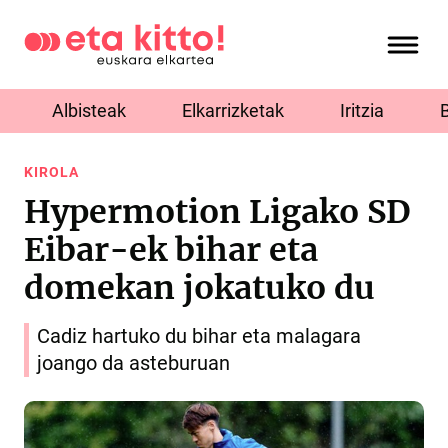
Albisteak
Elkarrizketak
Iritzia
KIROLA
Hypermotion Ligako SD
Eibar-ek bihar eta
domekan jokatuko du
Cadiz hartuko du bihar eta malagara
joango da asteburuan