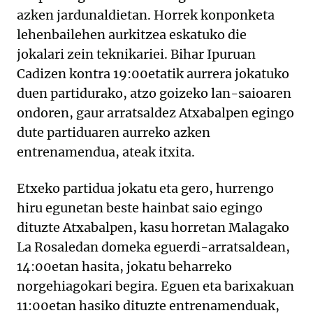
azken jardunaldietan. Horrek konponketa
lehenbailehen aurkitzea eskatuko die
jokalari zein teknikariei. Bihar Ipuruan
Cadizen kontra 19:00etatik aurrera jokatuko
duen partidurako, atzo goizeko lan-saioaren
ondoren, gaur arratsaldez Atxabalpen egingo
dute partiduaren aurreko azken
entrenamendua, ateak itxita.
Etxeko partidua jokatu eta gero, hurrengo
hiru egunetan beste hainbat saio egingo
dituzte Atxabalpen, kasu horretan Malagako
La Rosaledan domeka eguerdi-arratsaldean,
14:00etan hasita, jokatu beharreko
norgehiagokari begira. Eguen eta barixakuan
11:00etan hasiko dituzte entrenamenduak,