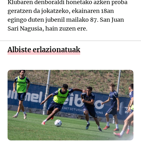
Klubaren denboraldi honetako azken proba
geratzen da jokatzeko, ekainaren 18an
egingo duten jubenil mailako 87. San Juan
Sari Nagusia, hain zuzen ere.
Albiste erlazionatuak