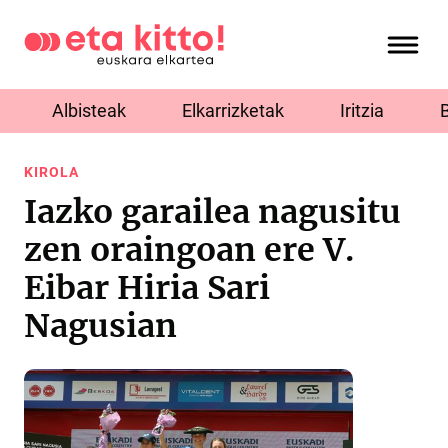
Albisteak
Elkarrizketak
Iritzia
KIROLA
Iazko garailea nagusitu
zen oraingoan ere V.
Eibar Hiria Sari
Nagusian