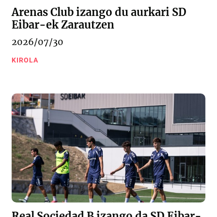
Arenas Club izango du aurkari SD
Eibar-ek Zarautzen
2026/07/30
KIROLA
Real Sociedad B izango da SD Eibar-