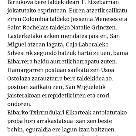
Biriukova bere taldekideari T. Etxebarrian
jokatutako esprintean. Euren atzetik sailkatu
ziren Colombia taldeko Jessenia Meneses eta
Saint Rochelais taldeko Natalie Grinczen.
Lasterketako azken mendatea jaisten, San
Miguel atzean lagata, Caja Laboraleko
Silvestrik segundo batzuk hartu zituen, baina
Eibarrera heldu aurretik harrapatu zuten.
Hamargarren postuan sailkatu zen Usoa
Ostolaza zarauztarra bere taldekidea 10.
postuan sailkatu zen, San Migueletik
jaisterakoan errepidetik irten eta erori
ondoren.
Eibarko Txirrindulari Elkarteak antolatutako
proba hori arrakastatsua izan zen beste
behin, eguraldia ere lagun izan baitzuen.