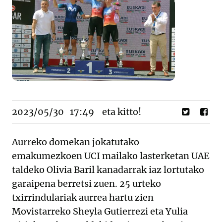
2023/05/30
17:49
eta kitto!
Aurreko domekan jokatutako
emakumezkoen UCI mailako lasterketan UAE
taldeko Olivia Baril kanadarrak iaz lortutako
garaipena berretsi zuen. 25 urteko
txirrindulariak aurrea hartu zien
Movistarreko Sheyla Gutierrezi eta Yulia