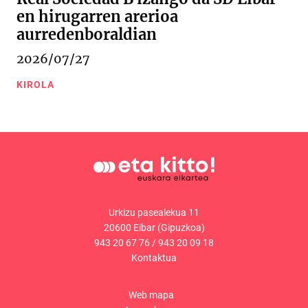
en hirugarren arerioa
aurredenboraldian
2026/07/27
KIROLA
Urkizu pasealekua 11
20600 Eibar (Gipuzkoa)
943 20 67 76
/
943 20 09 18
Kontaktua
Web mapa