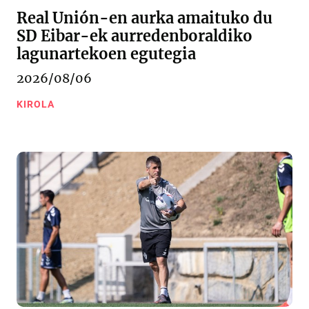
Real Unión-en aurka amaituko du
SD Eibar-ek aurredenboraldiko
lagunartekoen egutegia
2026/08/06
KIROLA