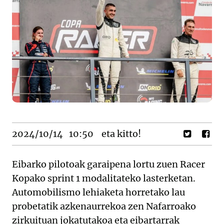
2024/10/14
10:50
eta kitto!
Eibarko pilotoak garaipena lortu zuen Racer
Kopako sprint 1 modalitateko lasterketan.
Automobilismo lehiaketa horretako lau
probetatik azkenaurrekoa zen Nafarroako
zirkuituan jokatutakoa eta eibartarrak