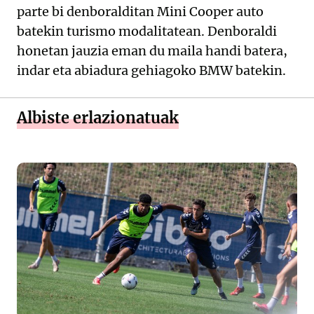
parte bi denboralditan Mini Cooper auto
batekin turismo modalitatean. Denboraldi
honetan jauzia eman du maila handi batera,
indar eta abiadura gehiagoko BMW batekin.
Albiste erlazionatuak