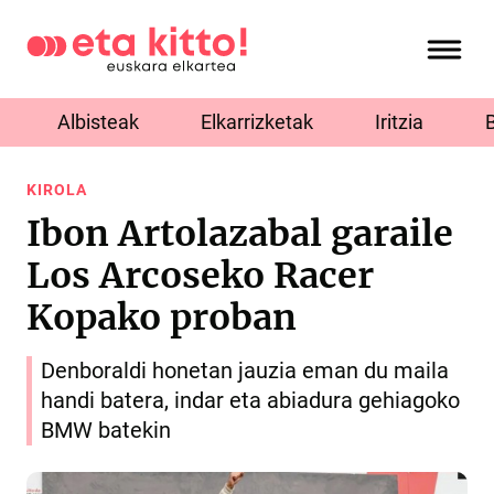
Albisteak
Elkarrizketak
Iritzia
KIROLA
Ibon Artolazabal garaile
Los Arcoseko Racer
Kopako proban
Denboraldi honetan jauzia eman du maila
handi batera, indar eta abiadura gehiagoko
BMW batekin