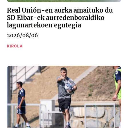
Real Unión-en aurka amaituko du
SD Eibar-ek aurredenboraldiko
lagunartekoen egutegia
2026/08/06
KIROLA