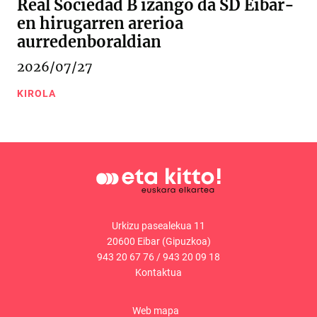
Real Sociedad B izango da SD Eibar-
en hirugarren arerioa
aurredenboraldian
2026/07/27
KIROLA
Urkizu pasealekua 11
20600 Eibar (Gipuzkoa)
943 20 67 76
/
943 20 09 18
Kontaktua
Web mapa