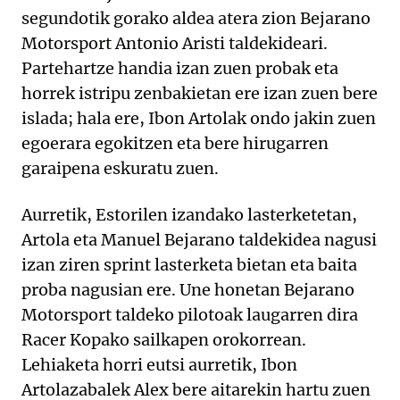
segundotik gorako aldea atera zion Bejarano
Motorsport Antonio Aristi taldekideari.
Partehartze handia izan zuen probak eta
horrek istripu zenbakietan ere izan zuen bere
islada; hala ere, Ibon Artolak ondo jakin zuen
egoerara egokitzen eta bere hirugarren
garaipena eskuratu zuen.
Aurretik, Estorilen izandako lasterketetan,
Artola eta Manuel Bejarano taldekidea nagusi
izan ziren sprint lasterketa bietan eta baita
proba nagusian ere. Une honetan Bejarano
Motorsport taldeko pilotoak laugarren dira
Racer Kopako sailkapen orokorrean.
Lehiaketa horri eutsi aurretik, Ibon
Artolazabalek Alex bere aitarekin hartu zuen