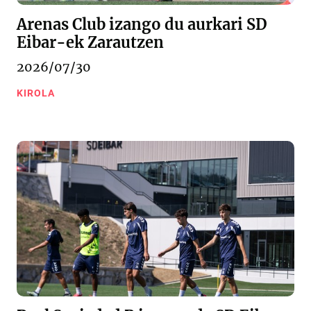
Arenas Club izango du aurkari SD
Eibar-ek Zarautzen
2026/07/30
KIROLA