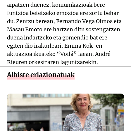
aipatzen duenez, komunikazioak bere
funtzioa betetzeko emozioa ere sortu behar
du. Zentzu berean, Fernando Vega Olmos eta
Masau Emoto ere hartzen ditu sostengatzen
duena indartzeko eta gomendio bat ere
egiten dio irakurleari: Emma Kok-en
aktuazioa ikusteko “Voilá” laean, André
Rieuren orkestraren laguntzarekin.
Albiste erlazionatuak