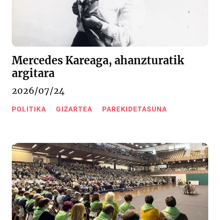
Mercedes Kareaga, ahanzturatik
argitara
2026/07/24
POLITIKA
GIZARTEA
PAREKIDETASUNA