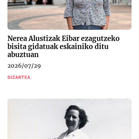
Nerea Alustizak Eibar ezagutzeko
bisita gidatuak eskainiko ditu
abuztuan
2026/07/29
GIZARTEA