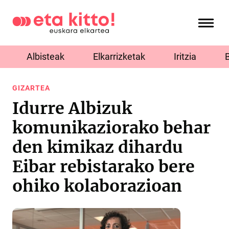
Albisteak
Elkarrizketak
Iritzia
GIZARTEA
Idurre Albizuk
komunikaziorako behar
den kimikaz dihardu
Eibar rebistarako bere
ohiko kolaborazioan