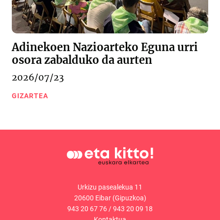
Adinekoen Nazioarteko Eguna urri
osora zabalduko da aurten
2026/07/23
GIZARTEA
Urkizu pasealekua 11
20600 Eibar (Gipuzkoa)
943 20 67 76
/
943 20 09 18
Kontaktua