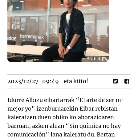
2023/12/27
09:49
eta kitto!
Idurre Albizu eibartarrak “El arte de ser mi
mejor yo” izenburuarekin Eibar rebistan
kaleratzen duen ohiko kolaborazioaren
barruan, azken alean “Sin química no hay
comunicación” lana kaleratu du. Bertan