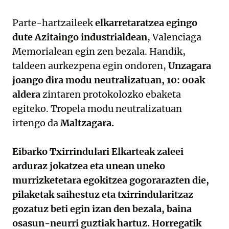
Parte-hartzaileek
elkarretaratzea egingo
dute Azitaingo industrialdean
, Valenciaga
Memorialean egin zen bezala. Handik,
taldeen aurkezpena egin ondoren,
Unzagara
joango dira modu neutralizatuan, 10: 00ak
aldera
zintaren protokolozko ebaketa
egiteko. Tropela modu neutralizatuan
irtengo da
Maltzagara.
Eibarko Txirrindulari Elkarteak zaleei
arduraz jokatzea eta unean uneko
murrizketetara egokitzea gogorarazten die,
pilaketak saihestuz eta txirrindularitzaz
gozatuz beti egin izan den bezala, baina
osasun-neurri guztiak hartuz. Horregatik