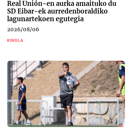
Real Unión-en aurka amaituko du
SD Eibar-ek aurredenboraldiko
lagunartekoen egutegia
2026/08/06
KIROLA