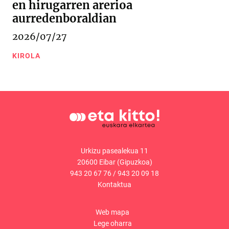
en hirugarren arerioa
aurredenboraldian
2026/07/27
KIROLA
Urkizu pasealekua 11
20600 Eibar (Gipuzkoa)
943 20 67 76
/
943 20 09 18
Kontaktua
Web mapa
Lege oharra