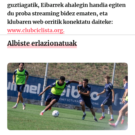
guztiagatik, Eibarrek ahalegin handia egiten
du proba streaming bidez ematen, eta
klubaren web orritik konektatu daiteke:
www.clubciclista.org.
Albiste erlazionatuak