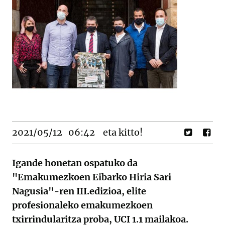
2021/05/12
06:42
eta kitto!
Igande honetan ospatuko da
"Emakumezkoen Eibarko Hiria Sari
Nagusia"-ren III.edizioa, elite
profesionaleko emakumezkoen
txirrindularitza proba, UCI 1.1 mailakoa.