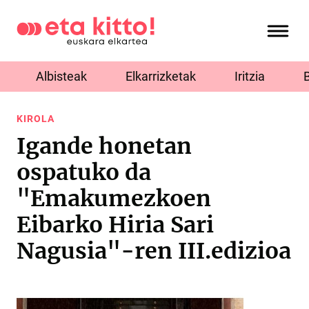
Albisteak
Elkarrizketak
Iritzia
KIROLA
Igande honetan
ospatuko da
"Emakumezkoen
Eibarko Hiria Sari
Nagusia"-ren III.edizioa