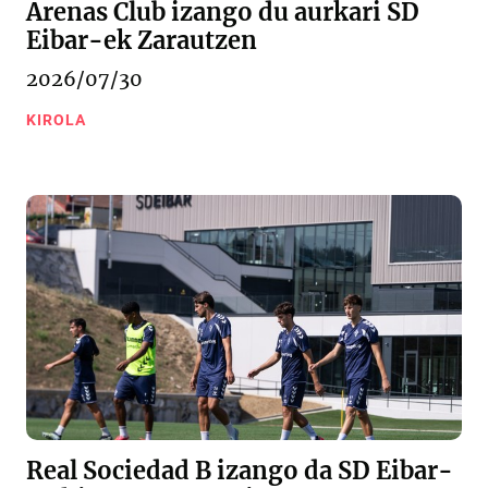
Arenas Club izango du aurkari SD
Eibar-ek Zarautzen
2026/07/30
KIROLA
Real Sociedad B izango da SD Eibar-