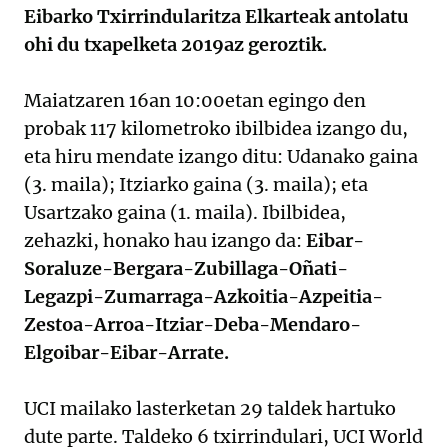
Eibarko Txirrindularitza Elkarteak antolatu
ohi du txapelketa 2019az geroztik.
Maiatzaren 16an 10:00etan egingo den
probak 117 kilometroko ibilbidea izango du,
eta hiru mendate izango ditu: Udanako gaina
(3. maila); Itziarko gaina (3. maila); eta
Usartzako gaina (1. maila). Ibilbidea,
zehazki, honako hau izango da:
Eibar-
Soraluze-Bergara-Zubillaga-Oñati-
Legazpi-Zumarraga-Azkoitia-Azpeitia-
Zestoa-Arroa-Itziar-Deba-Mendaro-
Elgoibar-Eibar-Arrate.
UCI mailako lasterketan 29 taldek hartuko
dute parte. Taldeko 6 txirrindulari, UCI World