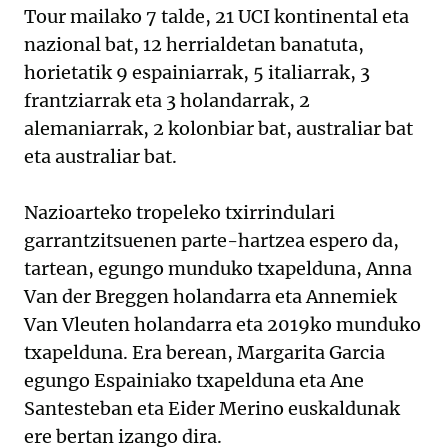
Tour mailako 7 talde, 21 UCI kontinental eta
nazional bat, 12 herrialdetan banatuta,
horietatik 9 espainiarrak, 5 italiarrak, 3
frantziarrak eta 3 holandarrak, 2
alemaniarrak, 2 kolonbiar bat, australiar bat
eta australiar bat.
Nazioarteko tropeleko txirrindulari
garrantzitsuenen parte-hartzea espero da,
tartean, egungo munduko txapelduna, Anna
Van der Breggen holandarra eta Annemiek
Van Vleuten holandarra eta 2019ko munduko
txapelduna. Era berean, Margarita Garcia
egungo Espainiako txapelduna eta Ane
Santesteban eta Eider Merino euskaldunak
ere bertan izango dira.