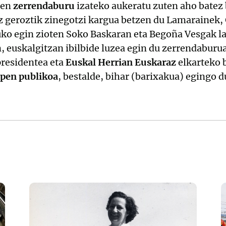
ren
zerrendaburu
izateko aukeratu zuten aho batez
az geroztik zinegotzi kargua betzen du Lamarainek
 uko egin zioten Soko Baskaran eta Begoña Vesgak la
n, euskalgitzan ibilbide luzea egin du zerrendaburua
residentea eta
Euskal Herrian Euskaraz
elkarteko 
pen publikoa
, bestalde, bihar (barixakua) egingo 