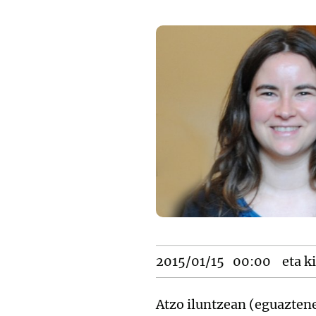
2015/01/15
00:00
eta ki
Atzo iluntzean (eguazten