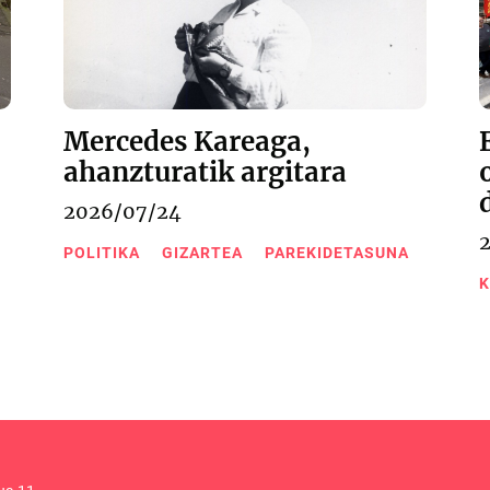
Mercedes Kareaga,
ahanzturatik argitara
2026/07/24
POLITIKA
GIZARTEA
PAREKIDETASUNA
K