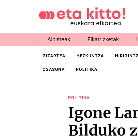
Albisteak
Elkarrizketak
GIZARTEA
HEZKUNTZA
HIRIGINT
OSASUNA
POLITIKA
POLITIKA
Igone La
Bilduko 