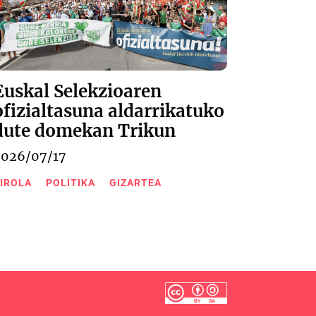
Euskal Selekzioaren
ofizialtasuna aldarrikatuko
dute domekan Trikun
2026/07/17
IROLA
POLITIKA
GIZARTEA