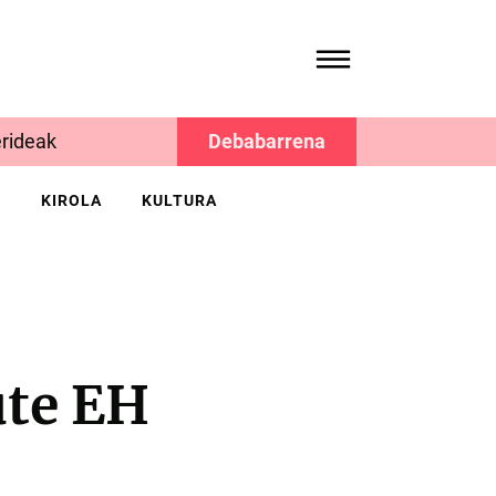
rideak
Debabarrena
K
KIROLA
KULTURA
ute EH