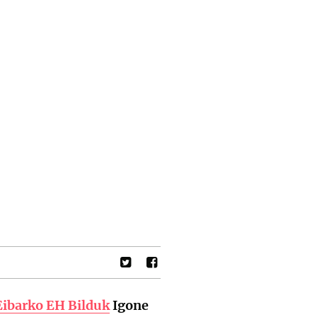
Eibarko EH Bilduk
Igone