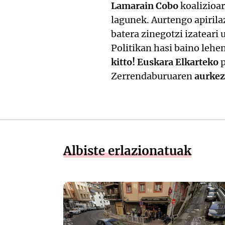
Lamarain Cobo
koalizioa
lagunek. Aurtengo apiril
batera zinegotzi izateari
Politikan hasi baino lehe
kitto! Euskara Elkarteko
p
Zerrendaburuaren
aurkez
Albiste erlazionatuak