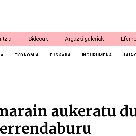
Iritzia
Bideoak
Argazki-galeriak
Efeme
ZA
EKONOMIA
EUSKARA
INGURUMENA
JAIA
marain aukeratu d
zerrendaburu