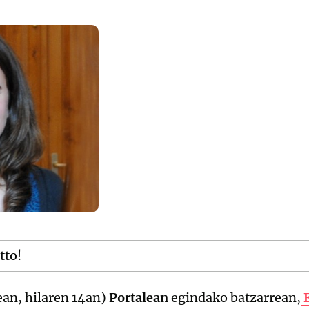
tto!
ean, hilaren 14an)
Portalean
egindako batzarrean,