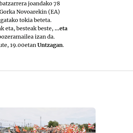
 batzarrera joandako 78
, Gorka Novoarekin (EA)
gatako tokia beteta.
k eta, besteak beste,
…eta
bozeramailea izan da.
dute, 19.00etan
Untzagan
.