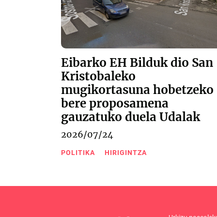
Eibarko EH Bilduk dio San
Kristobaleko
mugikortasuna hobetzeko
bere proposamena
gauzatuko duela Udalak
2026/07/24
POLITIKA
HIRIGINTZA