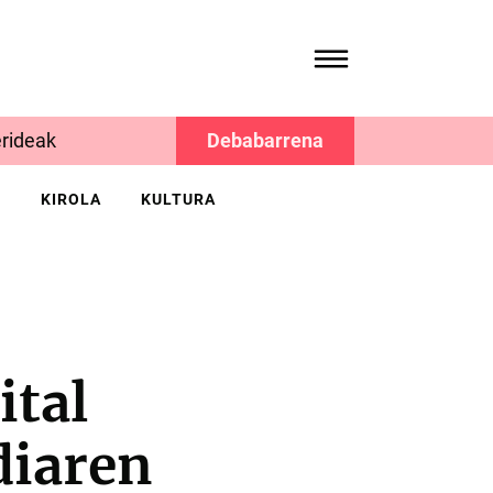
rideak
Debabarrena
K
KIROLA
KULTURA
ital
diaren