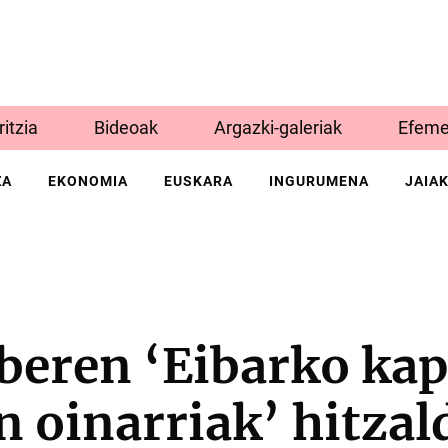
Iritzia
Bideoak
Argazki-galeriak
Efeme
ZA
EKONOMIA
EUSKARA
INGURUMENA
JAIA
beren ‘Eibarko kap
n oinarriak’ hitzal