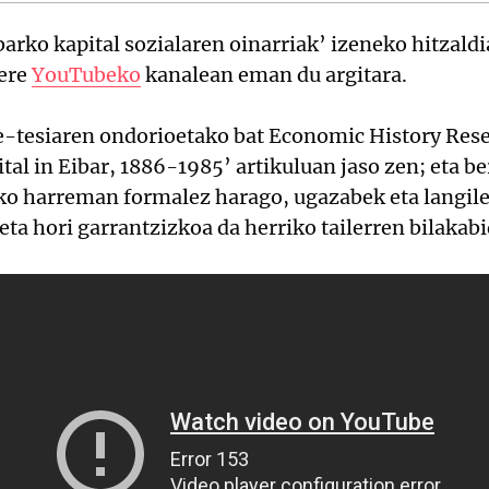
barko kapital sozialaren oinarriak’ izeneko hitzald
ere
YouTubeko
kanalean eman du argitara.
-tesiaren ondorioetako bat Economic History Rese
ital in Eibar, 1886-1985’ artikuluan jaso zen; eta b
eko harreman formalez harago, ugazabek eta langile
eta hori garrantzizkoa da herriko tailerren bilakab