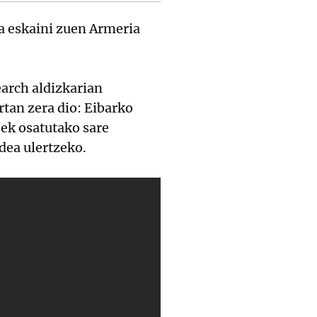
ia eskaini zuen Armeria
arch aldizkarian
ertan zera dio: Eibarko
ek osatutako sare
idea ulertzeko.