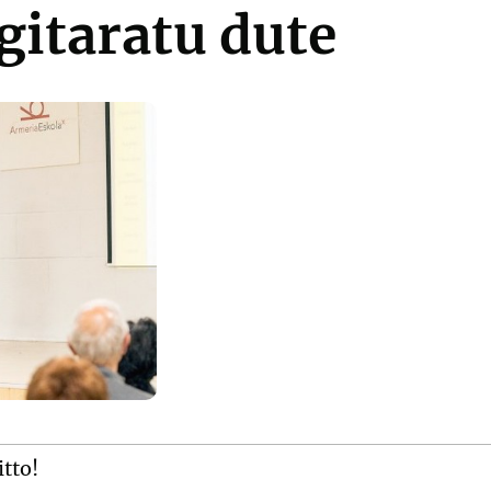
gitaratu dute
itto!