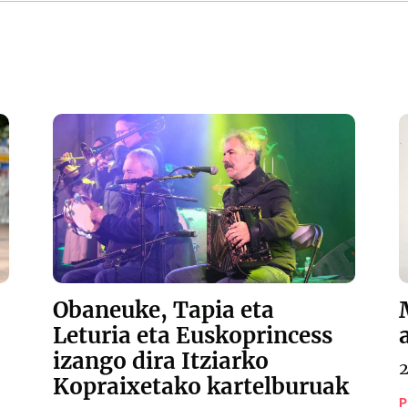
Obaneuke, Tapia eta
Leturia eta Euskoprincess
izango dira Itziarko
Kopraixetako kartelburuak
P