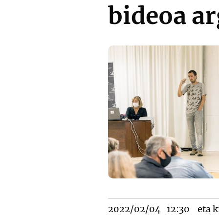
bideoa ar
2022/02/04
12:30
eta k