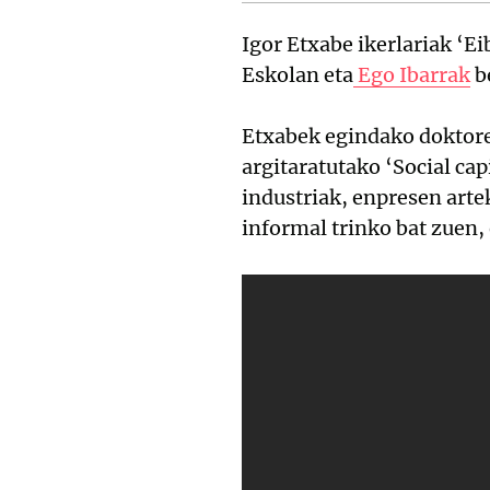
Igor Etxabe ikerlariak ‘Ei
Eskolan eta
Ego Ibarrak
b
Etxabek egindako doktore
argitaratutako ‘Social cap
industriak, enpresen art
informal trinko bat zuen, 