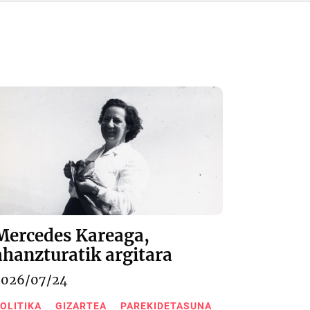
Mercedes Kareaga,
ahanzturatik argitara
2026/07/24
OLITIKA
GIZARTEA
PAREKIDETASUNA