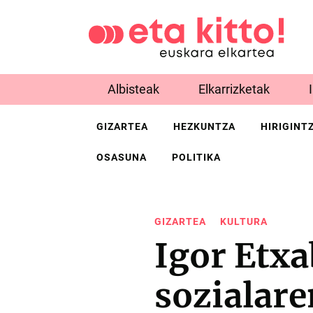
Albisteak
Elkarrizketak
GIZARTEA
HEZKUNTZA
HIRIGINT
OSASUNA
POLITIKA
GIZARTEA
KULTURA
Igor Etxa
sozialare