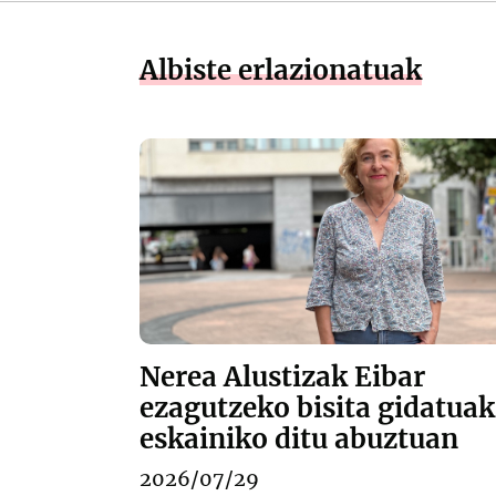
Albiste erlazionatuak
Nerea Alustizak Eibar
ezagutzeko bisita gidatuak
eskainiko ditu abuztuan
2026/07/29