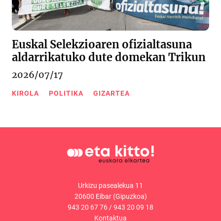
Euskal Selekzioaren ofizialtasuna
aldarrikatuko dute domekan Trikun
2026/07/17
KIROLA
POLITIKA
GIZARTEA
Urkizu pasealekua 11
20600 Eibar (Gipuzkoa)
943 20 67 76
/
943 20 09 18
Kontaktua