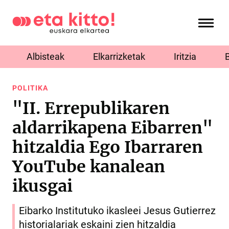
Albisteak
Elkarrizketak
Iritzia
POLITIKA
"II. Errepublikaren
aldarrikapena Eibarren"
hitzaldia Ego Ibarraren
YouTube kanalean
ikusgai
Eibarko Institutuko ikasleei Jesus Gutierrez
historialariak eskaini zien hitzaldia