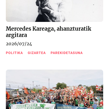
Mercedes Kareaga, ahanzturatik
argitara
2026/07/24
POLITIKA
GIZARTEA
PAREKIDETASUNA