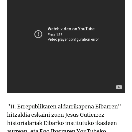
"II. Errepublikaren aldarrikapena Eibarren"
hitzaldia eskaini zuen Jesus Gutierrez
historialariak Eibarko institutuko ikasleen
aurrean, eta Ego Ibarraren YouTubeko