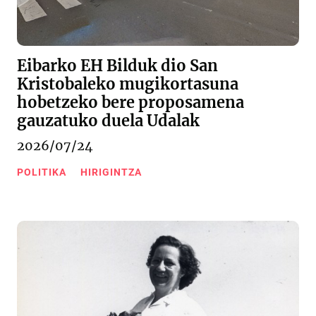
Eibarko EH Bilduk dio San
Kristobaleko mugikortasuna
hobetzeko bere proposamena
gauzatuko duela Udalak
2026/07/24
POLITIKA
HIRIGINTZA