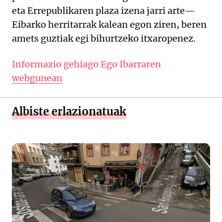
eta Errepublikaren plaza izena jarri arte—
Eibarko herritarrak kalean egon ziren, beren
amets guztiak egi bihurtzeko itxaropenez.
Informazio gehiago Ego Ibarraren
webgunean
Albiste erlazionatuak