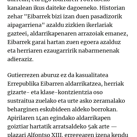
kanalean ikus daiteke dagoeneko. Historian
zehar "Eibarrek bizi izan duen pasadizorik
aipagarriena" azaldu zizkien ikerlariak
gazteei, aldarrikapenaren arrazoiak emanez,
Eibarrek garai hartan zuen egoera azalduz
eta herriaren ezaugarririk nabarmenenak
adieraziz.
Gutierrezen aburuz ez da kasualitatea
Errepublika Eibarren aldarrikatzea, herriak
gizarte- eta klase-kontzientzia oso
sustraitua zuelako eta urte asko zeramalako
beharginen eskubideen aldeko borrokan.
Apirilaren 14an egindako aldarrikapen
goiztiar hartatik arratsaldeko 5ak arte —
plazari Alfontso XIII. erregearen izena kendu