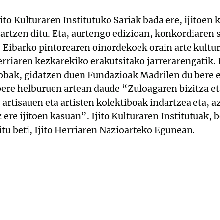
Ijito Kulturaren Institutuko Sariak bada ere, ijitoe
hartzen ditu. Eta, aurtengo edizioan, konkordiaren 
 Eibarko pintorearen oinordekoek orain arte kultu
herriaren kezkarekiko erakutsitako jarrerarengatik
obak, gidatzen duen Fundazioak Madrilen du bere eg
ere helburuen artean daude “Zuloagaren bizitza eta
 artisauen eta artisten kolektiboak indartzea eta, 
 ere ijitoen kasuan”. Ijito Kulturaren Institutuak, b
itu beti, Ijito Herriaren Nazioarteko Egunean.