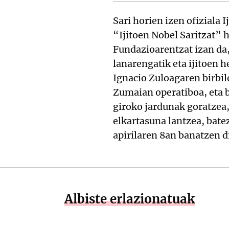
Sari horien izen ofiziala 
“Ijitoen Nobel Saritzat” 
Fundazioarentzat izan da,
lanarengatik eta ijitoen 
Ignacio Zuloagaren birbil
Zumaian operatiboa, eta b
giroko jardunak goratzea,
elkartasuna lantzea, batez
apirilaren 8an banatzen d
Albiste erlazionatuak