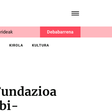
rideak
Debabarrena
K
KIROLA
KULTURA
Fundazioa
ubi-