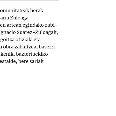
n komunitateak berak
saria Zuloaga
ren artean egindako zubi-
. Ignacio Suarez-Zuloagak,
oitza ofiziala eta
 obra zabaltzea, baserri-
azkenik, baztertuekiko
estalde, bere sariak