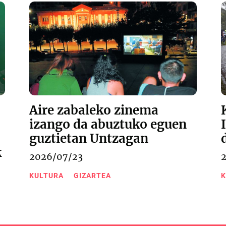
Aire zabaleko zinema
izango da abuztuko eguen
guztietan Untzagan
k
2026/07/23
KULTURA
GIZARTEA
K