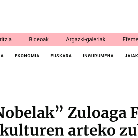
Iritzia
Bideoak
Argazki-galeriak
Efeme
ZA
EKONOMIA
EUSKARA
INGURUMENA
JAIA
 Nobelak” Zuloaga 
 kulturen arteko z