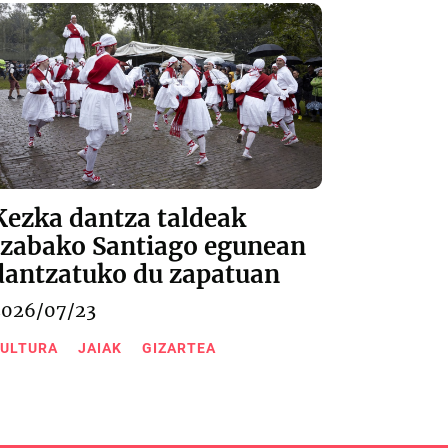
Kezka dantza taldeak
Izabako Santiago egunean
dantzatuko du zapatuan
2026/07/23
ULTURA
JAIAK
GIZARTEA