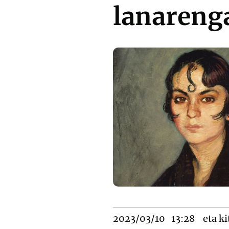
lanareng
2023/03/10
13:28
eta ki