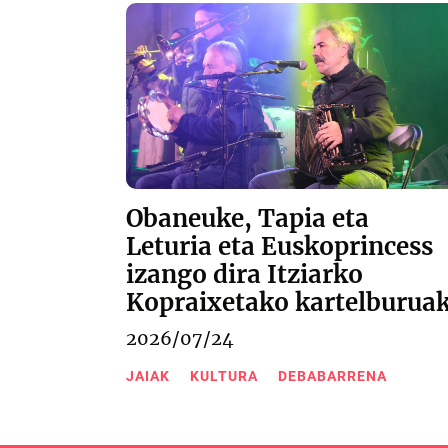
Obaneuke, Tapia eta
Leturia eta Euskoprincess
izango dira Itziarko
Kopraixetako kartelburua
2026/07/24
JAIAK
KULTURA
DEBABARRENA