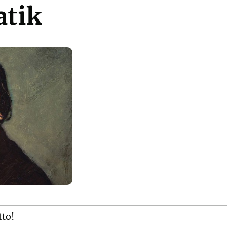
atik
tto!