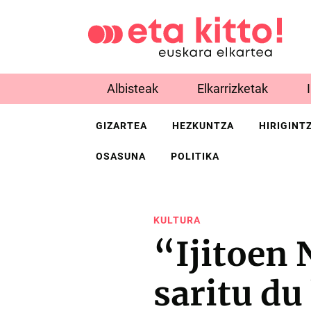
Albisteak
Elkarrizketak
GIZARTEA
HEZKUNTZA
HIRIGINT
OSASUNA
POLITIKA
KULTURA
“Ijitoen
saritu du