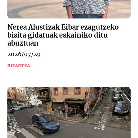
Nerea Alustizak Eibar ezagutzeko
bisita gidatuak eskainiko ditu
abuztuan
2026/07/29
GIZARTEA