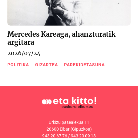
Mercedes Kareaga, ahanzturatik
argitara
2026/07/24
POLITIKA
GIZARTEA
PAREKIDETASUNA
Urkizu pasealekua 11
20600 Eibar (Gipuzkoa)
943 20 67 76
/
943 20 09 18