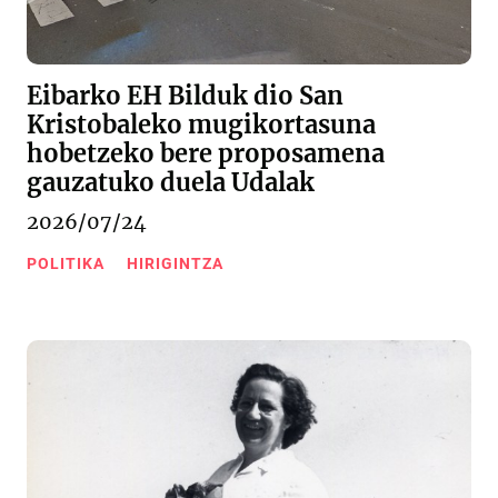
Eibarko EH Bilduk dio San
Kristobaleko mugikortasuna
hobetzeko bere proposamena
gauzatuko duela Udalak
2026/07/24
POLITIKA
HIRIGINTZA