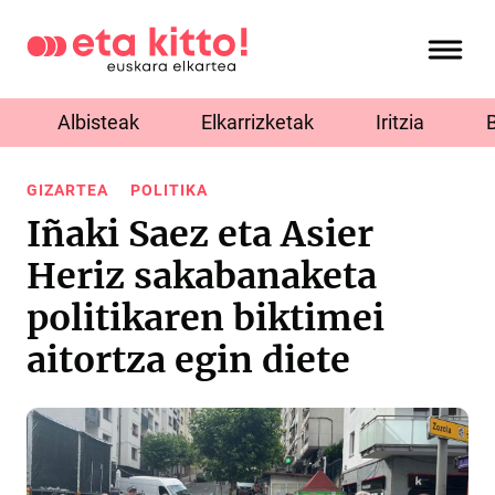
Albisteak
Elkarrizketak
Iritzia
GIZARTEA
POLITIKA
Iñaki Saez eta Asier
Heriz sakabanaketa
politikaren biktimei
aitortza egin diete