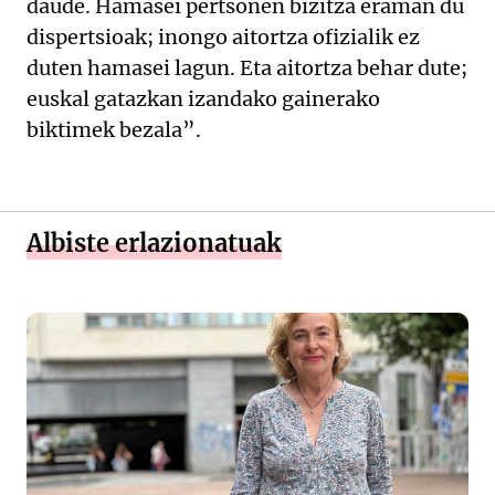
daude. Hamasei pertsonen bizitza eraman du
dispertsioak; inongo aitortza ofizialik ez
duten hamasei lagun. Eta aitortza behar dute;
euskal gatazkan izandako gainerako
biktimek bezala”.
Albiste erlazionatuak