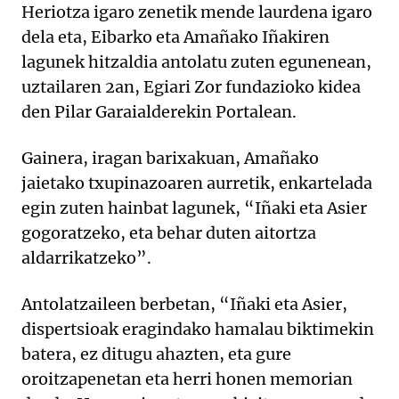
Heriotza igaro zenetik mende laurdena igaro
dela eta, Eibarko eta Amañako Iñakiren
lagunek hitzaldia antolatu zuten egunenean,
uztailaren 2an, Egiari Zor fundazioko kidea
den Pilar Garaialderekin Portalean.
Gainera, iragan barixakuan, Amañako
jaietako txupinazoaren aurretik, enkartelada
egin zuten hainbat lagunek, “Iñaki eta Asier
gogoratzeko, eta behar duten aitortza
aldarrikatzeko”.
Antolatzaileen berbetan, “Iñaki eta Asier,
dispertsioak eragindako hamalau biktimekin
batera, ez ditugu ahazten, eta gure
oroitzapenetan eta herri honen memorian