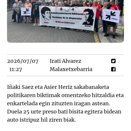
2026/07/07
Irati Alvarez
11:27
Malaxetxebarria
Iñaki Saez eta Asier Heriz sakabanaketa
politikaren biktimak omentzeko hitzaldia eta
enkartelada egin zituzten iragan astean.
Duela 25 urte preso bati bisita egitera bidean
auto istripuz hil ziren biak.