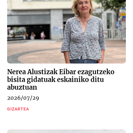
Nerea Alustizak Eibar ezagutzeko
bisita gidatuak eskainiko ditu
abuztuan
2026/07/29
GIZARTEA