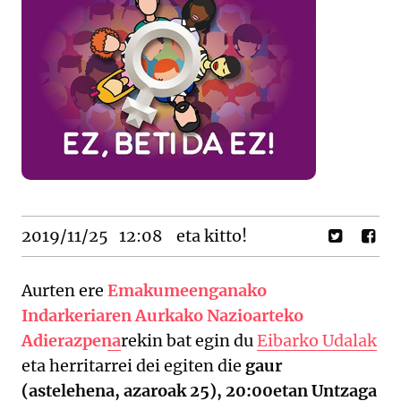
2019/11/25
12:08
eta kitto!
Aurten ere
Emakumeenganako
Indarkeriaren Aurkako Nazioarteko
Adierazpena
rekin bat egin du
Eibarko Udalak
eta herritarrei dei egiten die
gaur
(astelehena, azaroak 25), 20:00etan Untzaga