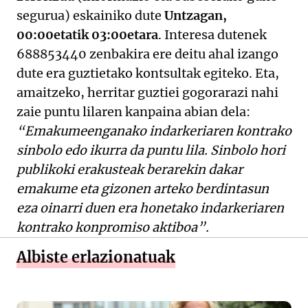
segurua) eskainiko dute
Untzagan,
00:00etatik 03:00etara
. Interesa dutenek
688853440 zenbakira ere deitu ahal izango
dute era guztietako kontsultak egiteko. Eta,
amaitzeko, herritar guztiei gogorarazi nahi
zaie puntu lilaren kanpaina abian dela:
“Emakumeenganako indarkeriaren kontrako
sinbolo edo ikurra da puntu lila. Sinbolo hori
publikoki erakusteak berarekin dakar
emakume eta gizonen arteko berdintasun
eza oinarri duen era honetako indarkeriaren
kontrako konpromiso aktiboa”.
Albiste erlazionatuak