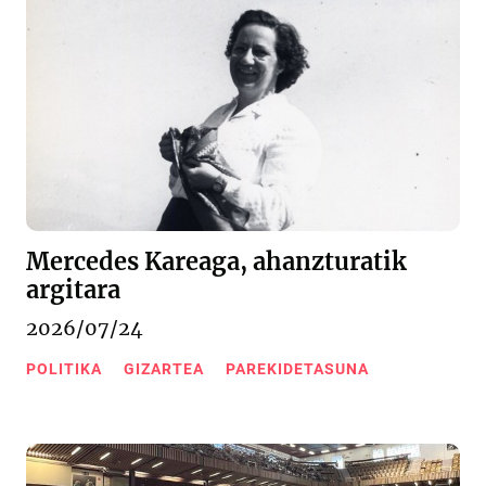
Mercedes Kareaga, ahanzturatik
argitara
2026/07/24
POLITIKA
GIZARTEA
PAREKIDETASUNA