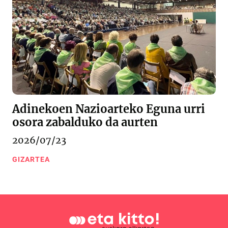
Adinekoen Nazioarteko Eguna urri
osora zabalduko da aurten
2026/07/23
GIZARTEA