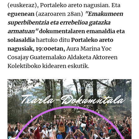
(euskeraz), Portaleko areto nagusian. Eta
eguenean
(azaroaren 28an)
"Emakumeen
superbibentzia eta errebelioa gatazka
armatuan"
dokumentalaren emanaldia eta
solasaldia
hartuko ditu
Portaleko areto
nagusiak, 19:00etan,
Aura Marina Yoc
Cosajay Guatemalako Aldaketa Aktoreen
Kolektiboko kidearen eskutik.