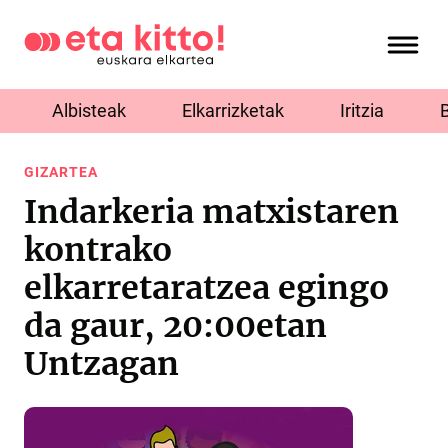
Albisteak
Elkarrizketak
Iritzia
GIZARTEA
Indarkeria matxistaren
kontrako
elkarretaratzea egingo
da gaur, 20:00etan
Untzagan