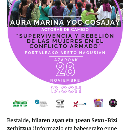
Bestalde,
hilaren 29an eta 30ean Sexu-Bizi
zerbitzua
(informazio eta babeserako gune