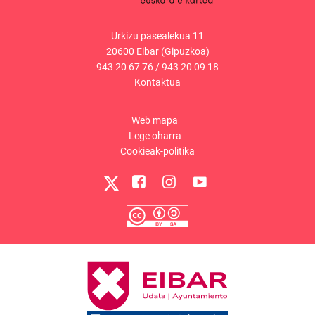
Urkizu pasealekua 11
20600 Eibar (Gipuzkoa)
943 20 67 76
/
943 20 09 18
Kontaktua
Web mapa
Lege oharra
Cookieak-politika