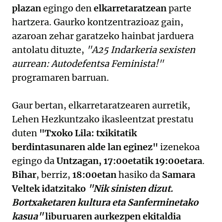
plazan
egingo den
elkarretaratzean
parte
hartzera. Gaurko kontzentrazioaz gain,
azaroan zehar garatzeko hainbat jarduera
antolatu dituzte,
"A25 Indarkeria sexisten
aurrean: Autodefentsa Feminista!"
programaren barruan.
Gaur bertan, elkarretaratzearen aurretik,
Lehen Hezkuntzako ikasleentzat prestatu
duten
"Txoko Lila: txikitatik
berdintasunaren alde lan eginez"
izenekoa
egingo da
Untzagan, 17:00etatik 19:00etara
.
Bihar
, berriz,
18:00etan
hasiko da
Samara
Veltek idatzitako
"Nik sinisten dizut.
Bortxaketaren kultura eta Sanferminetako
kasua"
liburuaren aurkezpen ekitaldia