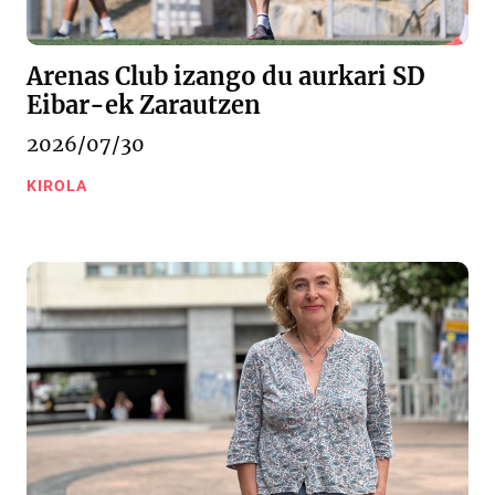
Arenas Club izango du aurkari SD
Eibar-ek Zarautzen
2026/07/30
KIROLA