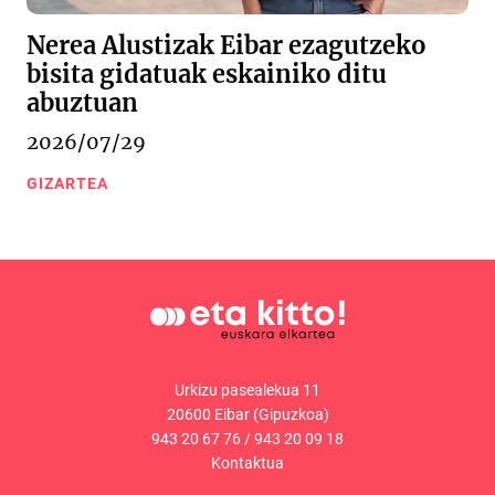
Nerea Alustizak Eibar ezagutzeko
bisita gidatuak eskainiko ditu
abuztuan
2026/07/29
GIZARTEA
Urkizu pasealekua 11
20600 Eibar (Gipuzkoa)
943 20 67 76
/
943 20 09 18
Kontaktua