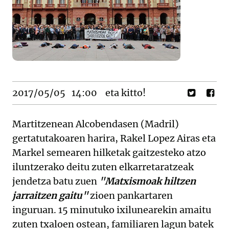
2017/05/05
14:00
eta kitto!
Martitzenean Alcobendasen (Madril)
gertatutakoaren harira, Rakel Lopez Airas eta
Markel semearen hilketak gaitzesteko atzo
iluntzerako deitu zuten elkarretaratzeak
jendetza batu zuen
"Matxismoak hiltzen
jarraitzen gaitu"
zioen pankartaren
inguruan. 15 minutuko ixilunearekin amaitu
zuten txaloen ostean, familiaren lagun batek