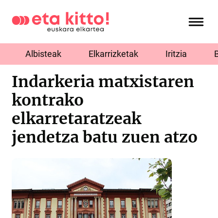
Albisteak
Elkarrizketak
Iritzia
Indarkeria matxistaren
kontrako
elkarretaratzeak
jendetza batu zuen atzo