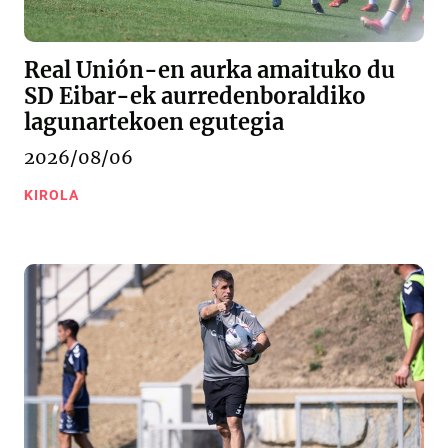
Real Unión-en aurka amaituko du
SD Eibar-ek aurredenboraldiko
lagunartekoen egutegia
2026/08/06
KIROLA