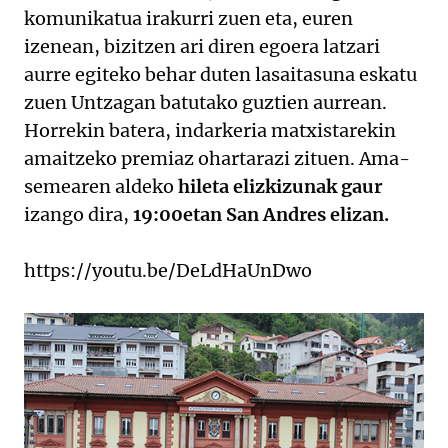
komunikatua irakurri zuen eta, euren
izenean, bizitzen ari diren egoera latzari
aurre egiteko behar duten lasaitasuna eskatu
zuen Untzagan batutako guztien aurrean.
Horrekin batera, indarkeria matxistarekin
amaitzeko premiaz ohartarazi zituen. Ama-
semearen aldeko
hileta elizkizunak
gaur
izango dira,
19:00etan San Andres elizan.
https://youtu.be/DeLdHaUnDwo