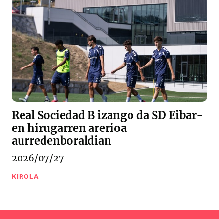
Real Sociedad B izango da SD Eibar-
en hirugarren arerioa
aurredenboraldian
2026/07/27
KIROLA