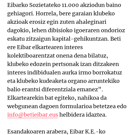
Eibarko Sozietateko 11.000 akziodun baino
gehiagori. Horrela, bere garaian klubeko
akzioak erosiz egin zuten ahaleginari
dagokio, lehen dibisioko igoeraren ondorioz
eskatu zitzaigun kapital-gehikuntzan. Beti
ere Eibar elkartearen interes
kolektiboarentzat onena dena bilatuz,
klubeko edozein pertsonak izan ditzakeen
interes indibidualen aurka irmo borrokatuz
eta klubeko kudeaketa organo arruntekiko
balio erantsi diferentziala emanez”.
Elkartearekin bat egiteko, nahikoa da
webgunean dagoen formularioa betetzea edo
info@betieibar.eus
helbidera idaztea.
Esandakoaren arabera, Eibar K.E.-ko