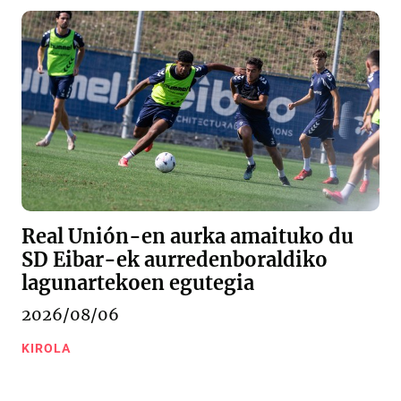
Real Unión-en aurka amaituko du
SD Eibar-ek aurredenboraldiko
lagunartekoen egutegia
2026/08/06
KIROLA