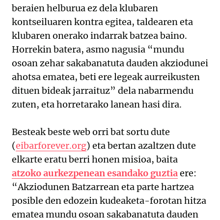
beraien helburua ez dela klubaren
kontseiluaren kontra egitea, taldearen eta
klubaren onerako indarrak batzea baino.
Horrekin batera, asmo nagusia “mundu
osoan zehar sakabanatuta dauden akziodunei
ahotsa ematea, beti ere legeak aurreikusten
dituen bideak jarraituz” dela nabarmendu
zuten, eta horretarako lanean hasi dira.
Besteak beste web orri bat sortu dute
(
eibarforever.org
) eta bertan azaltzen dute
elkarte eratu berri honen misioa, baita
atzoko aurkezpenean esandako guztia
ere:
“Akziodunen Batzarrean eta parte hartzea
posible den edozein kudeaketa-forotan hitza
ematea mundu osoan sakabanatuta dauden