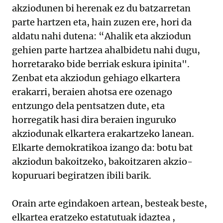
akziodunen bi herenak ez du batzarretan
parte hartzen eta, hain zuzen ere, hori da
aldatu nahi dutena: “Ahalik eta akziodun
gehien parte hartzea ahalbidetu nahi dugu,
horretarako bide berriak eskura ipinita".
Zenbat eta akziodun gehiago elkartera
erakarri, beraien ahotsa ere ozenago
entzungo dela pentsatzen dute, eta
horregatik hasi dira beraien inguruko
akziodunak elkartera erakartzeko lanean.
Elkarte demokratikoa izango da: botu bat
akziodun bakoitzeko, bakoitzaren akzio-
kopuruari begiratzen ibili barik.
Orain arte egindakoen artean, besteak beste,
elkartea eratzeko estatutuak idaztea ,