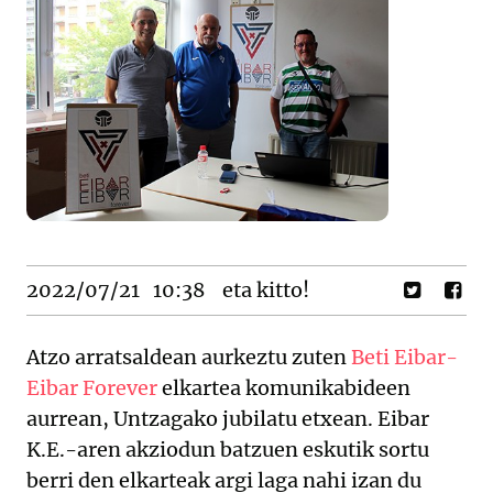
2022/07/21
10:38
eta kitto!
Atzo arratsaldean aurkeztu zuten
Beti Eibar-
Eibar Forever
elkartea komunikabideen
aurrean, Untzagako jubilatu etxean. Eibar
K.E.-aren akziodun batzuen eskutik sortu
berri den elkarteak argi laga nahi izan du