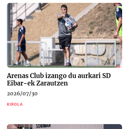
Arenas Club izango du aurkari SD
Eibar-ek Zarautzen
2026/07/30
KIROLA