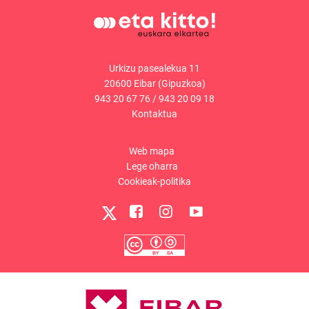
Urkizu pasealekua 11
20600 Eibar (Gipuzkoa)
943 20 67 76
/
943 20 09 18
Kontaktua
Web mapa
Lege oharra
Cookieak-politika