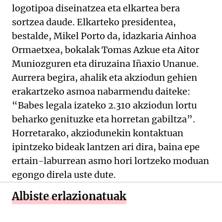
logotipoa diseinatzea eta elkartea bera
sortzea daude. Elkarteko presidentea,
bestalde, Mikel Porto da, idazkaria Ainhoa
Ormaetxea, bokalak Tomas Azkue eta Aitor
Muniozguren eta diruzaina Iñaxio Unanue.
Aurrera begira, ahalik eta akziodun gehien
erakartzeko asmoa nabarmendu daiteke:
“Babes legala izateko 2.310 akziodun lortu
beharko genituzke eta horretan gabiltza”.
Horretarako, akziodunekin kontaktuan
ipintzeko bideak lantzen ari dira, baina epe
ertain-laburrean asmo hori lortzeko moduan
egongo direla uste dute.
Albiste erlazionatuak