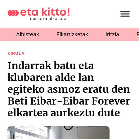
Albisteak
Elkarrizketak
Iritzia
KIROLA
Indarrak batu eta
klubaren alde lan
egiteko asmoz eratu den
Beti Eibar-Eibar Forever
elkartea aurkeztu dute