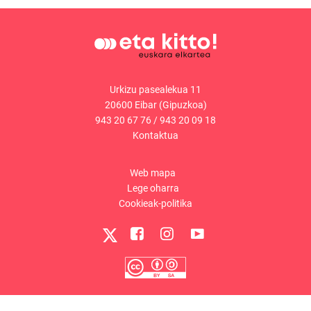
Urkizu pasealekua 11
20600 Eibar (Gipuzkoa)
943 20 67 76
/
943 20 09 18
Kontaktua
Web mapa
Lege oharra
Cookieak-politika