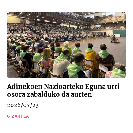
Adinekoen Nazioarteko Eguna urri
osora zabalduko da aurten
2026/07/23
GIZARTEA