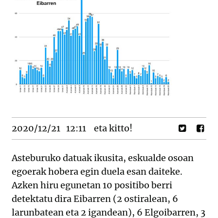
2020/12/21
12:11
eta kitto!
Asteburuko datuak ikusita, eskualde osoan
egoerak hobera egin duela esan daiteke.
Azken hiru egunetan 10 positibo berri
detektatu dira Eibarren (2 ostiralean, 6
larunbatean eta 2 igandean), 6 Elgoibarren, 3