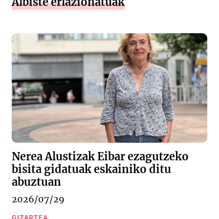
Albiste erlazionatuak
Nerea Alustizak Eibar ezagutzeko
bisita gidatuak eskainiko ditu
abuztuan
2026/07/29
GIZARTEA