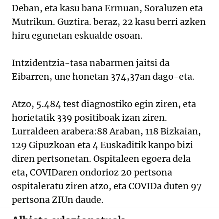
Deban, eta kasu bana Ermuan, Soraluzen eta
Mutrikun. Guztira. beraz, 22 kasu berri azken
hiru egunetan eskualde osoan.
Intzidentzia-tasa nabarmen jaitsi da
Eibarren, une honetan 374,37an dago-eta.
Atzo, 5.484 test diagnostiko egin ziren, eta
horietatik 339 positiboak izan ziren.
Lurraldeen arabera:88 Araban, 118 Bizkaian,
129 Gipuzkoan eta 4 Euskaditik kanpo bizi
diren pertsonetan. Ospitaleen egoera dela
eta, COVIDaren ondorioz 20 pertsona
ospitaleratu ziren atzo, eta COVIDa duten 97
pertsona ZIUn daude.