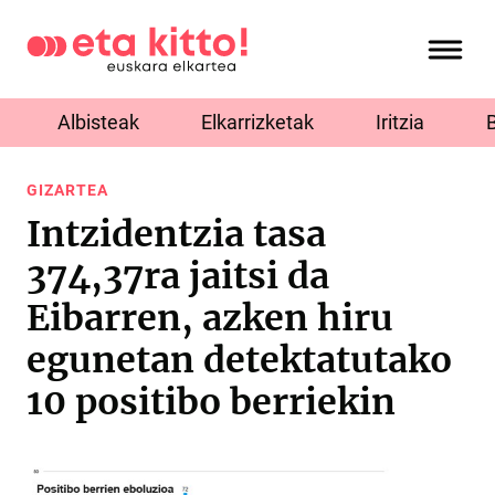
Albisteak
Elkarrizketak
Iritzia
GIZARTEA
Intzidentzia tasa
374,37ra jaitsi da
Eibarren, azken hiru
egunetan detektatutako
10 positibo berriekin