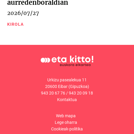
aurredenboraldian
2026/07/27
KIROLA
Urkizu pasealekua 11
20600 Eibar (Gipuzkoa)
943 20 67 76
/
943 20 09 18
Kontaktua
Web mapa
Lege oharra
Cookieak-politika