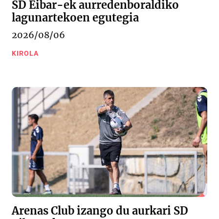
SD Eibar-ek aurredenboraldiko
lagunartekoen egutegia
2026/08/06
KIROLA
Arenas Club izango du aurkari SD