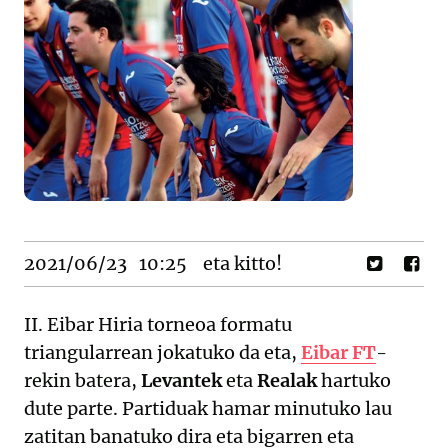
2021/06/23
10:25
eta kitto!
II. Eibar Hiria torneoa formatu
triangularrean jokatuko da eta,
Eibar FT
-
rekin batera,
Levantek
eta
Realak
hartuko
dute parte. Partiduak hamar minutuko lau
zatitan banatuko dira eta bigarren eta