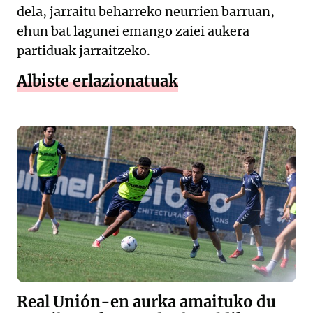
dela, jarraitu beharreko neurrien barruan,
ehun bat lagunei emango zaiei aukera
partiduak jarraitzeko.
Albiste erlazionatuak
Real Unión-en aurka amaituko du