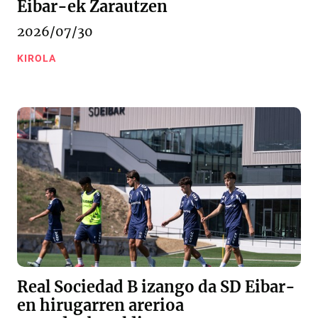
Eibar-ek Zarautzen
2026/07/30
KIROLA
Real Sociedad B izango da SD Eibar-
en hirugarren arerioa