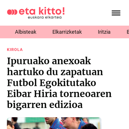
Albisteak
Elkarrizketak
Iritzia
KIROLA
Ipuruako anexoak
hartuko du zapatuan
Futbol Egokitutako
Eibar Hiria torneoaren
bigarren edizioa