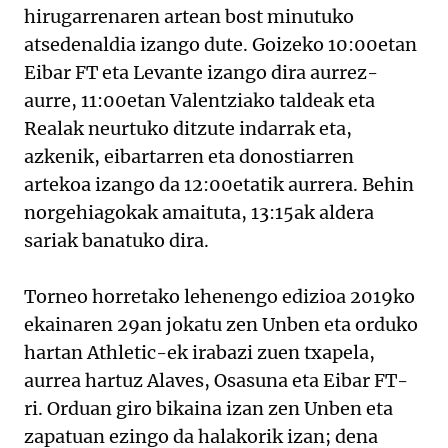
hirugarrenaren artean bost minutuko
atsedenaldia izango dute. Goizeko 10:00etan
Eibar FT eta Levante izango dira aurrez-
aurre, 11:00etan Valentziako taldeak eta
Realak neurtuko ditzute indarrak eta,
azkenik, eibartarren eta donostiarren
artekoa izango da 12:00etatik aurrera. Behin
norgehiagokak amaituta, 13:15ak aldera
sariak banatuko dira.
Torneo horretako lehenengo edizioa 2019ko
ekainaren 29an jokatu zen Unben eta orduko
hartan Athletic-ek irabazi zuen txapela,
aurrea hartuz Alaves, Osasuna eta Eibar FT-
ri. Orduan giro bikaina izan zen Unben eta
zapatuan ezingo da halakorik izan; dena