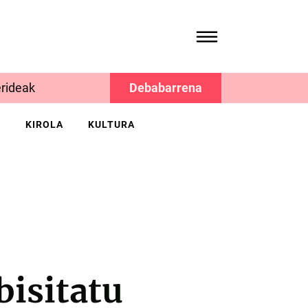
rideak
Debabarrena
K
KIROLA
KULTURA
bisitatu