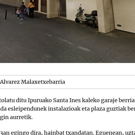
i Alvarez Malaxetxebarria
olatu ditu Ipuruako Santa Ines kaleko garaje berria
da esleipendunek instalazioak eta plaza guztiak ber
gin aurretik.
a 3an egingo dira, hainbat txandatan. Eguenean, uzt