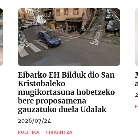
Eibarko EH Bilduk dio San
Kristobaleko
mugikortasuna hobetzeko
bere proposamena
P
gauzatuko duela Udalak
2026/07/24
POLITIKA
HIRIGINTZA