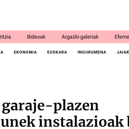
Iritzia
Bideoak
Argazki-galeriak
Efeme
ZA
EKONOMIA
EUSKARA
INGURUMENA
JAIA
 garaje-plazen
unek instalazioak 