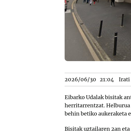
2026/06/30
21:04
Irat
Eibarko Udalak bisitak ant
herritarrentzat. Helburua 
behin betiko aukeraketa e
Bisitak uztailaren 2an et