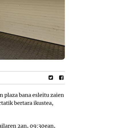
n plaza bana esleitu zaien
tatik bertara ikustea,
ailaren 2an, 09:30ean,