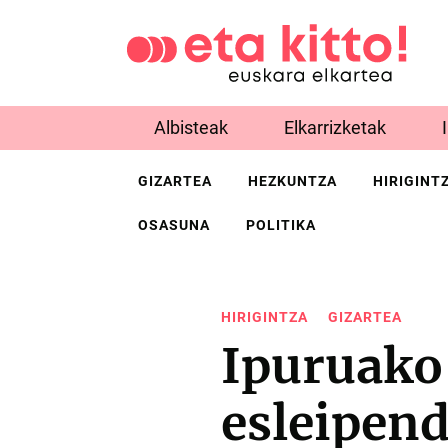
Albisteak
Elkarrizketak
GIZARTEA
HEZKUNTZA
HIRIGINT
OSASUNA
POLITIKA
HIRIGINTZA
GIZARTEA
Ipuruako
esleipend