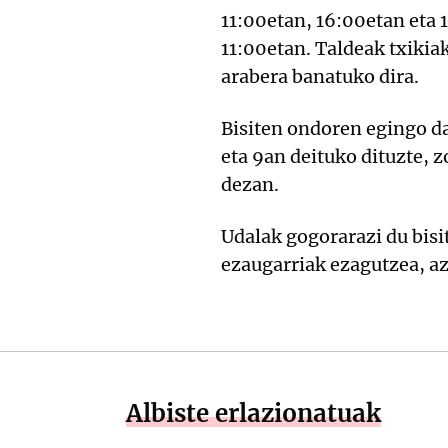
11:00etan, 16:00etan eta 
11:00etan. Taldeak txikia
arabera banatuko dira.
Bisiten ondoren egingo d
eta 9an deituko dituzte, 
dezan.
Udalak gogorarazi du bisi
ezaugarriak ezagutzea, az
Albiste erlazionatuak