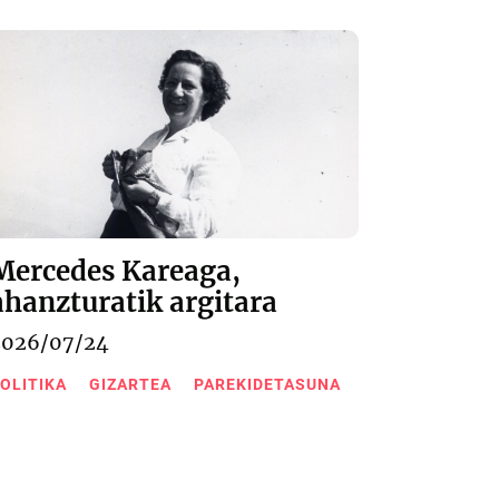
Mercedes Kareaga,
ahanzturatik argitara
2026/07/24
OLITIKA
GIZARTEA
PAREKIDETASUNA