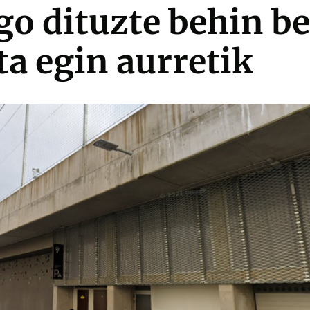
go dituzte behin b
a egin aurretik