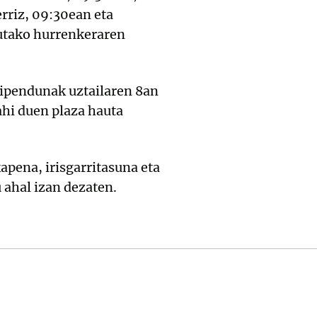
erriz, 09:30ean eta
tutako hurrenkeraren
eipendunak uztailaren 8an
ahi duen plaza hauta
apena, irisgarritasuna eta
 ahal izan dezaten.