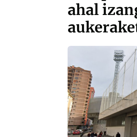
ahal izan
aukeraket