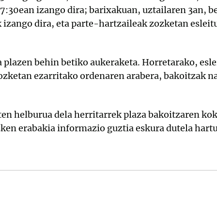
17:30ean izango dira; barixakuan, uztailaren 3an, b
k izango dira, eta parte-hartzaileak zozketan eslei
a plazen behin betiko aukeraketa. Horretarako, esl
zozketan ezarritako ordenaren arabera, bakoitzak n
ten helburua dela herritarrek plaza bakoitzaren kok
ken erabakia informazio guztia eskura dutela hartu