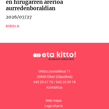
en hirugarren arerioa
aurredenboraldian
2026/07/27
KIROLA
Urkizu pasealekua 11
20600 Eibar (Gipuzkoa)
943 20 67 76
/
943 20 09 18
Kontaktua
Web mapa
Lege oharra