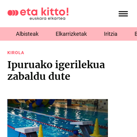
Albisteak
Elkarrizketak
Iritzia
KIROLA
Ipuruako igerilekua
zabaldu dute