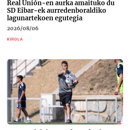
Real Unión-en aurka amaituko du
SD Eibar-ek aurredenboraldiko
lagunartekoen egutegia
2026/08/06
KIROLA