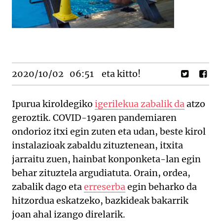
2020/10/02
06:51
eta kitto!
Ipurua kiroldegiko
igerilekua zabalik da
atzo
geroztik. COVID-19aren pandemiaren
ondorioz itxi egin zuten eta udan, beste kirol
instalazioak zabaldu zituztenean, itxita
jarraitu zuen, hainbat konponketa-lan egin
behar zituztela argudiatuta. Orain, ordea,
zabalik dago eta
erreserba
egin beharko da
hitzordua eskatzeko, bazkideak bakarrik
joan ahal izango direlarik.