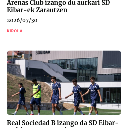
Arenas Club izango du aurkari SD
Eibar-ek Zarautzen
2026/07/30
KIROLA
Real Sociedad B izango da SD Eibar-