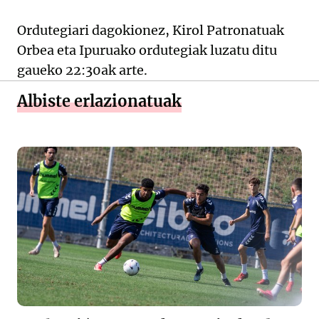
Ordutegiari dagokionez, Kirol Patronatuak
Orbea eta Ipuruako ordutegiak luzatu ditu
gaueko 22:30ak arte.
Albiste erlazionatuak