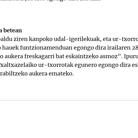
a betean
baldu ziren kanpoko udal-igerilekuak, eta ur-txorr
 hauek funtzionamenduan egongo dira irailaren 28r
eko aukera freskagarri bat eskaintzeko asmoz". Ipur
xaltxazelaiko ur-txorrotak egunero egongo dira es
 erabiltzeko aukera emateko.