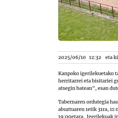
2025/06/10
12:32
eta ki
Kanpoko igerilekuetako t
herritarrei eta bisitariei
atsegin batean", esan dut
Tabernaren ordutegia haux
abuztuaren 1etik 31ra, 11:
19:00etara. Igerilekuak i