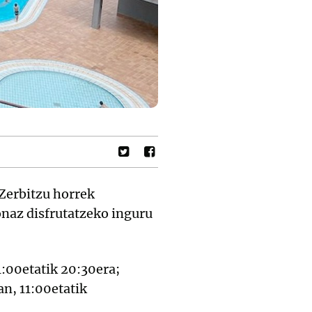
Zerbitzu horrek
 onaz disfrutatzeko inguru
1:00etatik 20:30era;
an, 11:00etatik