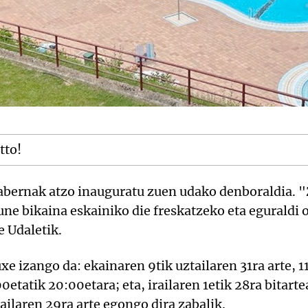
tto!
abernak atzo inauguratu zuen udako denboraldia. "
 gune bikaina eskainiko die freskatzeko eta eguraldi
e Udaletik.
e izango da: ekainaren 9tik uztailaren 31ra arte, 1
00etatik 20:00etara; eta, irailaren 1etik 28ra bitarte
railaren 29ra arte egongo dira zabalik.