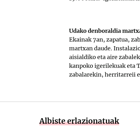
Udako denboraldia martx
Ekainak 7an, zapatua, za
martxan daude. Instalazio
aisialdiko eta aire zabal
kanpoko igerilekuak eta T
zabalarekin, herritarreii
Albiste erlazionatuak