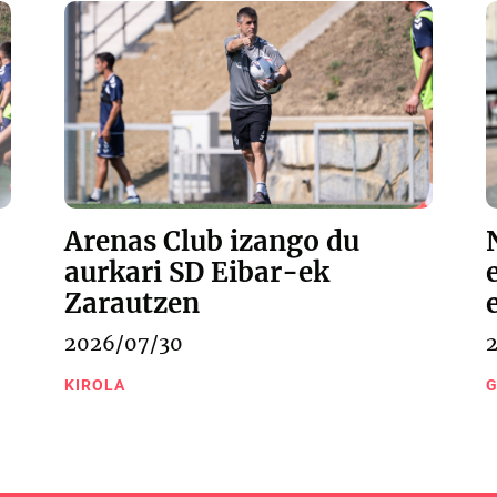
Arenas Club izango du
aurkari SD Eibar-ek
Zarautzen
2026/07/30
KIROLA
G