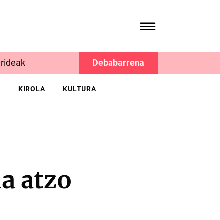
rideak
Debabarrena
K
KIROLA
KULTURA
a atzo