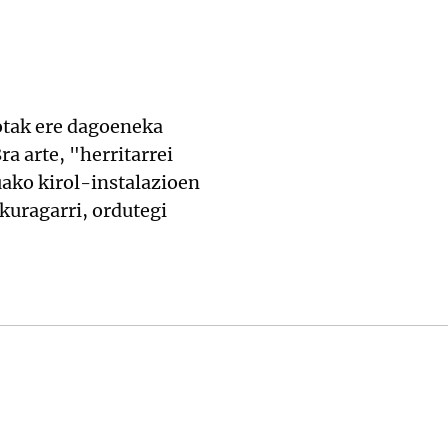
otak ere dagoeneka
a arte, "herritarrei
uako kirol-instalazioen
kuragarri, ordutegi