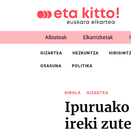
Albisteak
Elkarrizketak
GIZARTEA
HEZKUNTZA
HIRIGINT
OSASUNA
POLITIKA
KIROLA
GIZARTEA
Ipuruako 
ireki zut