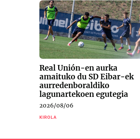
Real Unión-en aurka
amaituko du SD Eibar-ek
aurredenboraldiko
lagunartekoen egutegia
2026/08/06
KIROLA