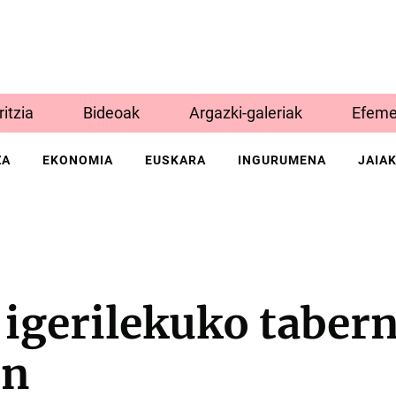
Iritzia
Bideoak
Argazki-galeriak
Efeme
ZA
EKONOMIA
EUSKARA
INGURUMENA
JAIA
igerilekuko tabern
en