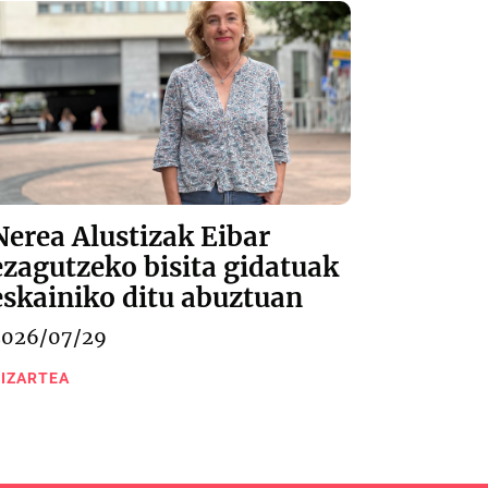
Nerea Alustizak Eibar
ezagutzeko bisita gidatuak
eskainiko ditu abuztuan
2026/07/29
IZARTEA