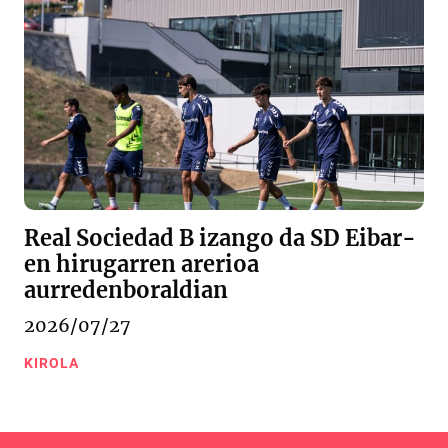
Real Sociedad B izango da SD Eibar-
en hirugarren arerioa
aurredenboraldian
2026/07/27
KIROLA