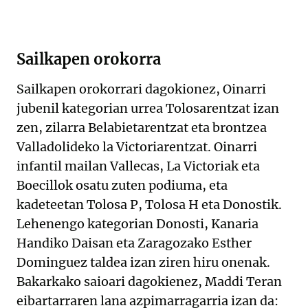
Sailkapen orokorra
Sailkapen orokorrari dagokionez, Oinarri
jubenil kategorian urrea Tolosarentzat izan
zen, zilarra Belabietarentzat eta brontzea
Valladolideko la Victoriarentzat. Oinarri
infantil mailan Vallecas, La Victoriak eta
Boecillok osatu zuten podiuma, eta
kadeteetan Tolosa P, Tolosa H eta Donostik.
Lehenengo kategorian Donosti, Kanaria
Handiko Daisan eta Zaragozako Esther
Dominguez taldea izan ziren hiru onenak.
Bakarkako saioari dagokienez, Maddi Teran
eibartarraren lana azpimarragarria izan da: