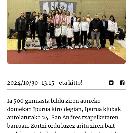
2024/10/30
13:15
eta kitto!
Ia 500 gimnasta bildu ziren aurreko
domekan Ipurua kiroldegian, Ipurua klubak
antolatutako 24. San Andres txapelketaren
barruan. Zortzi ordu luzez aritu ziren bait