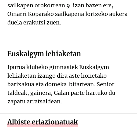
sailkapen orokorrean 9. izan bazen ere,
Oinarri Koparako sailkapena lortzeko aukera
duela erakutsi zuen.
Euskalgym lehiaketan
Ipurua klubeko gimnastek Euskalgym
lehiaketan izango dira aste honetako
barixakua eta domeka bitartean. Senior
taldeak, gainera, Galan parte hartuko du
zapatu arratsaldean.
Albiste erlazionatuak