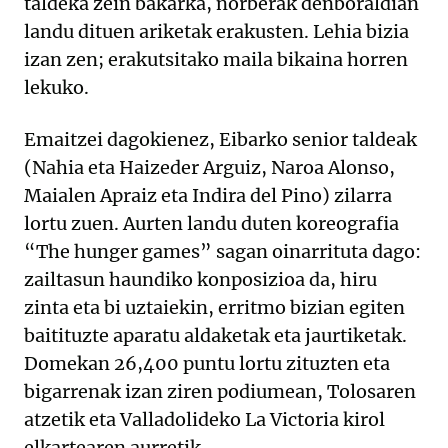
taldeka zein bakarka, norberak denboraldian
landu dituen ariketak erakusten. Lehia bizia
izan zen; erakutsitako maila bikaina horren
lekuko.
Emaitzei dagokienez, Eibarko senior taldeak
(Nahia eta Haizeder Arguiz, Naroa Alonso,
Maialen Apraiz eta Indira del Pino) zilarra
lortu zuen. Aurten landu duten koreografia
“The hunger games” sagan oinarrituta dago:
zailtasun haundiko konposizioa da, hiru
zinta eta bi uztaiekin, erritmo bizian egiten
baitituzte aparatu aldaketak eta jaurtiketak.
Domekan 26,400 puntu lortu zituzten eta
bigarrenak izan ziren podiumean, Tolosaren
atzetik eta Valladolideko La Victoria kirol
elkartearen aurretik.