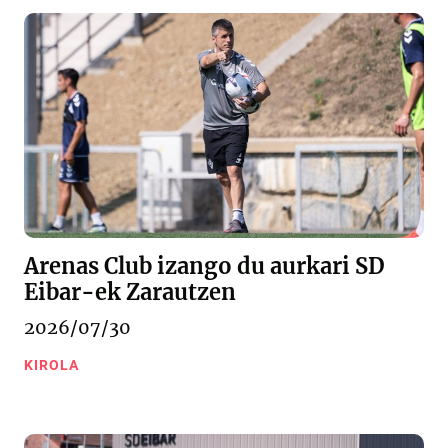
Arenas Club izango du aurkari SD
Eibar-ek Zarautzen
2026/07/30
KIROLA