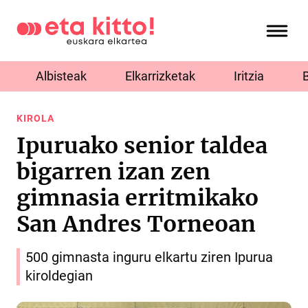
Albisteak
Elkarrizketak
Iritzia
KIROLA
Ipuruako senior taldea
bigarren izan zen
gimnasia erritmikako
San Andres Torneoan
500 gimnasta inguru elkartu ziren Ipurua
kiroldegian