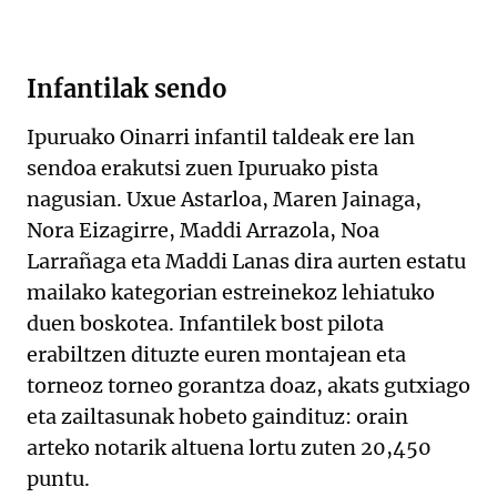
Infantilak sendo
Ipuruako Oinarri infantil taldeak ere lan
sendoa erakutsi zuen Ipuruako pista
nagusian. Uxue Astarloa, Maren Jainaga,
Nora Eizagirre, Maddi Arrazola, Noa
Larrañaga eta Maddi Lanas dira aurten estatu
mailako kategorian estreinekoz lehiatuko
duen boskotea. Infantilek bost pilota
erabiltzen dituzte euren montajean eta
torneoz torneo gorantza doaz, akats gutxiago
eta zailtasunak hobeto gaindituz: orain
arteko notarik altuena lortu zuten 20,450
puntu.