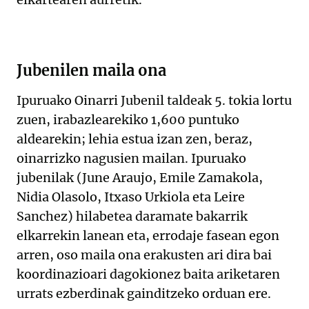
Jubenilen maila ona
Ipuruako Oinarri Jubenil taldeak 5. tokia lortu
zuen, irabazlearekiko 1,600 puntuko
aldearekin; lehia estua izan zen, beraz,
oinarrizko nagusien mailan. Ipuruako
jubenilak (June Araujo, Emile Zamakola,
Nidia Olasolo, Itxaso Urkiola eta Leire
Sanchez) hilabetea daramate bakarrik
elkarrekin lanean eta, errodaje fasean egon
arren, oso maila ona erakusten ari dira bai
koordinazioari dagokionez baita ariketaren
urrats ezberdinak gainditzeko orduan ere.