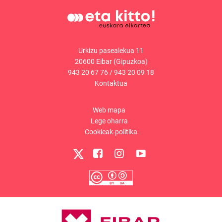
Urkizu pasealekua 11
20600 Eibar (Gipuzkoa)
943 20 67 76
/
943 20 09 18
Kontaktua
Web mapa
Lege oharra
Cookieak-politika