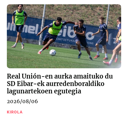
Real Unión-en aurka amaituko du
SD Eibar-ek aurredenboraldiko
lagunartekoen egutegia
2026/08/06
KIROLA