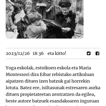
2023/12/26
18:36
eta kitto!
Yoga eskolak, estoikoen eskola eta Maria
Montessori dira Eibar rebistako artikuluan
aipatzen dituen izen batzuk gai horrekin
lotuta. Batez ere, isiltasunak estresaren aurka
dituen propietateetan zentratzen da egilea,
beste autore batzuek esandakoaren inguruan