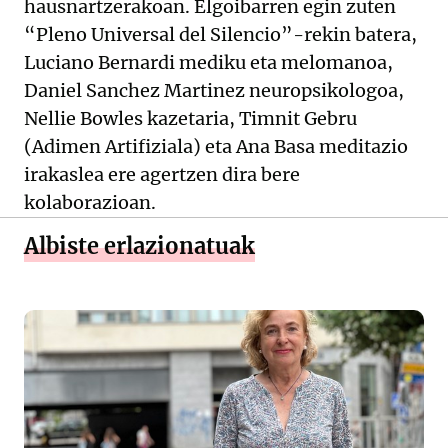
hausnartzerakoan. Elgoibarren egin zuten
“Pleno Universal del Silencio”-rekin batera,
Luciano Bernardi mediku eta melomanoa,
Daniel Sanchez Martinez neuropsikologoa,
Nellie Bowles kazetaria, Timnit Gebru
(Adimen Artifiziala) eta Ana Basa meditazio
irakaslea ere agertzen dira bere
kolaborazioan.
Albiste erlazionatuak