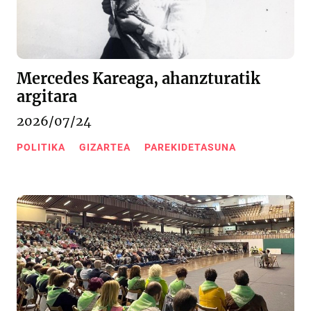
Mercedes Kareaga, ahanzturatik
argitara
2026/07/24
POLITIKA
GIZARTEA
PAREKIDETASUNA