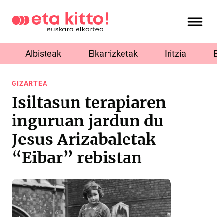
Albisteak
Elkarrizketak
Iritzia
GIZARTEA
Isiltasun terapiaren
inguruan jardun du
Jesus Arizabaletak
“Eibar” rebistan