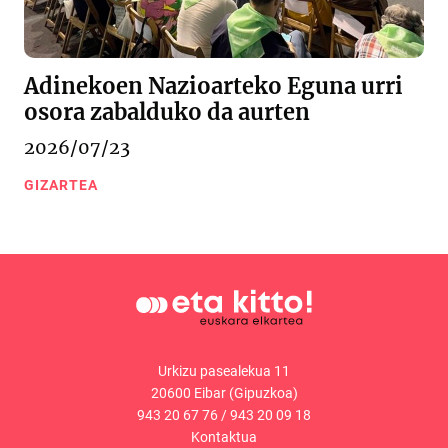
Adinekoen Nazioarteko Eguna urri
osora zabalduko da aurten
2026/07/23
GIZARTEA
Urkizu pasealekua 11
20600 Eibar (Gipuzkoa)
943 20 67 76
/
943 20 09 18
Kontaktua