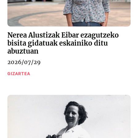
Nerea Alustizak Eibar ezagutzeko
bisita gidatuak eskainiko ditu
abuztuan
2026/07/29
GIZARTEA