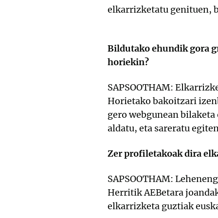
elkarrizketatu genituen, 
Bildutako ehundik gora gr
horiekin?
SAPSOOTHAM: Elkarrizketa
Horietako bakoitzari izen
gero webgunean bilaketa 
aldatu, eta sareratu egite
Zer profiletakoak dira elk
SAPSOOTHAM: Lehenengo b
Herritik AEBetara joandak
elkarrizketa guztiak euska