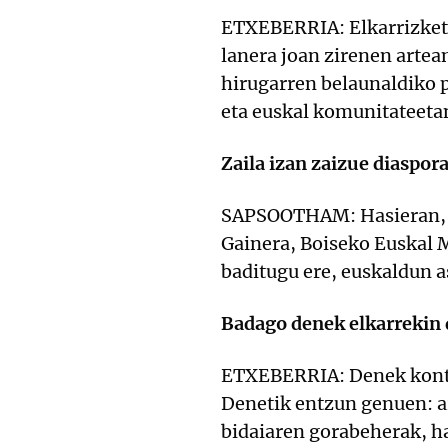
ETXEBERRIA: Elkarrizketa
lanera joan zirenen artea
hirugarren belaunaldiko p
eta euskal komunitateetan
Zaila izan zaizue diaspo
SAPSOOTHAM: Hasieran, h
Gainera, Boiseko Euskal M
baditugu ere, euskaldun a
Badago denek elkarrekin 
ETXEBERRIA: Denek kontat
Denetik entzun genuen: ar
bidaiaren gorabeherak, h