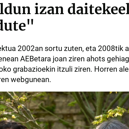
ldun izan daitekee
dute"
ektua 2002an sortu zuten, eta 2008tik 
ean AEBetara joan ziren ahots gehiago
ko grabazioekin itzuli ziren. Horren ale
earen webgunean.