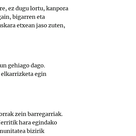
e, ez dugu lortu, kanpora
ain, bigarren eta
uskara etxean jaso zuten,
un gehiago dago.
 elkarrizketa egin
rrak zein barregarriak.
Herritik hara egindako
munitatea bizirik