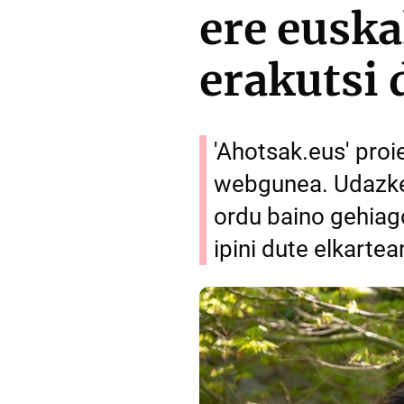
ere euska
erakutsi 
'Ahotsak.eus' proi
webgunea. Udazken
ordu baino gehiago
ipini dute elkart