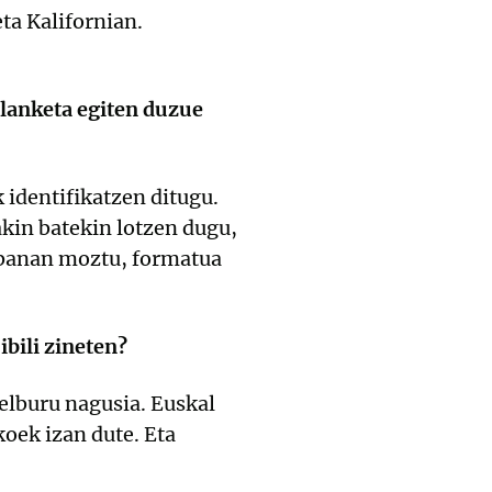
ta Kalifornian.
 lanketa egiten duzue
identifikatzen ditugu.
akin batekin lotzen dugu,
-banan moztu, formatua
ibili zineten?
lburu nagusia. Euskal
oek izan dute. Eta