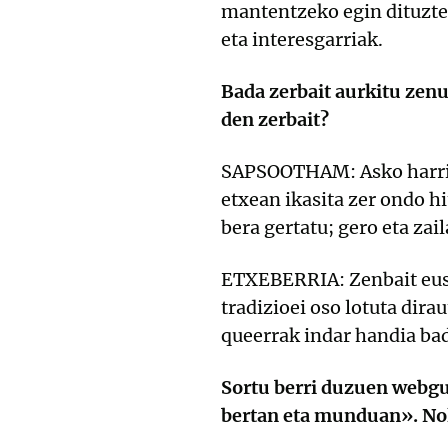
mantentzeko egin dituzten
eta interesgarriak.
Bada zerbait aurkitu zen
den zerbait?
SAPSOOTHAM: Asko harritu
etxean ikasita zer ondo hi
bera gertatu; gero eta za
ETXEBERRIA: Zenbait euska
tradizioei oso lotuta di
queerrak indar handia bad
Sortu berri duzuen webg
bertan eta munduan». Nol