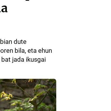
la
abian dute
ren bila, eta ehun
 bat jada ikusgai