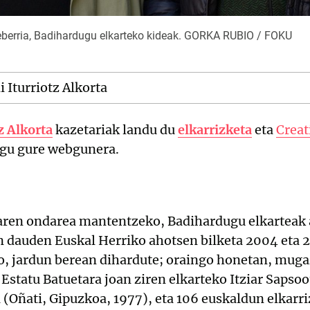
xeberria, Badihardugu elkarteko kideak. GORKA RUBIO / FOKU
 Iturriotz Alkorta
z Alkorta
kazetariak landu du
elkarrizketa
eta
Crea
dugu gure webgunera.
ren ondarea mantentzeko, Badihardugu elkarteak
 dauden Euskal Herriko ahotsen bilketa 2004 eta 2
o, jardun berean dihardute; oraingo honetan, mugaz
statu Batuetara joan ziren elkarteko Itziar Sapso
a (Oñati, Gipuzkoa, 1977), eta 106 euskaldun elkarr