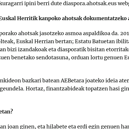
skuragarri ipini berri dute diaspora.ahotsak.eus we
 Euskal Herritik kanpoko ahotsak dokumentatzeko
orako ahotsak jasotzeko asmoa aspaldikoa da. 201
lteak, Euskal Herrian bertan; Estatu Batuetan ibili
an bizi izandakoak eta diasporatik bisitan etorritak
zuen benetako sendotasuna, orduan lortu genuen Eu
deon bazkari batean AEBetara joateko ideia atera 
geundela. Hortaz, finantzabideak topatzen hasi gine
etan?
n joan ginen, eta hilabete eta erdi egin genuen ha