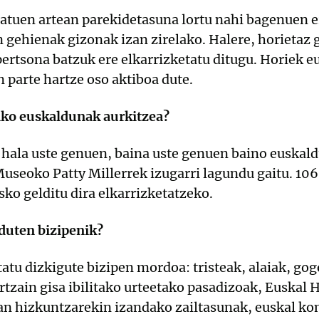
tuen artean parekidetasuna lortu nahi bagenuen er
n gehienak gizonak izan zirelako. Halere, horietaz g
ertsona batzuk ere elkarrizketatu ditugu. Horiek e
 parte hartze oso aktiboa dute.
rako euskaldunak aurkitzea?
ala uste genuen, baina uste genuen baino euskald
useoko Patty Millerrek izugarri lagundu gaitu. 106
sko gelditu dira elkarrizketatzeko.
duten bizipenik?
u dizkigute bizipen mordoa: tristeak, alaiak, gogo
tzain gisa ibilitako urteetako pasadizoak, Euskal 
an hizkuntzarekin izandako zailtasunak, euskal ko