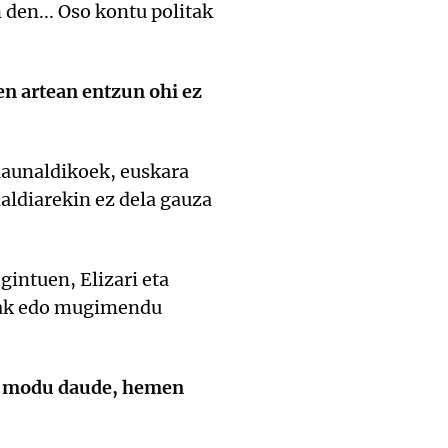
den... Oso kontu politak
n artean entzun ohi ez
launaldikoek, euskara
naldiarekin ez dela gauza
intuen, Elizari eta
duak edo mugimendu
at modu daude, hemen