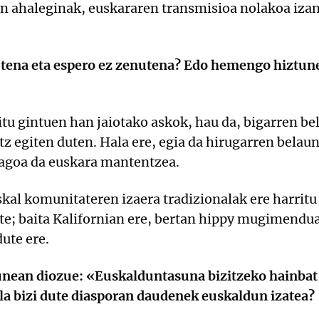
 ahaleginak, euskararen transmisioa nolakoa izan 
utena eta espero ez zenutena? Edo hemengo hiztune
 gintuen han jaiotako askok, hau da, bigarren be
tz egiten duten. Hala ere, egia da hirugarren belau
ilagoa da euskara mantentzea.
l komunitateren izaera tradizionalak ere harritu g
raute; baita Kalifornian ere, bertan hippy mugimen
ute ere.
unean diozue: «Euskalduntasuna bizitzeko hainb
a bizi dute diasporan daudenek euskaldun izatea?