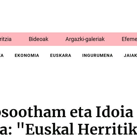
Iritzia
Bideoak
Argazki-galeriak
Efeme
ZA
EKONOMIA
EUSKARA
INGURUMENA
JAIA
psootham eta Idoia
a: "Euskal Herriti