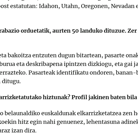
bost estatutan: Idahon, Utahn, Oregonen, Nevadan e
abazio orduetatik, aurten 50 landuko dituzue. Zer
 bakoitza entzuten dugun bitartean, pasarte onak 
burua eta deskribapena ipintzen dizkiogu, eta gai j
errazteko. Pasarteak identifikatu ondoren, banan
n ditugu.
arrizketatutako hiztunak? Profil jakinen baten bila 
elaunaldiko euskaldunak elkarrizketatzea zen he
oekin hitz egin nahi genuenez, lehentasuna adinek
raz izan dira.