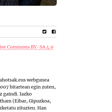
tive Commons BY-SA 4.0
 ahotsak.eus webgunea
007 bitartean egin zuten,
 gaindi. Iazko
otham (Eibar, Gipuzkoa,
izketatu zituzten. Han