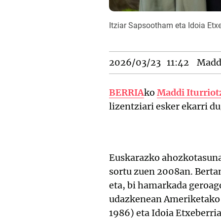
Itziar Sapsootham eta Idoia Et
2026/03/23
11:42
Maddi
BERRIA
ko
Maddi Iturriot
lizentziari esker ekarri 
Euskarazko ahozkotasuna
sortu zuen 2008an. Bertan
eta, bi hamarkada geroag
udazkenean Ameriketako E
1986) eta Idoia Etxeberri