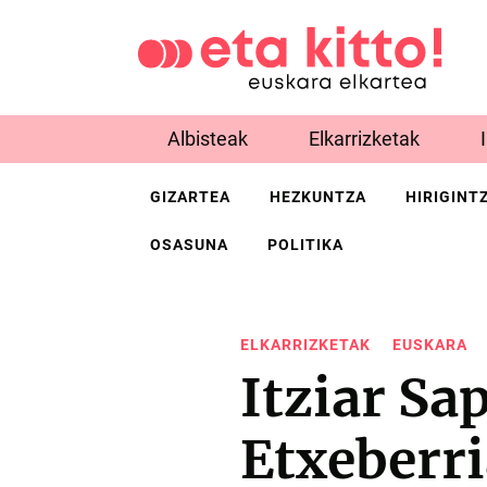
Albisteak
Elkarrizketak
GIZARTEA
HEZKUNTZA
HIRIGINT
OSASUNA
POLITIKA
ELKARRIZKETAK
EUSKARA
Itziar Sa
Etxeberri