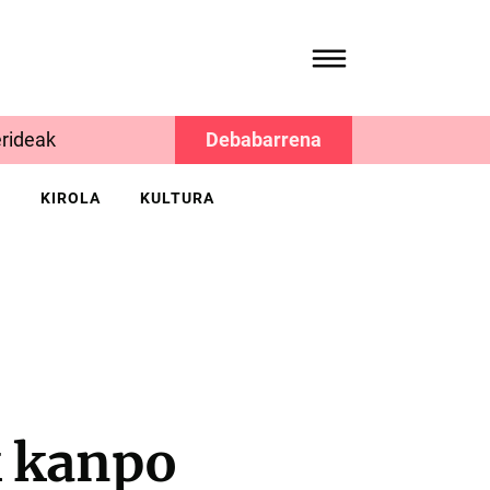
rideak
Debabarrena
K
KIROLA
KULTURA
k kanpo