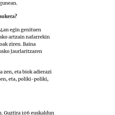
bgunean.
 aukera?
4an egin genituen
tako artzain nafarrekin
oak ziren. Baina
sko Jaurlaritzaren
zen, eta biok adierazi
n, eta, poliki-poliki,
n. Guztira 106 euskaldun