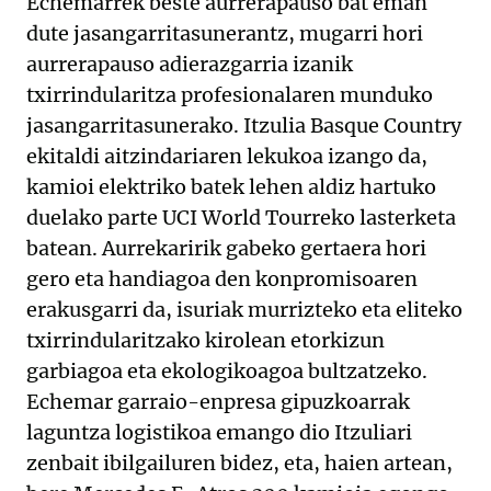
Echemarrek beste aurrerapauso bat eman
dute jasangarritasunerantz, mugarri hori
aurrerapauso adierazgarria izanik
txirrindularitza profesionalaren munduko
jasangarritasunerako. Itzulia Basque Country
ekitaldi aitzindariaren lekukoa izango da,
kamioi elektriko batek lehen aldiz hartuko
duelako parte UCI World Tourreko lasterketa
batean. Aurrekaririk gabeko gertaera hori
gero eta handiagoa den konpromisoaren
erakusgarri da, isuriak murrizteko eta eliteko
txirrindularitzako kirolean etorkizun
garbiagoa eta ekologikoagoa bultzatzeko.
Echemar garraio-enpresa gipuzkoarrak
laguntza logistikoa emango dio Itzuliari
zenbait ibilgailuren bidez, eta, haien artean,