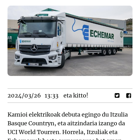
2024/03/26
13:33
eta kitto!
Kamioi elektrikoak debuta egingo du Itzulia
Basque Countryn, eta aitzindaria izango da
UCI World Tourren. Horrela, Itzuliak eta