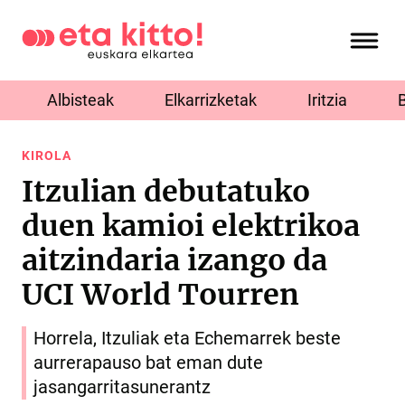
Albisteak
Elkarrizketak
Iritzia
KIROLA
Itzulian debutatuko
duen kamioi elektrikoa
aitzindaria izango da
UCI World Tourren
Horrela, Itzuliak eta Echemarrek beste
aurrerapauso bat eman dute
jasangarritasunerantz