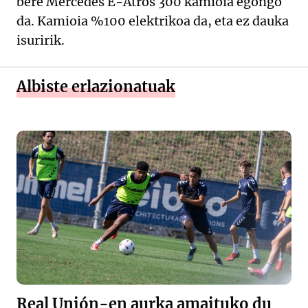
bere Mercedes E-Atros 300 kamioia egongo
da. Kamioia %100 elektrikoa da, eta ez dauka
isuririk.
Albiste erlazionatuak
Real Unión-en aurka amaituko du