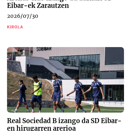
Eibar-ek Zarautzen
2026/07/30
KIROLA
Real Sociedad B izango da SD Eibar-
en hirugarren arerioa