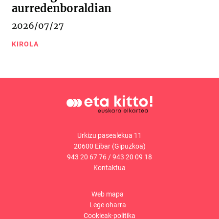
aurredenboraldian
2026/07/27
KIROLA
Urkizu pasealekua 11
20600 Eibar (Gipuzkoa)
943 20 67 76
/
943 20 09 18
Kontaktua
Web mapa
Lege oharra
Cookieak-politika