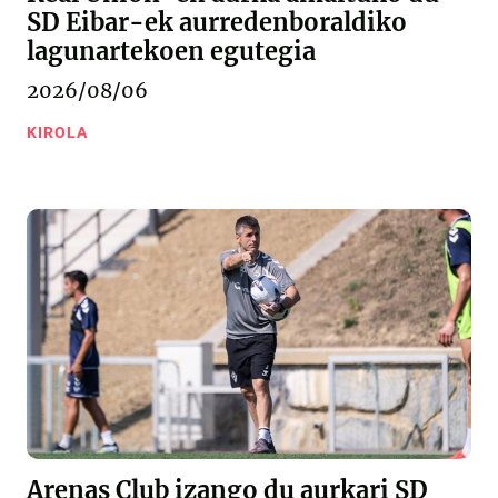
SD Eibar-ek aurredenboraldiko
lagunartekoen egutegia
2026/08/06
KIROLA
Arenas Club izango du aurkari SD