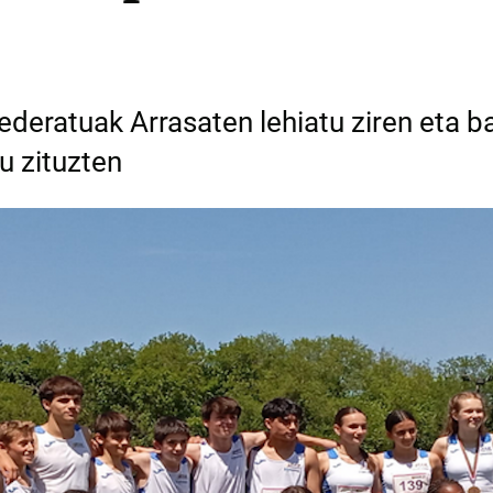
ederatuak Arrasaten lehiatu ziren eta 
u zituzten