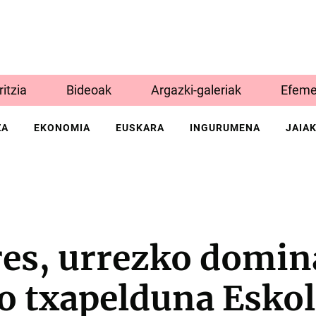
Iritzia
Bideoak
Argazki-galeriak
Efeme
ZA
EKONOMIA
EUSKARA
INGURUMENA
JAIA
res, urrezko domin
o txapelduna Eskol