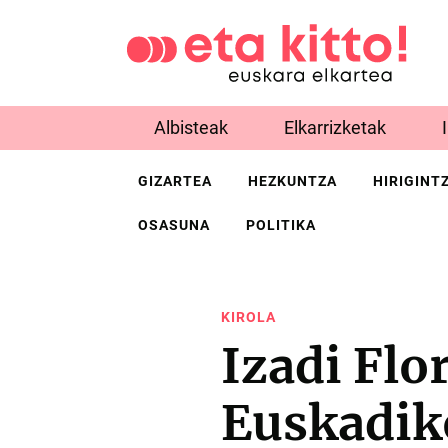
Albisteak
Elkarrizketak
GIZARTEA
HEZKUNTZA
HIRIGINT
OSASUNA
POLITIKA
KIROLA
Izadi Flo
Euskadik