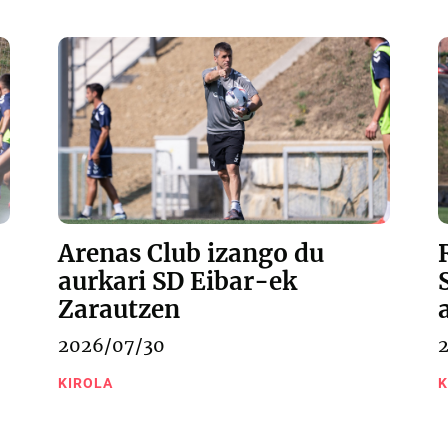
Arenas Club izango du
aurkari SD Eibar-ek
Zarautzen
2026/07/30
KIROLA
K