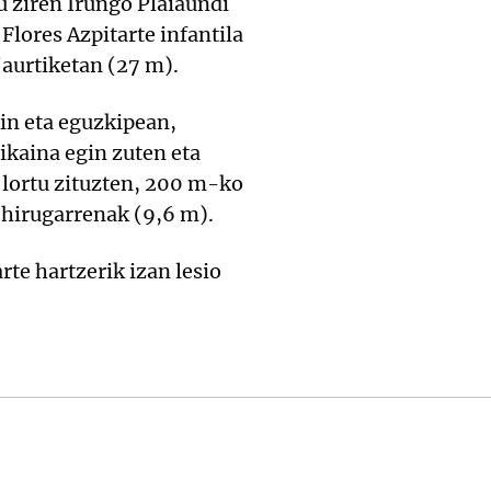
u ziren Irungo Plaiaundi
Flores Azpitarte infantila
jaurtiketan (27 m).
kin eta eguzkipean,
bikaina egin zuten eta
 lortu zituzten, 200 m-ko
 hirugarrenak (9,6 m).
te hartzerik izan lesio