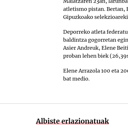
Maiatzaren 23an, larunbat
atletismo pistan. Bertan,
Gipuzkoako selekzioarekin
Deporreko atleta federatu
baldintza gogorretan egin 
Asier Andreuk, Elene Bei
proban lehen biek (26,39s
Elene Arrazola 100 eta 20
bat medio.
Albiste erlazionatuak