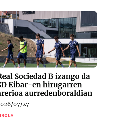
Real Sociedad B izango da
SD Eibar-en hirugarren
arerioa aurredenboraldian
2026/07/27
IROLA