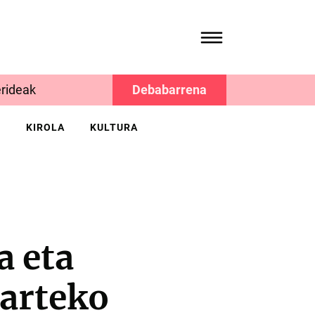
rideak
Debabarrena
K
KIROLA
KULTURA
a eta
arteko