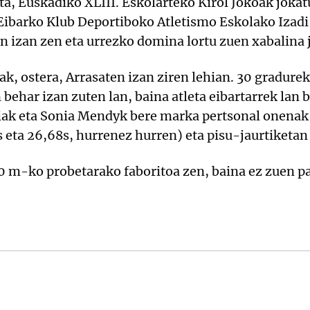
a, Euskadiko XLIII. Eskolarteko Kirol Jokoak jokat
 Eibarko Klub Deportiboko Atletismo Eskolako Izadi 
 izan zen eta urrezko domina lortu zuen xabalina 
ak, ostera, Arrasaten izan ziren lehian. 30 gradure
behar izan zuten lan, baina atleta eibartarrek lan 
tiak eta Sonia Mendyk bere marka pertsonal onenak
 eta 26,68s, hurrenez hurren) eta pisu-jaurtiketan
0 m-ko probetarako faboritoa zen, baina ez zuen par