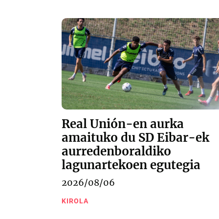
Real Unión-en aurka
amaituko du SD Eibar-ek
aurredenboraldiko
lagunartekoen egutegia
2026/08/06
KIROLA