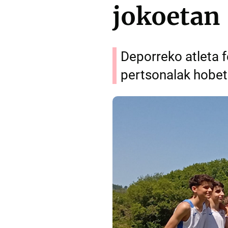
jokoetan
Deporreko atleta f
pertsonalak hobet