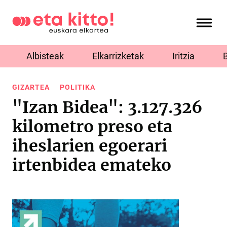
Albisteak
Elkarrizketak
Iritzia
GIZARTEA
POLITIKA
"Izan Bidea": 3.127.326
kilometro preso eta
iheslarien egoerari
irtenbidea emateko