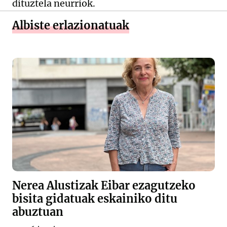
dituztela neurriok.
Albiste erlazionatuak
Nerea Alustizak Eibar ezagutzeko
bisita gidatuak eskainiko ditu
abuztuan