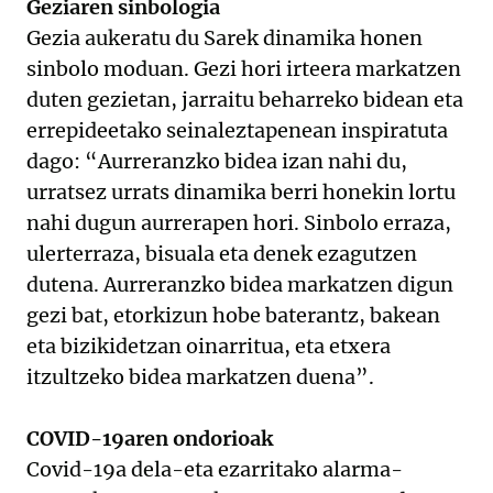
Geziaren sinbologia
Gezia aukeratu du Sarek dinamika honen
sinbolo moduan. Gezi hori irteera markatzen
duten gezietan, jarraitu beharreko bidean eta
errepideetako seinaleztapenean inspiratuta
dago: “Aurreranzko bidea izan nahi du,
urratsez urrats dinamika berri honekin lortu
nahi dugun aurrerapen hori. Sinbolo erraza,
ulerterraza, bisuala eta denek ezagutzen
dutena. Aurreranzko bidea markatzen digun
gezi bat, etorkizun hobe baterantz, bakean
eta bizikidetzan oinarritua, eta etxera
itzultzeko bidea markatzen duena”.
COVID-19aren ondorioak
Covid-19a dela-eta ezarritako alarma-