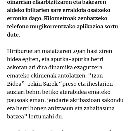
oinarrian elkarbizitzaren eta bakearen
aldeko ibiltarien sare erraldoia osatzeko
erronka dago. Kilometroak zenbatzeko
telefono mugikorrentzako aplikazioa sortu
dute.
Hiriburuetan maiatzaren 29an hasi ziren
bidea egiten, eta apurka-apurka herri
askotan ari dira dinamika ezagutzera
emateko ekimenak antolatzen. “Izan
Bidea”-rekin Sarek “preso eta iheslarien
auziari behin betiko aterabidea emateko
pausoak eman, jendarte aktibazioan sakondu
eta herri honen aniztasun eta zabaltasuna
batzea” lortu nahi du.