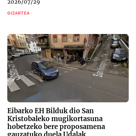
2026/07/29
GIZARTEA
Eibarko EH Bilduk dio San
Kristobaleko mugikortasuna
hobetzeko bere proposamena
gauzatuko duela Udalak