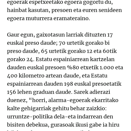
egoerak espetxeetako egoera gogortu du,
hainbat kasutan, presoen eta euren senideen
egoera muturrera eramateraino.
Gaur egun, gaixotasun larriak dituzten 17
euskal preso daude; 70 urtetik gorako bi
preso daude, 65 urtetik gorako 12 eta 60tik
gorako 24. Estatu espainiarrean kartzelan
dauden euskal presoen %80 etxetik 1.000 eta
400 kilometro artean daude, eta Estatu
espainiarrean dauden 198 euskal presoetatik
156 lehen graduan daude. Sarek adierazi
duenez, “horri, alarma-egoerak ekarritako
kalte gehigarriak gehitu behar zaizkio:
urruntze-politika dela-eta indarrean den
bisiten debekua, gurasoak ikusi gabe ia hiru