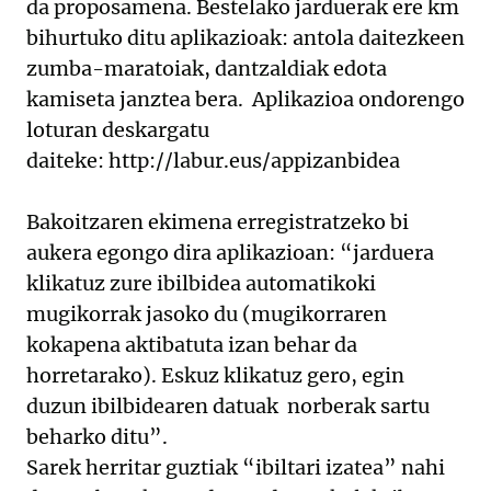
da proposamena. Bestelako jarduerak ere km
bihurtuko ditu aplikazioak: antola daitezkeen
zumba-maratoiak, dantzaldiak edota
kamiseta janztea bera. Aplikazioa ondorengo
loturan deskargatu
daiteke: http://labur.eus/appizanbidea
Bakoitzaren ekimena erregistratzeko bi
aukera egongo dira aplikazioan: “jarduera
klikatuz zure ibilbidea automatikoki
mugikorrak jasoko du (mugikorraren
kokapena aktibatuta izan behar da
horretarako). Eskuz klikatuz gero, egin
duzun ibilbidearen datuak norberak sartu
beharko ditu”.
Sarek herritar guztiak “ibiltari izatea” nahi