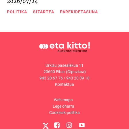
2026/07/24
POLITIKA
GIZARTEA
PAREKIDETASUNA
Urkizu pasealekua 11
20600 Eibar (Gipuzkoa)
943 20 67 76
/
943 20 09 18
Kontaktua
Web mapa
Lege oharra
Cookieak-politika