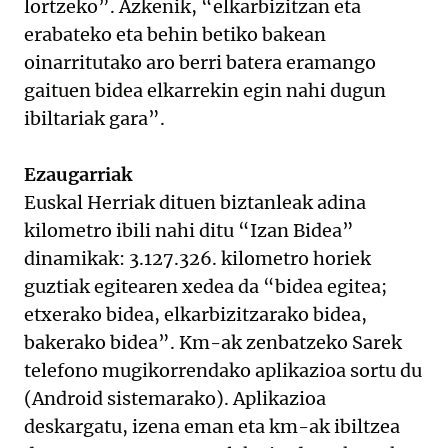
lortzeko”. Azkenik, “elkarbizitzan eta
erabateko eta behin betiko bakean
oinarritutako aro berri batera eramango
gaituen bidea elkarrekin egin nahi dugun
ibiltariak gara”.
Ezaugarriak
Euskal Herriak dituen biztanleak adina
kilometro ibili nahi ditu “Izan Bidea”
dinamikak: 3.127.326. kilometro horiek
guztiak egitearen xedea da “bidea egitea;
etxerako bidea, elkarbizitzarako bidea,
bakerako bidea”. Km-ak zenbatzeko Sarek
telefono mugikorrendako aplikazioa sortu du
(Android sistemarako). Aplikazioa
deskargatu, izena eman eta km-ak ibiltzea