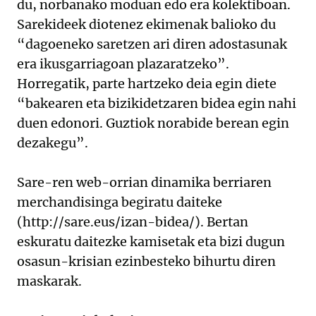
du, norbanako moduan edo era kolektiboan.
Sarekideek diotenez ekimenak balioko du
“dagoeneko saretzen ari diren adostasunak
era ikusgarriagoan plazaratzeko”.
Horregatik, parte hartzeko deia egin diete
“bakearen eta bizikidetzaren bidea egin nahi
duen edonori. Guztiok norabide berean egin
dezakegu”.
Sare-ren web-orrian dinamika berriaren
merchandisinga begiratu daiteke
(http://sare.eus/izan-bidea/). Bertan
eskuratu daitezke kamisetak eta bizi dugun
osasun-krisian ezinbesteko bihurtu diren
maskarak.