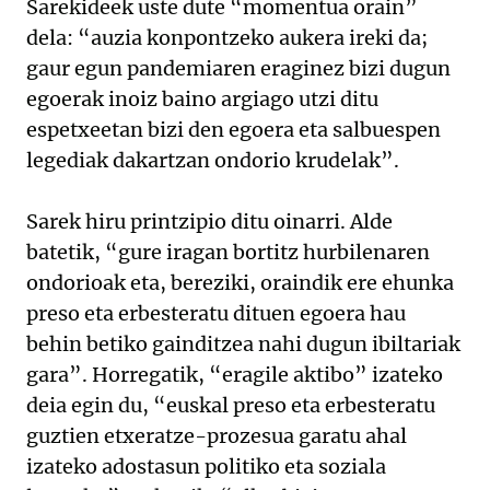
Sarekideek uste dute “momentua orain”
dela: “auzia konpontzeko aukera ireki da;
gaur egun pandemiaren eraginez bizi dugun
egoerak inoiz baino argiago utzi ditu
espetxeetan bizi den egoera eta salbuespen
legediak dakartzan ondorio krudelak”.
Sarek hiru printzipio ditu oinarri. Alde
batetik, “gure iragan bortitz hurbilenaren
ondorioak eta, bereziki, oraindik ere ehunka
preso eta erbesteratu dituen egoera hau
behin betiko gainditzea nahi dugun ibiltariak
gara”. Horregatik, “eragile aktibo” izateko
deia egin du, “euskal preso eta erbesteratu
guztien etxeratze-prozesua garatu ahal
izateko adostasun politiko eta soziala