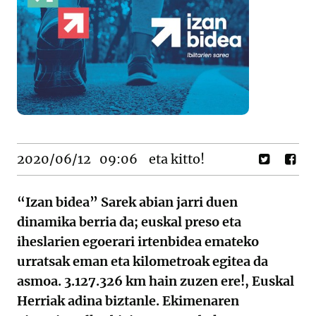
2020/06/12
09:06
eta kitto!
“Izan bidea” Sarek abian jarri duen
dinamika berria da; euskal preso eta
iheslarien egoerari irtenbidea emateko
urratsak eman eta kilometroak egitea da
asmoa. 3.127.326 km hain zuzen ere!, Euskal
Herriak adina biztanle. Ekimenaren