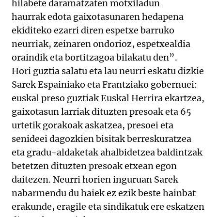
hilabete daramatzaten motxiladun
haurrak edota gaixotasunaren hedapena
ekiditeko ezarri diren espetxe barruko
neurriak, zeinaren ondorioz, espetxealdia
oraindik eta bortitzagoa bilakatu den”.
Hori guztia salatu eta lau neurri eskatu dizkie
Sarek Espainiako eta Frantziako gobernuei:
euskal preso guztiak Euskal Herrira ekartzea,
gaixotasun larriak dituzten presoak eta 65
urtetik gorakoak askatzea, presoei eta
senideei dagozkien bisitak berreskuratzea
eta gradu-aldaketak ahalbidetzea baldintzak
betetzen dituzten presoak etxean egon
daitezen. Neurri horien inguruan Sarek
nabarmendu du haiek ez ezik beste hainbat
erakunde, eragile eta sindikatuk ere eskatzen