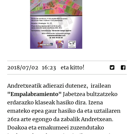
2018/07/02
16:23
eta kitto!
Andretxeatik adierazi dutenez, irailean
"Empalabramiento"
Jabetzea bultzatzeko
erdarazko klaseak hasiko dira. Izena
emateko epea gaur hasiko da eta uztailaren
26ra arte egongo da zabalik Andretxean.
Doakoa eta emakumeei zuzendutako