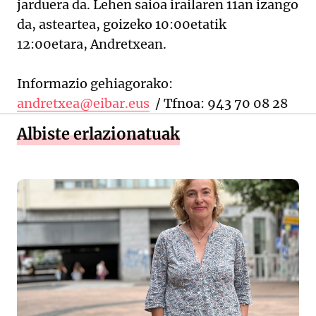
jarduera da. Lehen saioa irailaren 11an izango
da, asteartea, goizeko 10:00etatik
12:00etara, Andretxean.
Informazio gehiagorako:
andretxea@eibar.eus
/ Tfnoa: 943 70 08 28
Albiste erlazionatuak