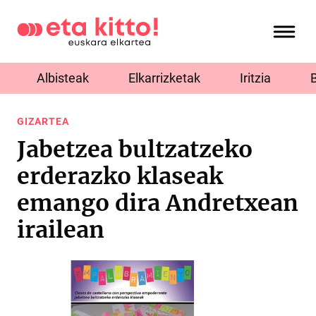
Albisteak
Elkarrizketak
Iritzia
GIZARTEA
Jabetzea bultzatzeko
erderazko klaseak
emango dira Andretxean
irailean