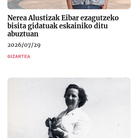
Nerea Alustizak Eibar ezagutzeko
bisita gidatuak eskainiko ditu
abuztuan
2026/07/29
GIZARTEA