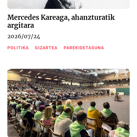
Mercedes Kareaga, ahanzturatik
argitara
2026/07/24
POLITIKA
GIZARTEA
PAREKIDETASUNA