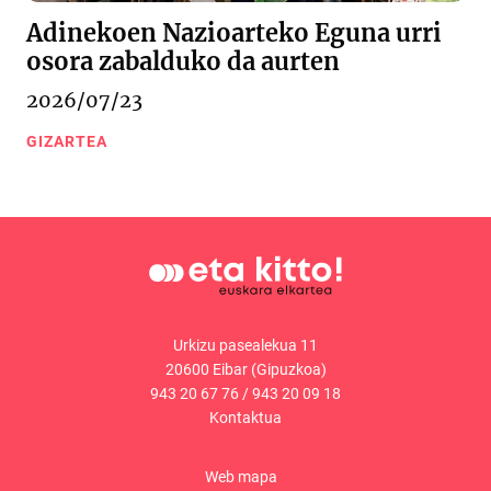
Adinekoen Nazioarteko Eguna urri
osora zabalduko da aurten
2026/07/23
GIZARTEA
Urkizu pasealekua 11
20600 Eibar (Gipuzkoa)
943 20 67 76
/
943 20 09 18
Kontaktua
Web mapa