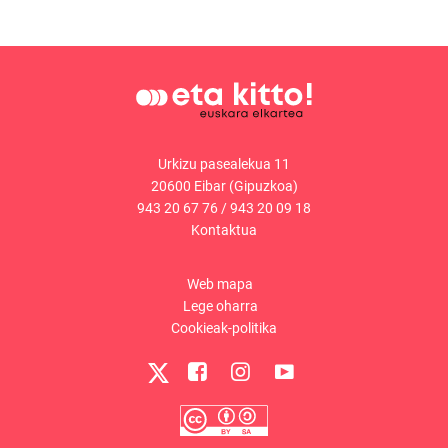
Urkizu pasealekua 11
20600 Eibar (Gipuzkoa)
943 20 67 76
/
943 20 09 18
Kontaktua
Web mapa
Lege oharra
Cookieak-politika