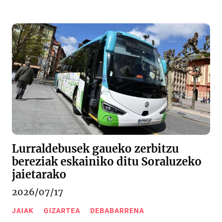
Lurraldebusek gaueko zerbitzu
bereziak eskainiko ditu Soraluzeko
jaietarako
2026/07/17
JAIAK
GIZARTEA
DEBABARRENA