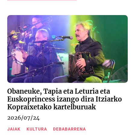
Obaneuke, Tapia eta Leturia eta
Euskoprincess izango dira Itziarko
Kopraixetako kartelburuak
2026/07/24
JAIAK
KULTURA
DEBABARRENA