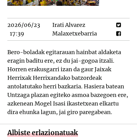
2026/06/23
Irati Alvarez
17:39
Malaxetxebarria
Bero-boladak egitarauan hainbat aldaketa
eragin baditu ere, ez du jai-gogoa itzali.
Horren erakusgarri izan da gaur Jaixak
Herrixak Herrixandako batzordeak
antolatutako herri bazkaria. Hasiera batean
Untzaga plazan egiteko asmoa bazegoen ere,
azkenean Mogel Isasi ikastetxean elkartu
dira ehunka lagun, jai giro paregabean.
Albiste erlazionatuak