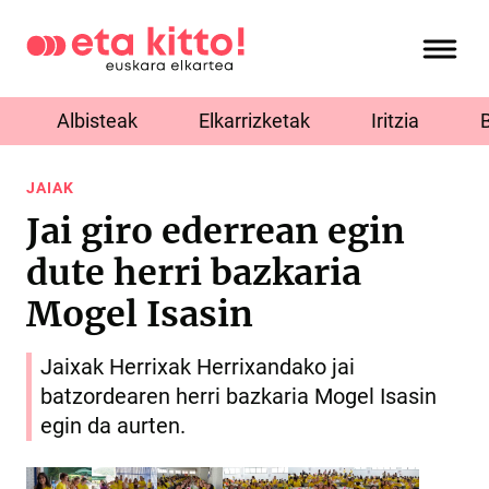
Albisteak
Elkarrizketak
Iritzia
JAIAK
Jai giro ederrean egin
dute herri bazkaria
Mogel Isasin
Jaixak Herrixak Herrixandako jai
batzordearen herri bazkaria Mogel Isasin
egin da aurten.