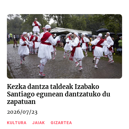
Kezka dantza taldeak Izabako
Santiago egunean dantzatuko du
zapatuan
2026/07/23
KULTURA
JAIAK
GIZARTEA