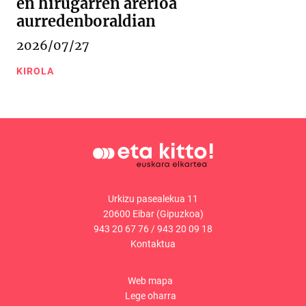
en hirugarren arerioa
aurredenboraldian
2026/07/27
KIROLA
Urkizu pasealekua 11
20600 Eibar (Gipuzkoa)
943 20 67 76
/
943 20 09 18
Kontaktua
Web mapa
Lege oharra