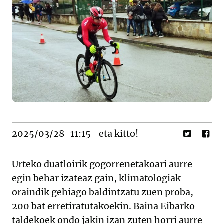
2025/03/28
11:15
eta kitto!
Urteko duatloirik gogorrenetakoari aurre
egin behar izateaz gain, klimatologiak
oraindik gehiago baldintzatu zuen proba,
200 bat erretiratutakoekin. Baina Eibarko
taldekoek ondo jakin izan zuten horri aurre