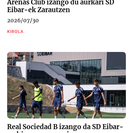
Arenas Club izango du aurkari SD
Eibar-ek Zarautzen
2026/07/30
KIROLA
Real Sociedad B izango da SD Eibar-