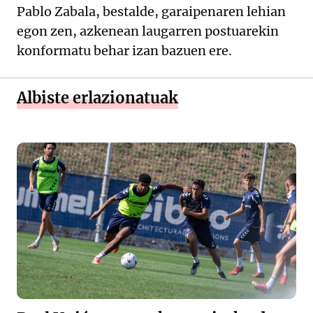
Pablo Zabala, bestalde, garaipenaren lehian
egon zen, azkenean laugarren postuarekin
konformatu behar izan bazuen ere.
Albiste erlazionatuak