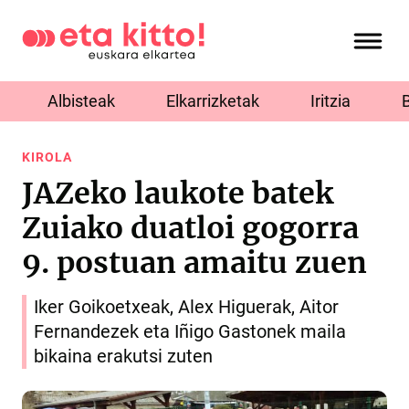
Albisteak
Elkarrizketak
Iritzia
KIROLA
JAZeko laukote batek
Zuiako duatloi gogorra
9. postuan amaitu zuen
Iker Goikoetxeak, Alex Higuerak, Aitor
Fernandezek eta Iñigo Gastonek maila
bikaina erakutsi zuten