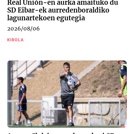
Real Unión-en aurka amaituko du
SD Eibar-ek aurredenboraldiko
lagunartekoen egutegia
2026/08/06
KIROLA