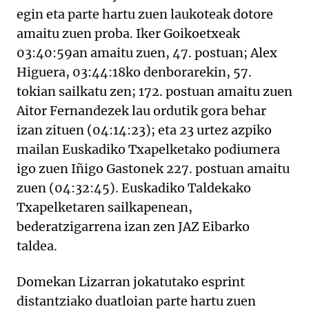
egin eta parte hartu zuen laukoteak dotore
amaitu zuen proba. Iker Goikoetxeak
03:40:59an amaitu zuen, 47. postuan; Alex
Higuera, 03:44:18ko denborarekin, 57.
tokian sailkatu zen; 172. postuan amaitu zuen
Aitor Fernandezek lau ordutik gora behar
izan zituen (04:14:23); eta 23 urtez azpiko
mailan Euskadiko Txapelketako podiumera
igo zuen Iñigo Gastonek 227. postuan amaitu
zuen (04:32:45). Euskadiko Taldekako
Txapelketaren sailkapenean,
bederatzigarrena izan zen JAZ Eibarko
taldea.
Domekan Lizarran jokatutako esprint
distantziako duatloian parte hartu zuen