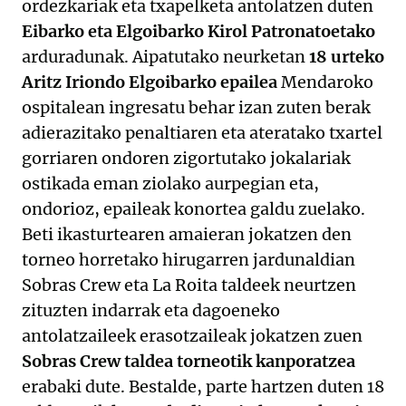
ordezkariak eta txapelketa antolatzen duten
Eibarko eta Elgoibarko Kirol Patronatoetako
arduradunak. Aipatutako neurketan
18 urteko
Aritz Iriondo Elgoibarko epailea
Mendaroko
ospitalean ingresatu behar izan zuten berak
adierazitako penaltiaren eta ateratako txartel
gorriaren ondoren zigortutako jokalariak
ostikada eman ziolako aurpegian eta,
ondorioz, epaileak konortea galdu zuelako.
Beti ikasturtearen amaieran jokatzen den
torneo horretako hirugarren jardunaldian
Sobras Crew eta La Roita taldeek neurtzen
zituzten indarrak eta dagoeneko
antolatzaileek erasotzaileak jokatzen zuen
Sobras Crew taldea torneotik kanporatzea
erabaki dute. Bestalde, parte hartzen duten 18