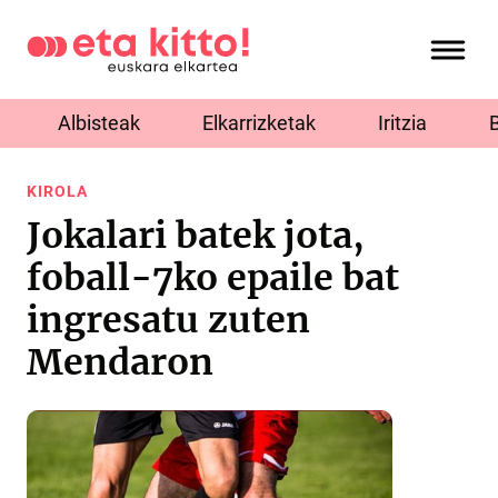
Albisteak
Elkarrizketak
Iritzia
KIROLA
Jokalari batek jota,
foball-7ko epaile bat
ingresatu zuten
Mendaron