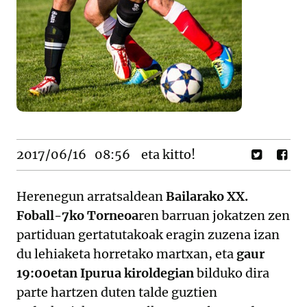
2017/06/16
08:56
eta kitto!
Herenegun arratsaldean
Bailarako XX.
Foball-7ko Torneoa
ren barruan jokatzen zen
partiduan gertatutakoak eragin zuzena izan
du lehiaketa horretako martxan, eta
gaur
19:00etan Ipurua kiroldegian
bilduko dira
parte hartzen duten talde guztien