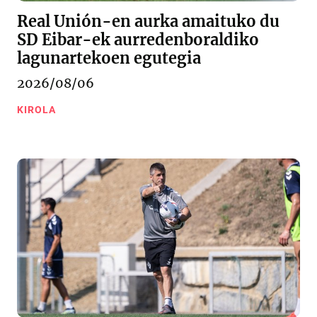
Real Unión-en aurka amaituko du
SD Eibar-ek aurredenboraldiko
lagunartekoen egutegia
2026/08/06
KIROLA