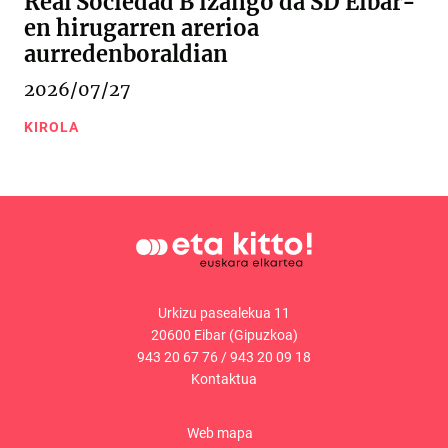
Real Sociedad B izango da SD Eibar-
en hirugarren arerioa
aurredenboraldian
2026/07/27
KIROLA
Urkizu pasealekua 11
20600 Eibar (Gipuzkoa)
943 20 67 76
/
943 20 09 18
Kontaktua
Web mapa