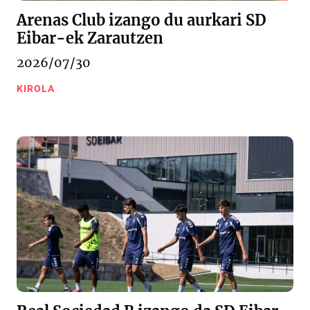
Arenas Club izango du aurkari SD
Eibar-ek Zarautzen
2026/07/30
KIROLA