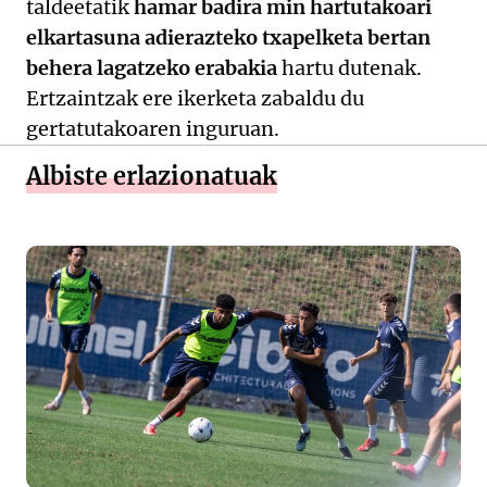
taldeetatik
hamar badira min hartutakoari
elkartasuna adierazteko txapelketa bertan
behera lagatzeko erabakia
hartu dutenak.
Ertzaintzak ere ikerketa zabaldu du
gertatutakoaren inguruan.
Albiste erlazionatuak