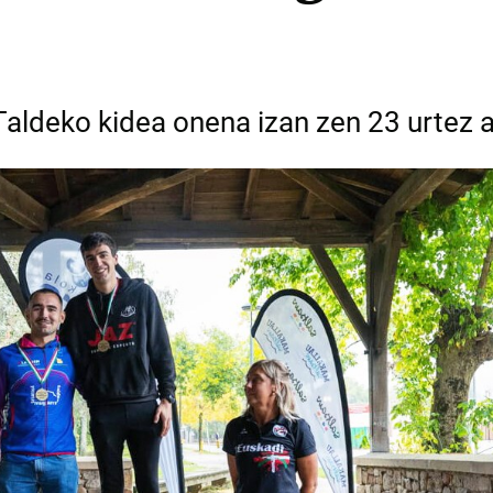
 Taldeko kidea onena izan zen 23 urtez 