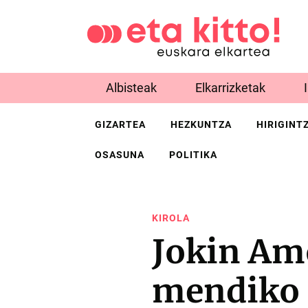
Albisteak
Elkarrizketak
GIZARTEA
HEZKUNTZA
HIRIGINT
OSASUNA
POLITIKA
KIROLA
Jokin Amo
mendiko 