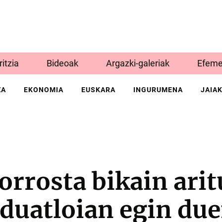
Iritzia
Bideoak
Argazki-galeriak
Efeme
ZA
EKONOMIA
EUSKARA
INGURUMENA
JAIA
rrosta bikain arit
duatloian egin du