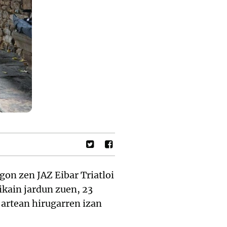
gon zen JAZ Eibar Triatloi
ikain jardun zuen, 23
 artean hirugarren izan