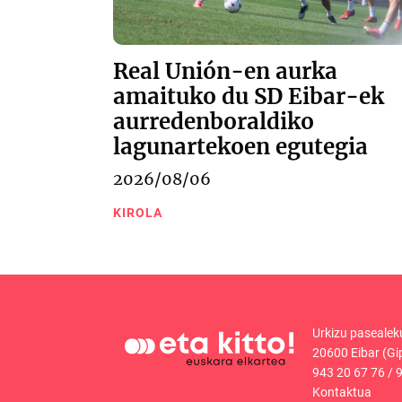
Real Unión-en aurka
amaituko du SD Eibar-ek
aurredenboraldiko
lagunartekoen egutegia
2026/08/06
KIROLA
Urkizu pasealek
20600 Eibar (Gi
943 20 67 76
/
9
Kontaktua