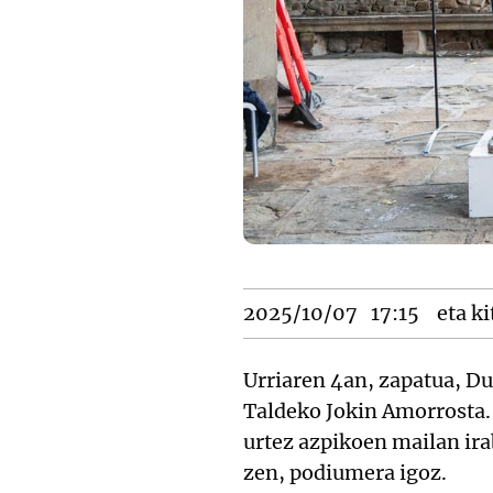
2025/10/07
17:15
eta ki
Urriaren 4an, zapatua, Du
Taldeko Jokin Amorrosta. 
urtez azpikoen mailan ira
zen, podiumera igoz.