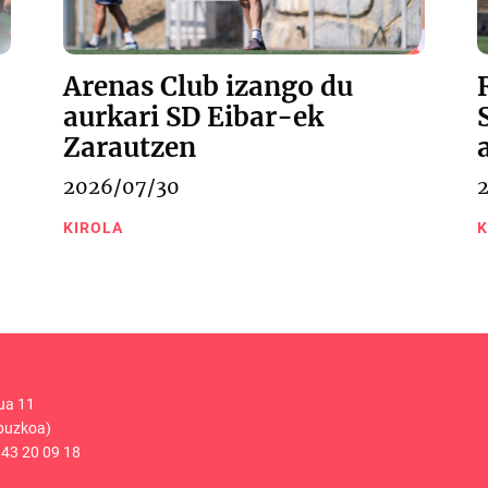
Arenas Club izango du
aurkari SD Eibar-ek
Zarautzen
2026/07/30
KIROLA
K
ua 11
puzkoa)
43 20 09 18