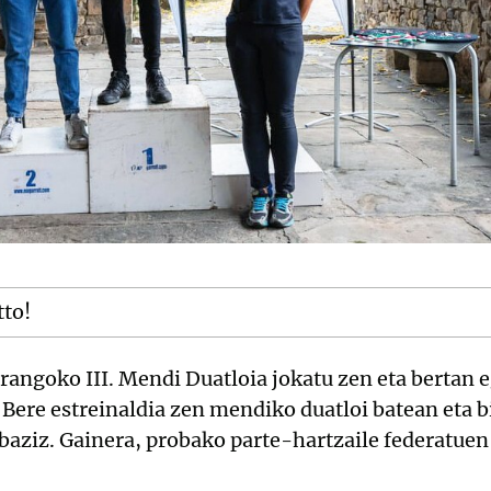
tto!
rangoko III. Mendi Duatloia jokatu zen eta bertan e
Bere estreinaldia zen mendiko duatloi batean eta b
baziz. Gainera, probako parte-hartzaile federatuen