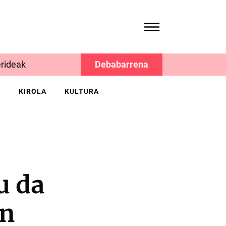
rideak
Debabarrena
K
KIROLA
KULTURA
u da
en