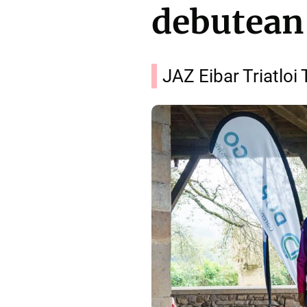
debutean
JAZ Eibar Triatloi