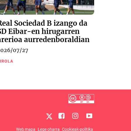
Real Sociedad B izango da
SD Eibar-en hirugarren
arerioa aurredenboraldian
2026/07/27
IROLA
Web mapa
Lege oharra
Cookieak-politika