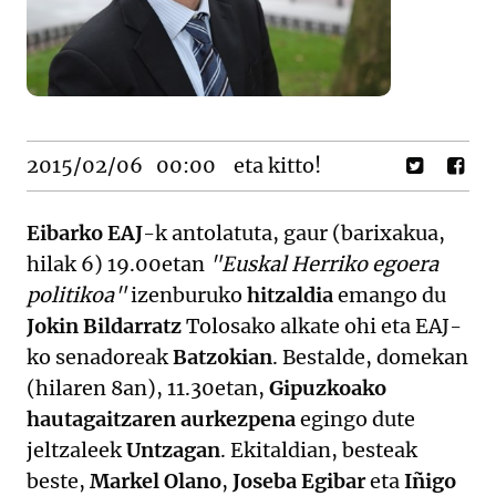
2015/02/06
00:00
eta kitto!
Eibarko EAJ
-k antolatuta, gaur (barixakua,
hilak 6) 19.00etan
"Euskal Herriko egoera
politikoa"
izenburuko
hitzaldia
emango du
Jokin Bildarratz
Tolosako alkate ohi eta EAJ-
ko senadoreak
Batzokian
. Bestalde, domekan
(hilaren 8an), 11.30etan,
Gipuzkoako
hautagaitzaren aurkezpena
egingo dute
jeltzaleek
Untzagan
. Ekitaldian, besteak
beste,
Markel Olano
,
Joseba Egibar
eta
Iñigo