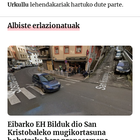
Urkullu
lehendakariak hartuko dute parte.
Albiste erlazionatuak
Eibarko EH Bilduk dio San
Kristobaleko mugikortasuna