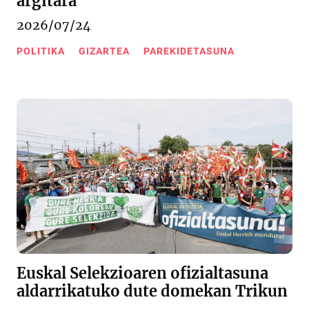
argitara
2026/07/24
POLITIKA
GIZARTEA
PAREKIDETASUNA
Euskal Selekzioaren ofizialtasuna
aldarrikatuko dute domekan Trikun