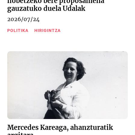
hobetzeko bere proposamena
gauzatuko duela Udalak
2026/07/24
POLITIKA
HIRIGINTZA
Mercedes Kareaga, ahanzturatik