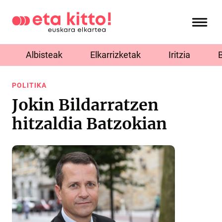
Albisteak
Elkarrizketak
Iritzia
POLITIKA
Jokin Bildarratzen
hitzaldia Batzokian