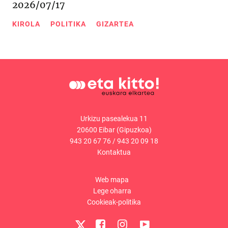
2026/07/17
KIROLA
POLITIKA
GIZARTEA
Urkizu pasealekua 11
20600 Eibar (Gipuzkoa)
943 20 67 76
/
943 20 09 18
Kontaktua
Web mapa
Lege oharra
Cookieak-politika