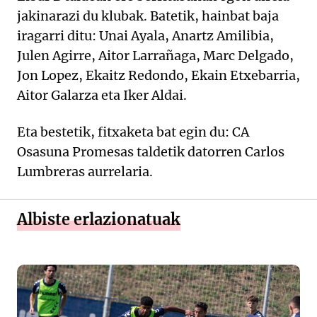
jakinarazi du klubak. Batetik, hainbat baja
iragarri ditu: Unai Ayala, Anartz Amilibia,
Julen Agirre, Aitor Larrañaga, Marc Delgado,
Jon Lopez, Ekaitz Redondo, Ekain Etxebarria,
Aitor Galarza eta Iker Aldai.
Eta bestetik, fitxaketa bat egin du: CA
Osasuna Promesas taldetik datorren Carlos
Lumbreras aurrelaria.
Albiste erlazionatuak