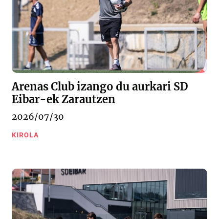
Arenas Club izango du aurkari SD
Eibar-ek Zarautzen
2026/07/30
KIROLA