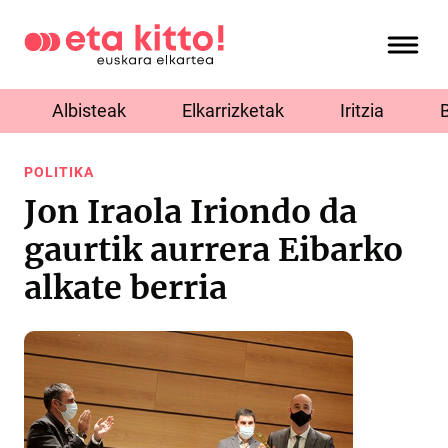
Albisteak
Elkarrizketak
Iritzia
POLITIKA
Jon Iraola Iriondo da
gaurtik aurrera Eibarko
alkate berria