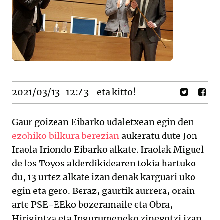
2021/03/13
12:43
eta kitto!
Gaur goizean Eibarko udaletxean egin den
ezohiko bilkura berezian
aukeratu dute Jon
Iraola Iriondo Eibarko alkate. Iraolak Miguel
de los Toyos alderdikidearen tokia hartuko
du, 13 urtez alkate izan denak karguari uko
egin eta gero. Beraz, gaurtik aurrera, orain
arte PSE-EEko bozeramaile eta Obra,
Hirigintza eta Ingurumeneko zinegotzi izan