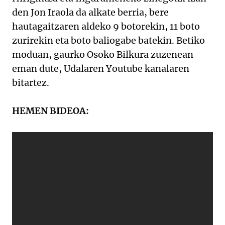
den Jon Iraola da alkate berria, bere
hautagaitzaren aldeko 9 botorekin, 11 boto
zurirekin eta boto baliogabe batekin. Betiko
moduan, gaurko Osoko Bilkura zuzenean
eman dute, Udalaren Youtube kanalaren
bitartez.
HEMEN BIDEOA: