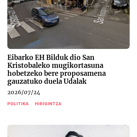
Eibarko EH Bilduk dio San
Kristobaleko mugikortasuna
hobetzeko bere proposamena
gauzatuko duela Udalak
2026/07/24
POLITIKA
HIRIGINTZA