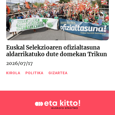
Euskal Selekzioaren ofizialtasuna
aldarrikatuko dute domekan Trikun
2026/07/17
KIROLA
POLITIKA
GIZARTEA