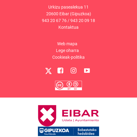
Urkizu pasealekua 11
20600 Eibar (Gipuzkoa)
943 20 67 76
/
943 20 09 18
Kontaktua
Web mapa
Lege oharra
Cookieak-politika