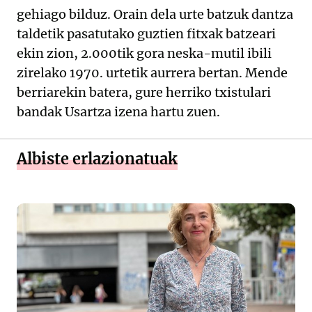
gehiago bilduz. Orain dela urte batzuk dantza
taldetik pasatutako guztien fitxak batzeari
ekin zion, 2.000tik gora neska-mutil ibili
zirelako 1970. urtetik aurrera bertan. Mende
berriarekin batera, gure herriko txistulari
bandak Usartza izena hartu zuen.
Albiste erlazionatuak