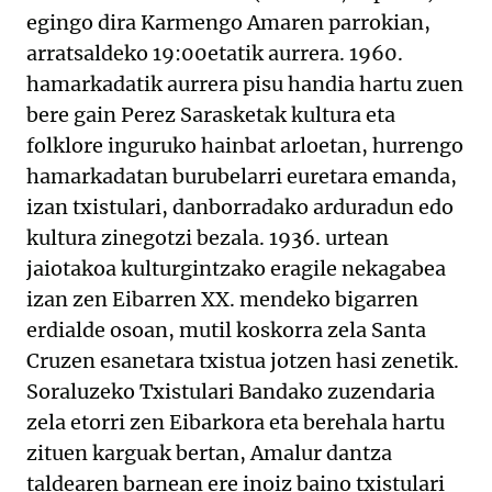
egingo dira Karmengo Amaren parrokian,
arratsaldeko 19:00etatik aurrera. 1960.
hamarkadatik aurrera pisu handia hartu zuen
bere gain Perez Sarasketak kultura eta
folklore inguruko hainbat arloetan, hurrengo
hamarkadatan burubelarri euretara emanda,
izan txistulari, danborradako arduradun edo
kultura zinegotzi bezala. 1936. urtean
jaiotakoa kulturgintzako eragile nekagabea
izan zen Eibarren XX. mendeko bigarren
erdialde osoan, mutil koskorra zela Santa
Cruzen esanetara txistua jotzen hasi zenetik.
Soraluzeko Txistulari Bandako zuzendaria
zela etorri zen Eibarkora eta berehala hartu
zituen karguak bertan, Amalur dantza
taldearen barnean ere inoiz baino txistulari