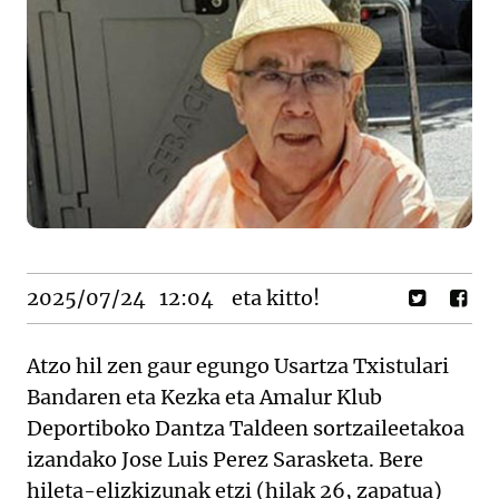
2025/07/24
12:04
eta kitto!
Atzo hil zen gaur egungo Usartza Txistulari
Bandaren eta Kezka eta Amalur Klub
Deportiboko Dantza Taldeen sortzaileetakoa
izandako Jose Luis Perez Sarasketa. Bere
hileta-elizkizunak etzi (hilak 26, zapatua)