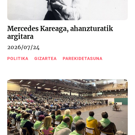
Mercedes Kareaga, ahanzturatik
argitara
2026/07/24
POLITIKA
GIZARTEA
PAREKIDETASUNA