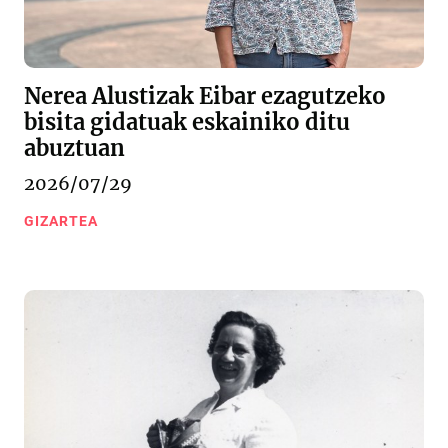
Nerea Alustizak Eibar ezagutzeko
bisita gidatuak eskainiko ditu
abuztuan
2026/07/29
GIZARTEA