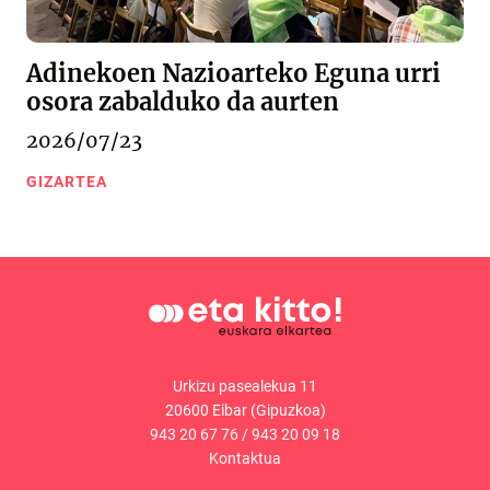
Adinekoen Nazioarteko Eguna urri
osora zabalduko da aurten
2026/07/23
GIZARTEA
Urkizu pasealekua 11
20600 Eibar (Gipuzkoa)
943 20 67 76
/
943 20 09 18
Kontaktua