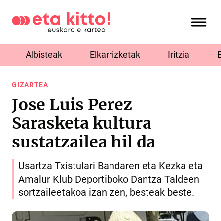
Albisteak
Elkarrizketak
Iritzia
GIZARTEA
Jose Luis Perez
Sarasketa kultura
sustatzailea hil da
Usartza Txistulari Bandaren eta Kezka eta
Amalur Klub Deportiboko Dantza Taldeen
sortzaileetakoa izan zen, besteak beste.