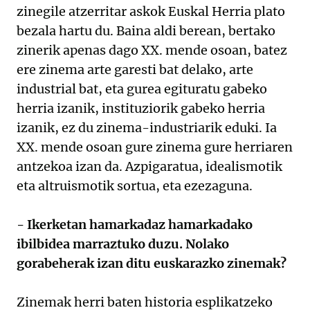
zinegile atzerritar askok Euskal Herria plato
bezala hartu du. Baina aldi berean, bertako
zinerik apenas dago XX. mende osoan, batez
ere zinema arte garesti bat delako, arte
industrial bat, eta gurea egituratu gabeko
herria izanik, instituziorik gabeko herria
izanik, ez du zinema-industriarik eduki. Ia
XX. mende osoan gure zinema gure herriaren
antzekoa izan da. Azpigaratua, idealismotik
eta altruismotik sortua, eta ezezaguna.
- Ikerketan hamarkadaz hamarkadako
ibilbidea marraztuko duzu. Nolako
gorabeherak izan ditu euskarazko zinemak?
Zinemak herri baten historia esplikatzeko