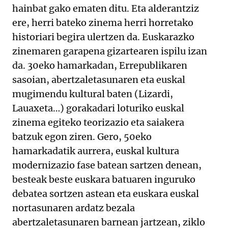
hainbat gako ematen ditu. Eta alderantziz
ere, herri bateko zinema herri horretako
historiari begira ulertzen da. Euskarazko
zinemaren garapena gizartearen ispilu izan
da. 30eko hamarkadan, Errepublikaren
sasoian, abertzaletasunaren eta euskal
mugimendu kultural baten (Lizardi,
Lauaxeta…) gorakadari loturiko euskal
zinema egiteko teorizazio eta saiakera
batzuk egon ziren. Gero, 50eko
hamarkadatik aurrera, euskal kultura
modernizazio fase batean sartzen denean,
besteak beste euskara batuaren inguruko
debatea sortzen astean eta euskara euskal
nortasunaren ardatz bezala
abertzaletasunaren barnean jartzean, ziklo