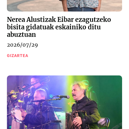
Nerea Alustizak Eibar ezagutzeko
bisita gidatuak eskainiko ditu
abuztuan
2026/07/29
GIZARTEA