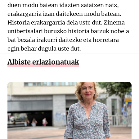
duen modu batean idazten saiatzen naiz,
erakargarria izan daitekeen modu batean.
Historia erakargarria dela uste dut. Zinema
unibertsalari buruzko historia batzuk nobela
bat bezala irakurri daitezke eta horretara
egin behar dugula uste dut.
Albiste erlazionatuak