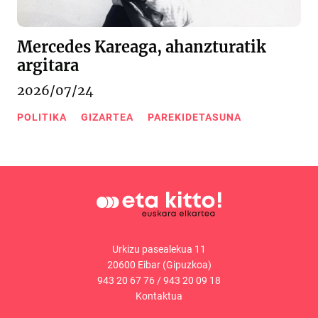
Mercedes Kareaga, ahanzturatik
argitara
2026/07/24
POLITIKA
GIZARTEA
PAREKIDETASUNA
Urkizu pasealekua 11
20600 Eibar (Gipuzkoa)
943 20 67 76
/
943 20 09 18
Kontaktua