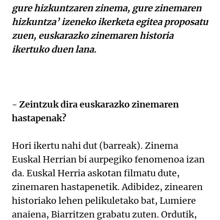
gure hizkuntzaren zinema, gure zinemaren
hizkuntza’ izeneko ikerketa egitea proposatu
zuen, euskarazko zinemaren historia
ikertuko duen lana.
- Zeintzuk dira euskarazko zinemaren
hastapenak?
Hori ikertu nahi dut (barreak). Zinema
Euskal Herrian bi aurpegiko fenomenoa izan
da. Euskal Herria askotan filmatu dute,
zinemaren hastapenetik. Adibidez, zinearen
historiako lehen pelikuletako bat, Lumiere
anaiena, Biarritzen grabatu zuten. Ordutik,