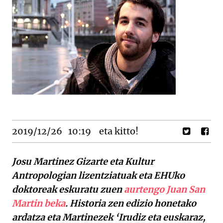
2019/12/26
10:19
eta kitto!
Josu Martinez Gizarte eta Kultur
Antropologian lizentziatuak eta EHUko
doktoreak eskuratu zuen
aurtengo Juan San
Martin beka
. Historia zen edizio honetako
ardatza eta Martinezek ‘Irudiz eta euskaraz,