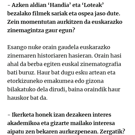
- Azken aldian ‘Handia’ eta ‘Loteak’
bezalako filmek sariak eta ospea jaso dute.
Zein momentutan aurkitzen da euskarazko
zinemagintza gaur egun?
Esango nuke orain gaudela euskarazko
zinemaren historiaren hasieran. Orain hasi
ahal da berba egiten euskal zinematografia
bati buruz. Haur bat dugu esku artean eta
etorkizuneko emakumea edo gizona
bilakatuko dela dirudi, baina oraindik haur
hauskor bat da.
- Ikerketa honek izan dezakeen interes
akademikoa eta gizarte mailako interesa
aipatu zen bekaren aurkezpenean. Zergatik?