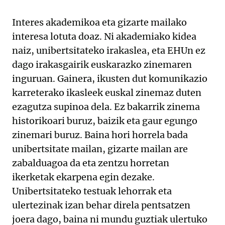
Interes akademikoa eta gizarte mailako
interesa lotuta doaz. Ni akademiako kidea
naiz, unibertsitateko irakaslea, eta EHUn ez
dago irakasgairik euskarazko zinemaren
inguruan. Gainera, ikusten dut komunikazio
karreterako ikasleek euskal zinemaz duten
ezagutza supinoa dela. Ez bakarrik zinema
historikoari buruz, baizik eta gaur egungo
zinemari buruz. Baina hori horrela bada
unibertsitate mailan, gizarte mailan are
zabalduagoa da eta zentzu horretan
ikerketak ekarpena egin dezake.
Unibertsitateko testuak lehorrak eta
ulertezinak izan behar direla pentsatzen
joera dago, baina ni mundu guztiak ulertuko