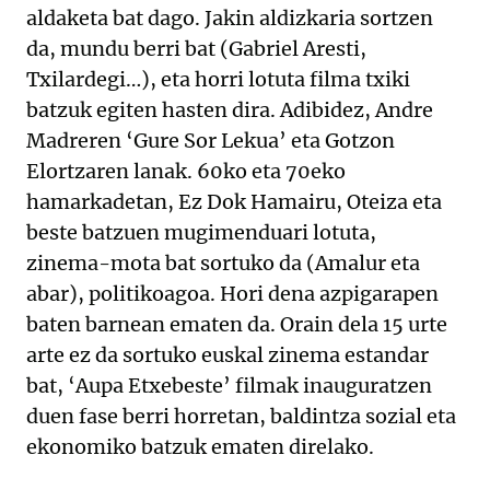
aldaketa bat dago. Jakin aldizkaria sortzen
da, mundu berri bat (Gabriel Aresti,
Txilardegi…), eta horri lotuta filma txiki
batzuk egiten hasten dira. Adibidez, Andre
Madreren ‘Gure Sor Lekua’ eta Gotzon
Elortzaren lanak. 60ko eta 70eko
hamarkadetan, Ez Dok Hamairu, Oteiza eta
beste batzuen mugimenduari lotuta,
zinema-mota bat sortuko da (Amalur eta
abar), politikoagoa. Hori dena azpigarapen
baten barnean ematen da. Orain dela 15 urte
arte ez da sortuko euskal zinema estandar
bat, ‘Aupa Etxebeste’ filmak inauguratzen
duen fase berri horretan, baldintza sozial eta
ekonomiko batzuk ematen direlako.