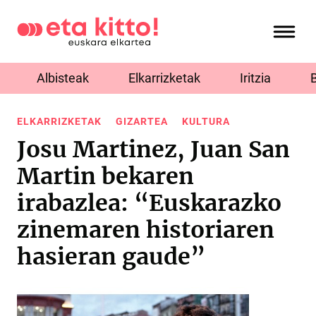
Albisteak
Elkarrizketak
Iritzia
ELKARRIZKETAK
GIZARTEA
KULTURA
Josu Martinez, Juan San
Martin bekaren
irabazlea: “Euskarazko
zinemaren historiaren
hasieran gaude”