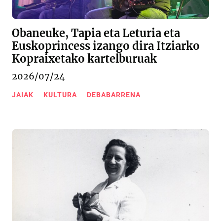
Obaneuke, Tapia eta Leturia eta
Euskoprincess izango dira Itziarko
Kopraixetako kartelburuak
2026/07/24
JAIAK
KULTURA
DEBABARRENA