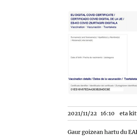
2021/11/22
16:10
eta kit
Gaur goizean hartu du EAE