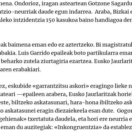
imena. Ondorioz, iragan asteartean Gotzone Sagardu
tzio-neurriak daude egun indarrea. Araba, Bizkai 
leko intzidentzia 150 kasukoa baino handiagoa den 
eak baimena eman edo ez aztertzeko. Bi magistratu
abakia. Luis Garrido epaileak boto partikularra ema
beharko zutela ziurtagiria ezartzea. Eusko Jaurlari
aren erabakiari.
z, eskubide «garrantzitsu askori» eragingo lieke ne
tateari —epaileen arabera, Eusko Jaurlaritzak horie
te, biltzeko askatasunari, hara-hona ibiltzeko as
ko askatasunei eragin diezaiekeela esan dute. Gogor
ehienak» txertatuta daudela, eta hori ere neurria e
ere eman du auzitegiak: «Inkongruentzia» da establ