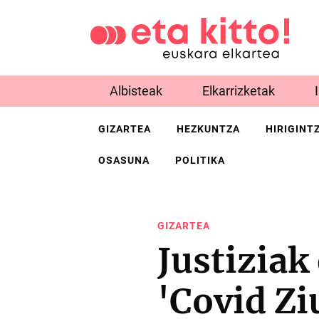
Albisteak
Elkarrizketak
GIZARTEA
HEZKUNTZA
HIRIGINT
OSASUNA
POLITIKA
GIZARTEA
Justizia
'Covid Zi