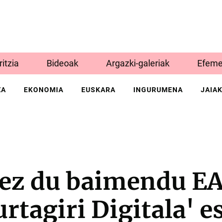
Iritzia
Bideoak
Argazki-galeriak
Efeme
ZA
EKONOMIA
EUSKARA
INGURUMENA
JAIA
k ez du baimendu E
urtagiri Digitala' 