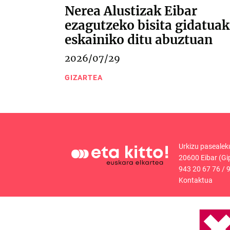
Nerea Alustizak Eibar
ezagutzeko bisita gidatuak
eskainiko ditu abuztuan
2026/07/29
GIZARTEA
Urkizu pasealek
20600 Eibar (Gi
943 20 67 76
/
9
Kontaktua