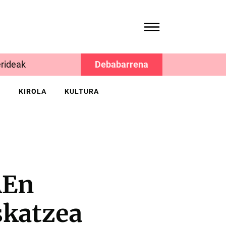
rideak
Debabarrena
K
KIROLA
KULTURA
AEn
eskatzea