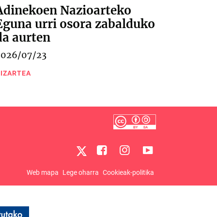
Adinekoen Nazioarteko
Eguna urri osora zabalduko
da aurten
2026/07/23
IZARTEA
Web mapa
Lege oharra
Cookieak-politika