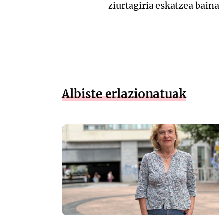
ziurtagiria eskatzea baina
Albiste erlazionatuak