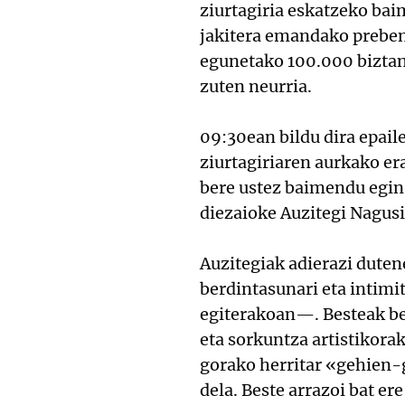
ziurtagiria eskatzeko ba
jakitera emandako preben
egunetako 100.000 biztan
zuten neurria.
09:30ean bildu dira epail
ziurtagiriaren aurkako er
bere ustez baimendu egin 
diezaioke Auzitegi Nagusi
Auzitegiak adierazi dutene
berdintasunari eta intimi
egiterakoan—. Besteak bes
eta sorkuntza artistikora
gorako herritar «gehien-g
dela. Beste arrazoi bat 