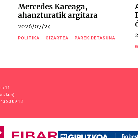
Mercedes Kareaga,
ahanzturatik argitara
2026/07/24
POLITIKA
GIZARTEA
PAREKIDETASUNA
G
ua 11
puzkoa)
43 20 09 18