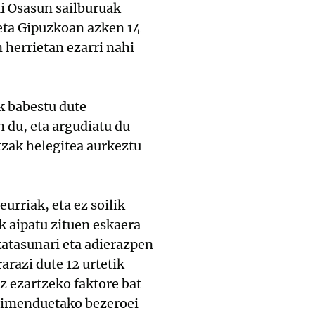
i Osasun sailburuak
eta Gipuzkoan azken 14
herrietan ezarri nahi
k babestu dute
n du, eta argudiatu du
tzak helegitea aurkeztu
urriak, eta ez soilik
k aipatu zituen eskaera
katasunari eta adierazpen
arazi dute 12 urtetik
z ezartzeko faktore bat
ezimenduetako bezeroei