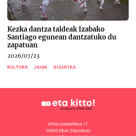
Kezka dantza taldeak Izabako
Santiago egunean dantzatuko du
zapatuan
2026/07/23
KULTURA
JAIAK
GIZARTEA
Urkizu pasealekua 11
20600 Eibar (Gipuzkoa)