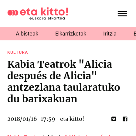
Albisteak
Elkarrizketak
Iritzia
KULTURA
Kabia Teatrok "Alicia
después de Alicia"
antzezlana taularatuko
du barixakuan
2018/01/16
17:59
eta kitto!