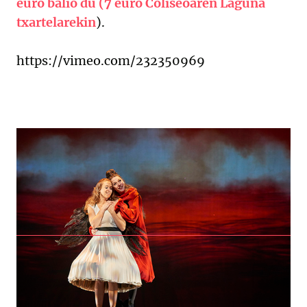
euro balio du (7 euro Coliseoaren Laguna
txartelarekin
).
https://vimeo.com/232350969