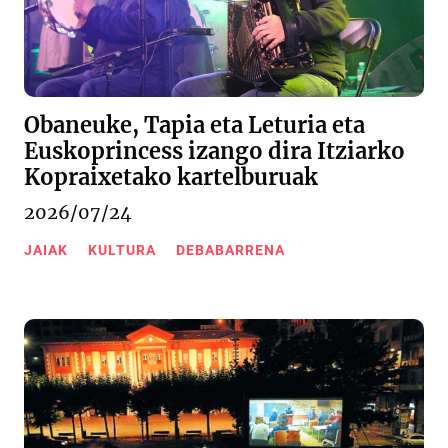
Obaneuke, Tapia eta Leturia eta
Euskoprincess izango dira Itziarko
Kopraixetako kartelburuak
2026/07/24
JAIAK
KULTURA
DEBABARRENA