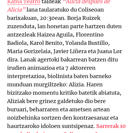
Kabia Teatro
taldeak
“Alicia después de
Alicia”
lana taularatuko du Coliseoan
barixakuan, 20:30ean. Borja Ruizek
zuzenduta, lan honetan parte hartzen duten
antzezleak Haizea Aguila, Florentino
Badiola, Karol Benito, Yolanda Bustillo,
Maria Gorizelaia, Javier Liñera eta Juana Lor
dira. Lanak agertoki bakarrean batzen ditu
irudien animazioa eta 7 aktoreren
interpretazioa, biolinista baten barneko
munduan murgiltzeko: Alizia. Haren
bizitzako momentu kritiko batetik abiatuta,
Aliziak bere grinez galdetuko dio bere
buruari, beharraren eta ametsen artean
noizbehinka sortzen den kontraesanaz eta
haurtzaroko idoloen suntsipenaz.
Sarrerak 10