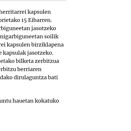
herritarrei kapsulen
rietako 15 Eibarren.
biguneetan jasotzeko
inigarbiguneetan soilik
rrei kapsulen birziklapena
e kapsulak jasotzeko.
tako bilketa zerbitzua
rbitzu berriaren
ndako dirulaguntza bati
 puntu hauetan kokatuko