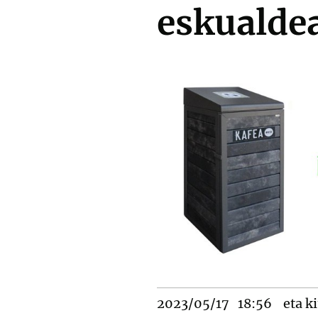
eskualdea
2023/05/17
18:56
eta ki