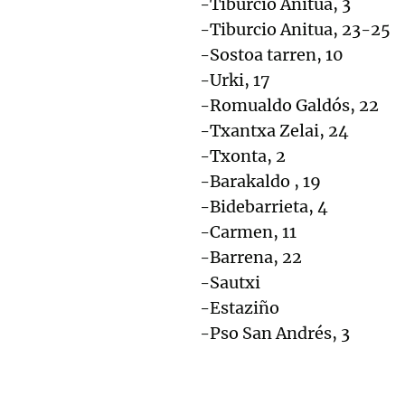
-Tiburcio Anitua, 3
-Tiburcio Anitua, 23-25
-Sostoa tarren, 10
-Urki, 17
-Romualdo Galdós, 22
-Txantxa Zelai, 24
-Txonta, 2
-Barakaldo , 19
-Bidebarrieta, 4
-Carmen, 11
-Barrena, 22
-Sautxi
-Estaziño
-Pso San Andrés, 3