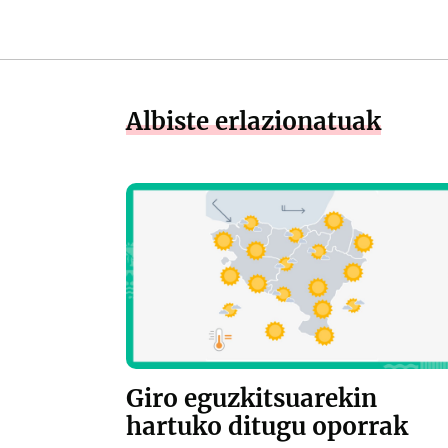
Albiste erlazionatuak
Giro eguzkitsuarekin
hartuko ditugu oporrak