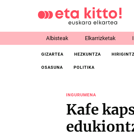
Albisteak
Elkarrizketak
GIZARTEA
HEZKUNTZA
HIRIGINT
OSASUNA
POLITIKA
INGURUMENA
Kafe kaps
edukiontz