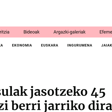
Iritzia
Bideoak
Argazki-galeriak
Efeme
ZA
EKONOMIA
EUSKARA
INGURUMENA
JAIA
ulak jasotzeko 45
i berri jarriko dir