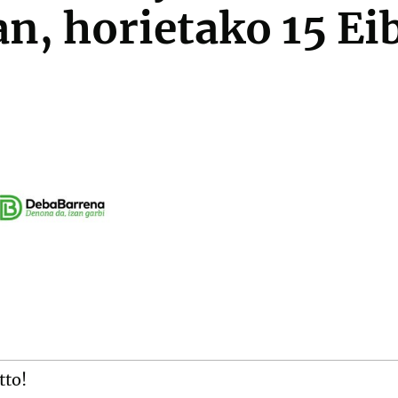
n, horietako 15 Ei
tto!