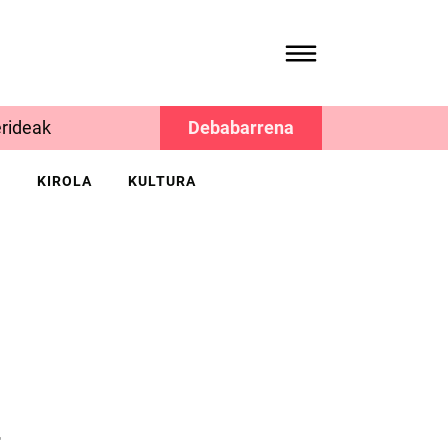
rideak
Debabarrena
K
KIROLA
KULTURA
a