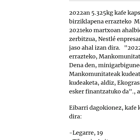
2022an 5.325kg kafe kapsu
birziklapena errazteko Ma
2021eko martxoan ahalbi
zerbitzua, Nestlé enpresa
jaso ahal izan dira. "2022
errazteko, Mankomunitatea
Dena den, minigarbigunee
Mankomunitateak kudeatuko
kudeaketa, aldiz, Ekogras
esker finantzatuko da"., a
Eibarri dagokionez, kafe
dira:
-Legarre, 19