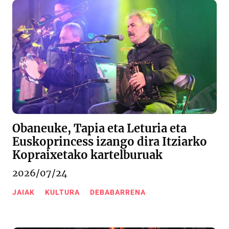
Obaneuke, Tapia eta Leturia eta
Euskoprincess izango dira Itziarko
Kopraixetako kartelburuak
2026/07/24
JAIAK
KULTURA
DEBABARRENA