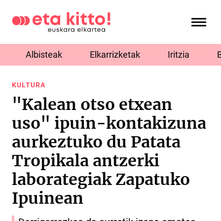
Albisteak
Elkarrizketak
Iritzia
KULTURA
"Kalean otso etxean
uso" ipuin-kontakizuna
aurkeztuko du Patata
Tropikala antzerki
laborategiak Zapatuko
Ipuinean