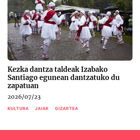
Kezka dantza taldeak Izabako
Santiago egunean dantzatuko du
zapatuan
2026/07/23
KULTURA
JAIAK
GIZARTEA