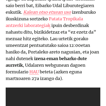
saio berri bat, Eibarko Udal Liburutegiaren
eskutik.
Kalean otso etxean uso
izenburuko
ikuskizuna sortzeko
Patata Tropikala
antzerki laborategiak
ipuin desberdinak
nahastu ditu, bizikidetzaz eta “ez ezetz da”
mezuaz hitz egiteko. Lau urtetik gorako
umeentzat pentsatutako saioa 12:00etan
hasiko da, Portaleko areto nagusian, eta joan
nahi dutenek
izena eman beharko dute
aurretik
, Udalaren webgunean dagoen
formulario
HAU
beteta (azken eguna
martxoaren 27a izango da).