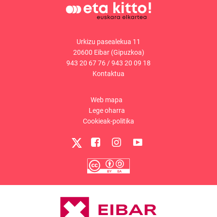
Urkizu pasealekua 11
20600 Eibar (Gipuzkoa)
943 20 67 76
/
943 20 09 18
Kontaktua
Web mapa
Lege oharra
Cookieak-politika