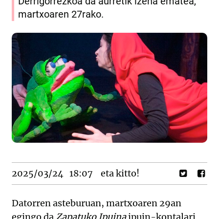
Derrigorrezkoa da aurretik izena ematea,
martxoaren 27rako.
2025/03/24
18:07
eta kitto!
Datorren asteburuan, martxoaren 29an
egingo da
Zapatuko Ipuina
ipuin-kontalari