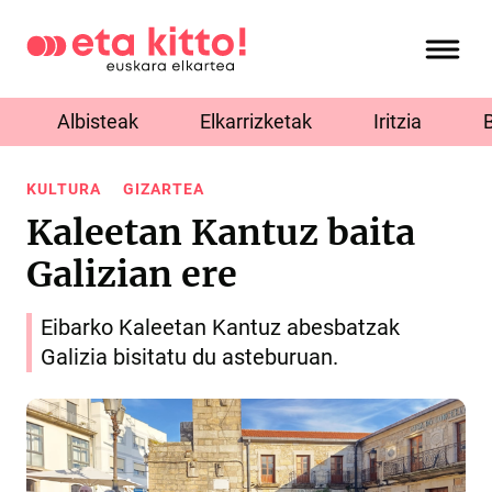
Albisteak
Elkarrizketak
Iritzia
KULTURA
GIZARTEA
Kaleetan Kantuz baita
Galizian ere
Eibarko Kaleetan Kantuz abesbatzak
Galizia bisitatu du asteburuan.