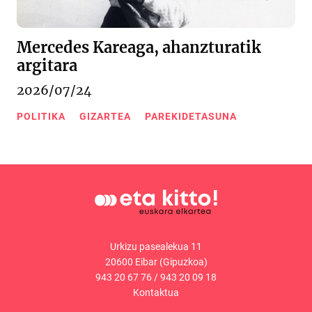
Mercedes Kareaga, ahanzturatik
argitara
2026/07/24
POLITIKA
GIZARTEA
PAREKIDETASUNA
Urkizu pasealekua 11
20600 Eibar (Gipuzkoa)
943 20 67 76
/
943 20 09 18
Kontaktua