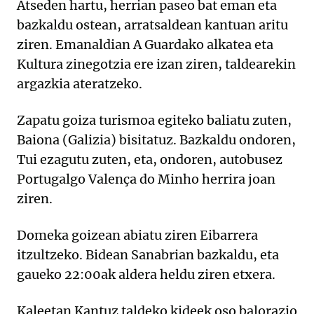
Atseden hartu, herrian paseo bat eman eta
bazkaldu ostean, arratsaldean kantuan aritu
ziren. Emanaldian A Guardako alkatea eta
Kultura zinegotzia ere izan ziren, taldearekin
argazkia ateratzeko.
Zapatu goiza turismoa egiteko baliatu zuten,
Baiona (Galizia) bisitatuz. Bazkaldu ondoren,
Tui ezagutu zuten, eta, ondoren, autobusez
Portugalgo Valença do Minho herrira joan
ziren.
Domeka goizean abiatu ziren Eibarrera
itzultzeko. Bidean Sanabrian bazkaldu, eta
gaueko 22:00ak aldera heldu ziren etxera.
Kaleetan Kantuz taldeko kideek oso balorazio