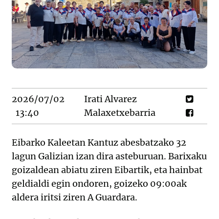
2026/07/02
Irati Alvarez
13:40
Malaxetxebarria
Eibarko Kaleetan Kantuz abesbatzako 32
lagun Galizian izan dira asteburuan. Barixaku
goizaldean abiatu ziren Eibartik, eta hainbat
geldialdi egin ondoren, goizeko 09:00ak
aldera iritsi ziren A Guardara.