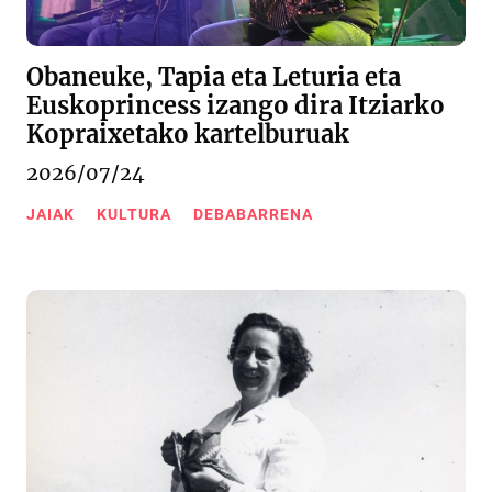
Obaneuke, Tapia eta Leturia eta
Euskoprincess izango dira Itziarko
Kopraixetako kartelburuak
2026/07/24
JAIAK
KULTURA
DEBABARRENA