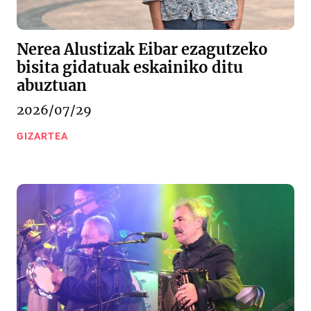
Nerea Alustizak Eibar ezagutzeko
bisita gidatuak eskainiko ditu
abuztuan
2026/07/29
GIZARTEA