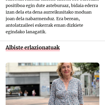
positiboa egin dute asteburuaz, bidaia ederra
izan dela eta dena aurreikusitako moduan
joan dela nabarmenduz. Era berean,
antolatzaileei eskerrak eman dizkiete
egindako lanagatik.
Albiste erlazionatuak