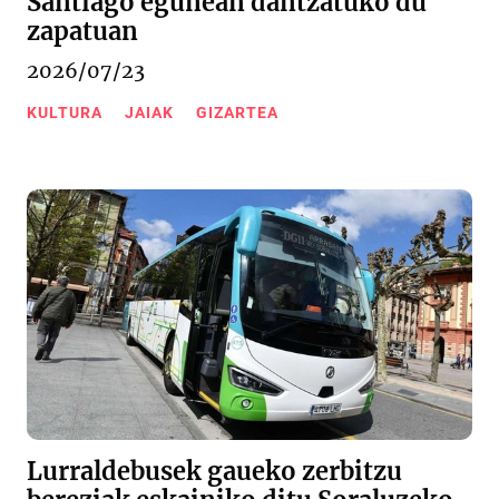
Santiago egunean dantzatuko du
zapatuan
2026/07/23
KULTURA
JAIAK
GIZARTEA
Lurraldebusek gaueko zerbitzu