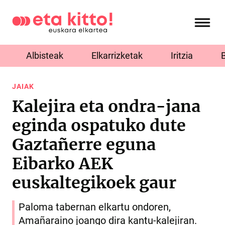
Albisteak
Elkarrizketak
Iritzia
JAIAK
Kalejira eta ondra-jana
eginda ospatuko dute
Gaztañerre eguna
Eibarko AEK
euskaltegikoek gaur
Paloma tabernan elkartu ondoren,
Amañaraino joango dira kantu-kalejiran.