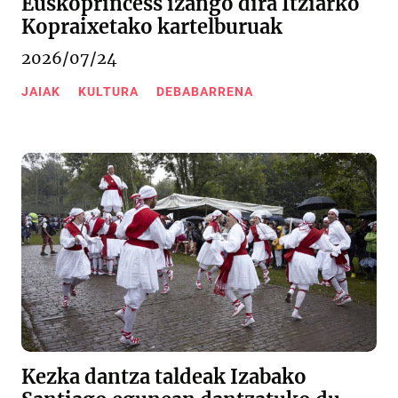
Euskoprincess izango dira Itziarko
Kopraixetako kartelburuak
2026/07/24
JAIAK
KULTURA
DEBABARRENA
Kezka dantza taldeak Izabako