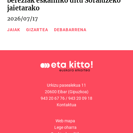
bereziak eskainiko ditu Soraluzeko
jaietarako
2026/07/17
JAIAK
GIZARTEA
DEBABARRENA
Urkizu pasealekua 11
20600 Eibar (Gipuzkoa)
943 20 67 76
/
943 20 09 18
Kontaktua
Web mapa
Lege oharra