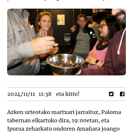
2024/11/11
11:38
eta kitto!
Azken urteotako martxari jarraituz, Paloma
tabernan elkartuko dira, 19:00etan, eta
Ipurua zeharkatu ondoren Amañara joango