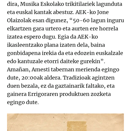
dira, Musika Eskolako trikitilariek lagunduta
eta euskal kantak abestuz. AEK-ko Jone
Olaizolak esan digunez, “50-60 lagun inguru
elkartzen gara urtero eta aurten ere horrela
izatea espero dugu. Egia da AEK-ko
ikasleentzako plana izaten dela, baina
gonbidapena irekia da eta edozein euskalzale
edo kantuzale etorri daiteke gurekin”.
Amañan, Amesti tabernan merienda egingo
dute, 20:00ak aldera. Tradizioak agintzen
duen bezala, ez da gaztainarik faltako, eta
gainera Errigoraren produktuen zozketa
egingo dute.