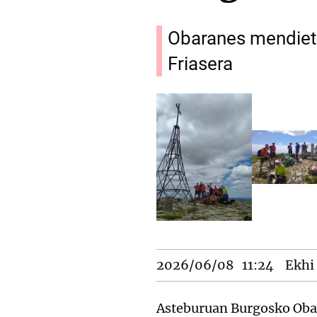
Obaranes mendieta
Friasera
2026/06/08
11:24
Ekhi 
Asteburuan Burgosko Obar