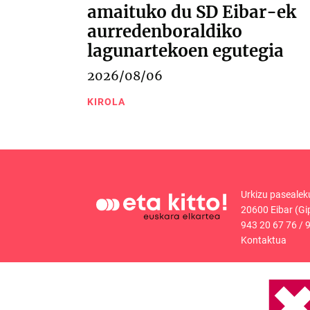
amaituko du SD Eibar-ek
aurredenboraldiko
lagunartekoen egutegia
2026/08/06
KIROLA
Urkizu pasealek
20600 Eibar (Gi
943 20 67 76
/
9
Kontaktua