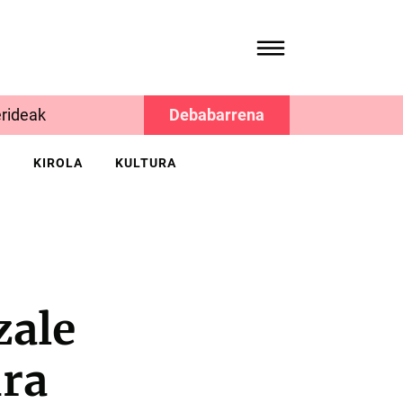
rideak
Debabarrena
K
KIROLA
KULTURA
zale
ira