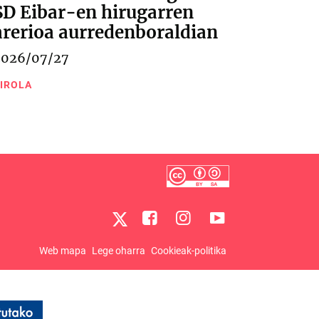
SD Eibar-en hirugarren
arerioa aurredenboraldian
2026/07/27
IROLA
Web mapa
Lege oharra
Cookieak-politika