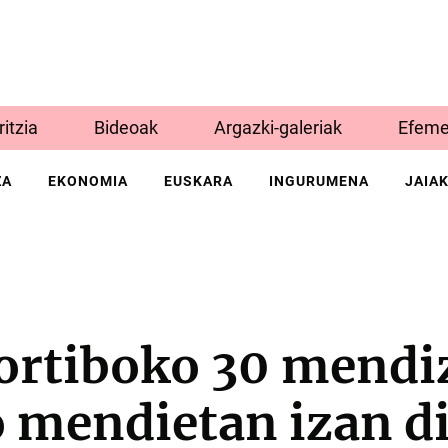
Iritzia
Bideoak
Argazki-galeriak
Efeme
ZA
EKONOMIA
EUSKARA
INGURUMENA
JAIA
ortiboko 30 mendi
 mendietan izan d