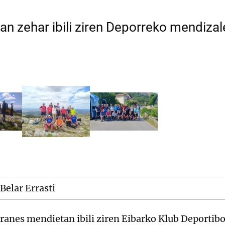
n zehar ibili ziren Deporreko mendizal
Belar Errasti
anes mendietan ibili ziren Eibarko Klub Deportib