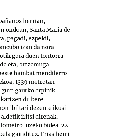
rbañanos herrian,
ren ondoan, Santa Maria de
a, pagadi, ezpeldi,
Mancubo izan da nora
otik gora duen tontorra
ude eta, ortzemuga
beste hainbat mendilerro
nekoa, 1339 metrotan
, gure gaurko erpinik
akartzen du bere
n ibiltari dezente ikusi
ldetik iritsi direnak.
ilometro luzeko bidea. 22
ela gaindituz. Frias herri