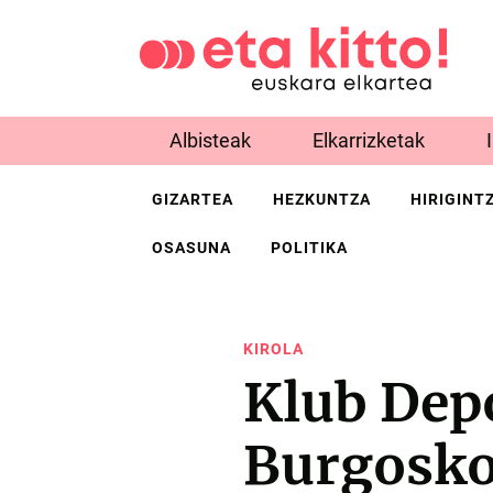
Albisteak
Elkarrizketak
GIZARTEA
HEZKUNTZA
HIRIGINT
OSASUNA
POLITIKA
KIROLA
Klub Dep
Burgosko