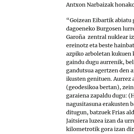
Antxon Narbaizak honako 
“Goizean Eibartik abiatu 
dagoeneko Burgosen lurret
Garoña zentral nuklear iza
ereinotz eta beste hainb
azpiko arboletan kukuen k
gaindu dugu aurrenik, be
gandutsua agertzen den a
ikusten genituen. Aurrez 
(geodesikoa bertan), zeine
garaiena zapaldu dugu: (H
nagusitasuna erakusten ba
ditugun, batzuek Frias ald
Jaitsiera luzea izan da u
kilometrotik gora izan dir