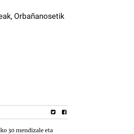
eak, Orbañanosetik
oko 30 mendizale eta