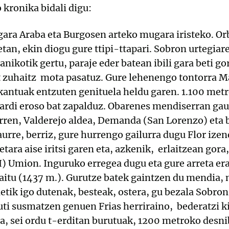
kronika bidali digu:
gara Araba eta Burgosen arteko mugara iristeko. O
an, ekin diogu gure ttipi-ttapari. Sobron urtegia
nikotik gertu, paraje eder batean ibili gara beti gor
at zuhaitz mota pasatuz. Gure lehenengo tontorra 
antuak entzuten genituela heldu garen. 1.100 metr
lardi eroso bat zapalduz. Obarenes mendiserran ga
rren, Valderejo aldea, Demanda (San Lorenzo) eta 
aurre, berriz, gure hurrengo gailurra dugu Flor ize
tara aise iritsi garen eta, azkenik, erlaitzean gora
) Umion. Inguruko erregea dugu eta gure arreta er
itu (1437 m.). Gurutze batek gaintzen du mendia, no
etik igo dutenak, besteak, ostera, gu bezala Sobron a
rruti susmatzen genuen Frias herriraino, bederatzi k
a, sei ordu t-erditan burutuak, 1200 metroko desnib