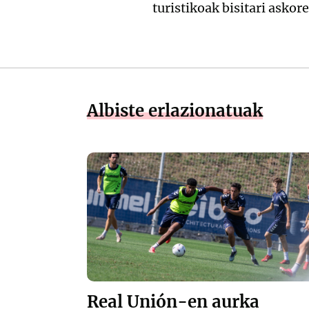
turistikoak bisitari askor
Albiste erlazionatuak
Real Unión-en aurka