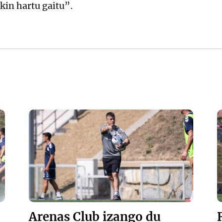
ekin hartu gaitu”.
Arenas Club izango du