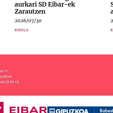
aurkari SD Eibar-ek
Zarautzen
2026/07/30
KIROLA
K
ua 11
puzkoa)
43 20 09 18