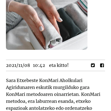
2021/11/08
10:42
eta kitto!
Sara Etxebeste KonMari Aholkulari
Agiridunaren eskutik murgilduko gara
KonMari metodoaren oinarrietan. KonMari
metodoa, era laburrean esanda, etxeko
espazioak antolatzeko edo ordenatzeko