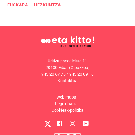
EUSKARA
HEZKUNTZA
Urkizu pasealekua 11
20600 Eibar (Gipuzkoa)
943 20 67 76
/
943 20 09 18
Kontaktua
Web mapa
Lege oharra
Cookieak-politika