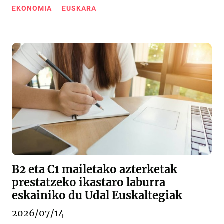
EKONOMIA
EUSKARA
B2 eta C1 mailetako azterketak
prestatzeko ikastaro laburra
eskainiko du Udal Euskaltegiak
2026/07/14