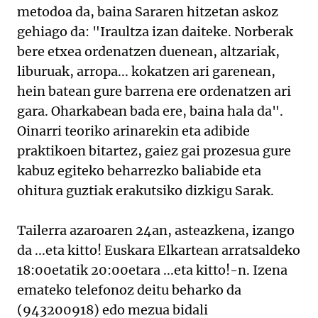
metodoa da, baina Sararen hitzetan askoz
gehiago da: "Iraultza izan daiteke. Norberak
bere etxea ordenatzen duenean, altzariak,
liburuak, arropa... kokatzen ari garenean,
hein batean gure barrena ere ordenatzen ari
gara. Oharkabean bada ere, baina hala da".
Oinarri teoriko arinarekin eta adibide
praktikoen bitartez, gaiez gai prozesua gure
kabuz egiteko beharrezko baliabide eta
ohitura guztiak erakutsiko dizkigu Sarak.
Tailerra azaroaren 24an, asteazkena, izango
da ...eta kitto! Euskara Elkartean arratsaldeko
18:00etatik 20:00etara ...eta kitto!-n. Izena
emateko telefonoz deitu beharko da
(943200918) edo mezua bidali