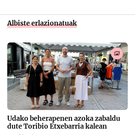
Albiste erlazionatuak
Udako beherapenen azoka zabaldu
dute Toribio Etxebarria kalean