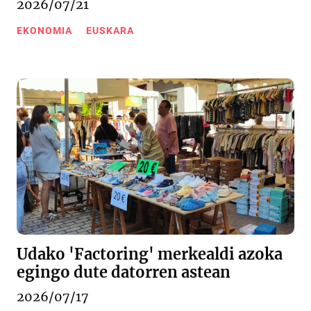
2026/07/21
EKONOMIA
EUSKARA
Udako 'Factoring' merkealdi azoka
egingo dute datorren astean
2026/07/17