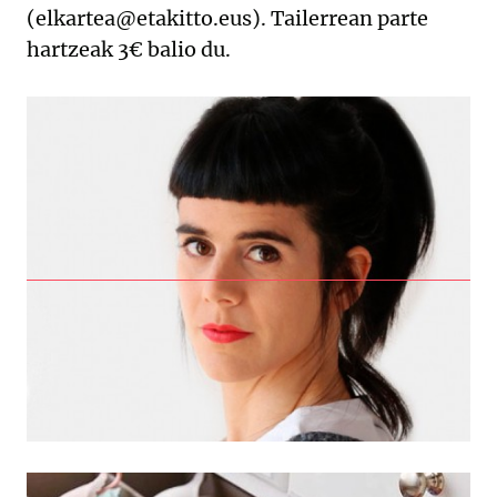
(elkartea@etakitto.eus). Tailerrean parte
hartzeak 3€ balio du.