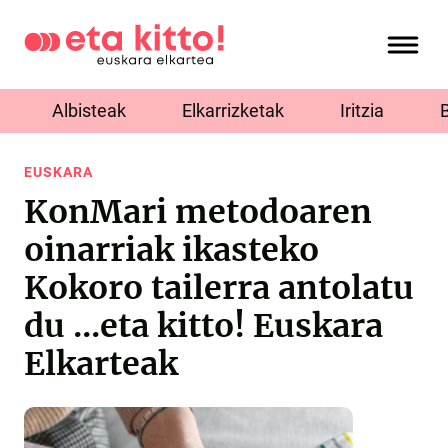
Albisteak
Elkarrizketak
Iritzia
EUSKARA
KonMari metodoaren
oinarriak ikasteko
Kokoro tailerra antolatu
du ...eta kitto! Euskara
Elkarteak