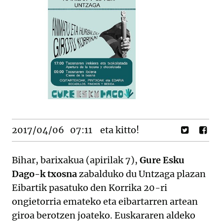
2017/04/06
07:11
eta kitto!
Bihar, barixakua (apirilak 7),
Gure Esku
Dago-k
txosna
zabalduko du Untzaga plazan
Eibartik pasatuko den Korrika 20-ri
ongietorria emateko eta eibartarren artean
giroa berotzen joateko. Euskararen aldeko