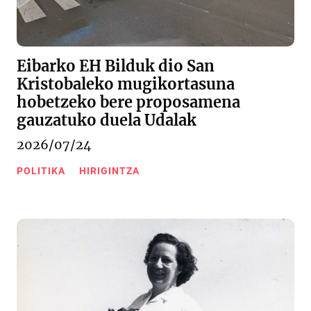
Eibarko EH Bilduk dio San
Kristobaleko mugikortasuna
hobetzeko bere proposamena
gauzatuko duela Udalak
2026/07/24
POLITIKA
HIRIGINTZA