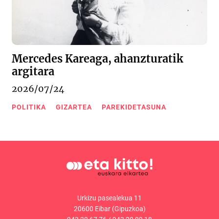
Mercedes Kareaga, ahanzturatik
argitara
2026/07/24
POLITIKA
GIZARTEA
PAREKIDETASUNA
Urkizu pasealekua 11
20600 Eibar (Gipuzkoa)