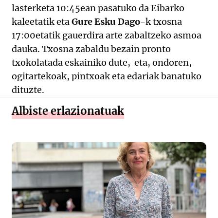
lasterketa 10:45ean pasatuko da Eibarko
kaleetatik eta
Gure Esku Dago
-k txosna
17:00etatik gauerdira arte zabaltzeko asmoa
dauka. Txosna zabaldu bezain pronto
txokolatada eskainiko dute, eta, ondoren,
ogitartekoak, pintxoak eta edariak banatuko
dituzte.
Albiste erlazionatuak