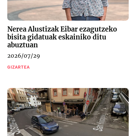
Nerea Alustizak Eibar ezagutzeko
bisita gidatuak eskainiko ditu
abuztuan
2026/07/29
GIZARTEA