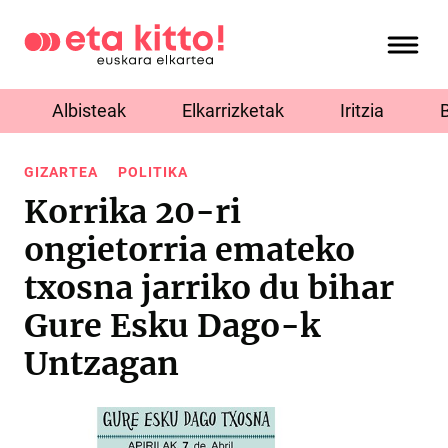
Albisteak
Elkarrizketak
Iritzia
GIZARTEA
POLITIKA
Korrika 20-ri
ongietorria emateko
txosna jarriko du bihar
Gure Esku Dago-k
Untzagan