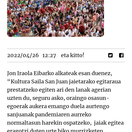
2022/04/26
12:27
eta kitto!
Jon Iraola Eibarko alkateak esan duenez,
“Kultura Saila San Juan jaietarako egitaraua
prestatzeko egiten ari den lanak agerian
uzten du, seguru asko, oraingo osasun-
egoerak aukera emango duela aurtengo
sanjuanak pandemiaren aurreko
normaltasun harekin ospatzeko, jaiak egitea
eragotzi duten urte biko murrizketen