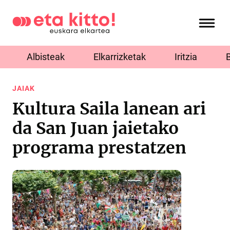
Albisteak
Elkarrizketak
Iritzia
JAIAK
Kultura Saila lanean ari
da San Juan jaietako
programa prestatzen