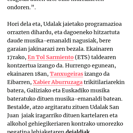
ondoren.”.
Hori dela eta, Udalak jaietako programazioa
orrazten dihardu, eta dagoeneko hitzartuta
daude musika-emanaldi nagusiak, bere
garaian jakinarazi zen bezala. Ekainaren
17rako,
En Tol Sarmiento
(ETS) taldearen
kontzertua izango da. Hurrengo egunean,
ekainaren 18an,
Tanxugeiras
izango da
Eibarren,
Xabier Aburruzaga
trikitilariarekin
batera, Galiziako eta Euskadiko musika
bateratuko dituen musika-emanaldi batean.
Bestalde, atzo argitaratu zituen Udalak San
Juan jaiak iragarriko dituen kartelaren eta
alkohol gehiegikeriaren kontrako umorezko
pegatina lehiaketaren
deialdiak
.