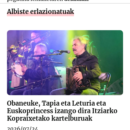
Albiste erlazionatuak
Obaneuke, Tapia eta Leturia eta
Euskoprincess izango dira Itziarko
Kopraixetako kartelburuak
2026/07/24