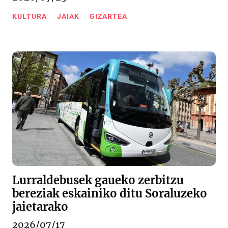
KULTURA
JAIAK
GIZARTEA
Lurraldebusek gaueko zerbitzu
bereziak eskainiko ditu Soraluzeko
jaietarako
2026/07/17