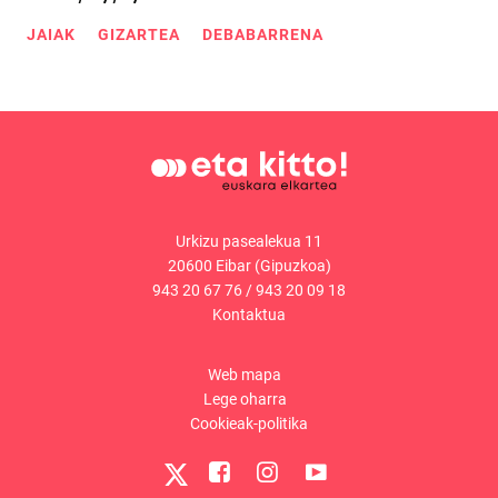
JAIAK
GIZARTEA
DEBABARRENA
Urkizu pasealekua 11
20600 Eibar (Gipuzkoa)
943 20 67 76
/
943 20 09 18
Kontaktua
Web mapa
Lege oharra
Cookieak-politika