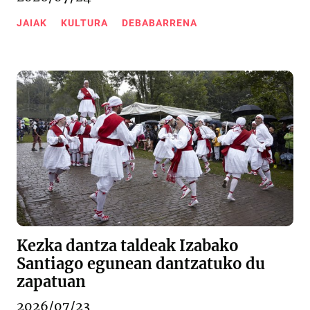
JAIAK
KULTURA
DEBABARRENA
Kezka dantza taldeak Izabako
Santiago egunean dantzatuko du
zapatuan
2026/07/23