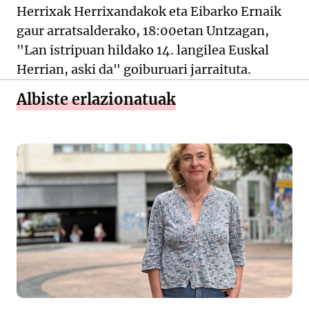
Herrixak Herrixandakok eta Eibarko Ernaik
gaur arratsalderako, 18:00etan Untzagan,
"Lan istripuan hildako 14. langilea Euskal
Herrian, aski da" goiburuari jarraituta.
Albiste erlazionatuak