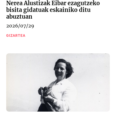
Nerea Alustizak Eibar ezagutzeko
bisita gidatuak eskainiko ditu
abuztuan
2026/07/29
GIZARTEA