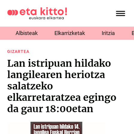
Albisteak
Elkarrizketak
Iritzia
GIZARTEA
Lan istripuan hildako
langilearen heriotza
salatzeko
elkarretaratzea egingo
da gaur 18:00etan