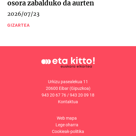
osora zabalduko da aurten
2026/07/23
GIZARTEA
Urkizu pasealekua 11
20600 Eibar (Gipuzkoa)
943 20 67 76
/
943 20 09 18
Kontaktua
Web mapa
Lege oharra
Cookieak-politika