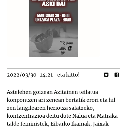
2022/03/30
14:21
eta kitto!
Astelehen goizean Azitainen teilatua
konpontzen ari zenean bertatik erori eta hil
zen langilearen heriotza salatzeko,
kontzentrazioa deitu dute Nalua eta Matraka
talde feministek, Eibarko Ikamak, Jaixak