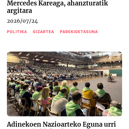
Mercedes Kareaga, ahanzturatik
argitara
2026/07/24
POLITIKA
GIZARTEA
PAREKIDETASUNA
Adinekoen Nazioarteko Eguna urri