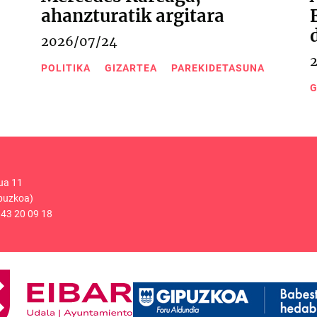
ahanzturatik argitara
2026/07/24
POLITIKA
GIZARTEA
PAREKIDETASUNA
G
ua 11
puzkoa)
43 20 09 18