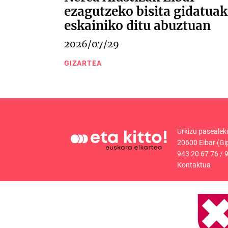
ezagutzeko bisita gidatuak
eskainiko ditu abuztuan
2026/07/29
GIZARTEA
Urkizu pasealek
20600 Eibar (Gi
943 20 67 76
/
9
Kontaktua