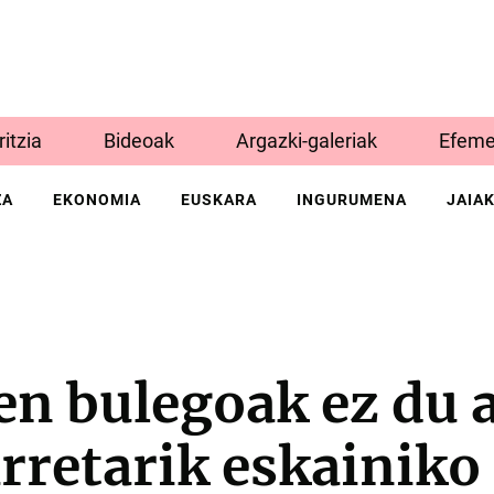
Iritzia
Bideoak
Argazki-galeriak
Efeme
ZA
EKONOMIA
EUSKARA
INGURUMENA
JAIA
en bulegoak ez du 
rretarik eskainiko