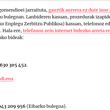
omendioei jarraituta,
gaurtik aurrera ez dute inor
gu bulegoan. Lanbideren kasuan, prozedurak izapid
ko Enplegu Zerbitzu Publikoa) kasuan, telefonoz ed
. Hala ere,
telefonoz zein internet bidezko arreta e
ako bideak:
 630 305 452
.
di.eus
 943 209 956
(Eibarko bulegoa).