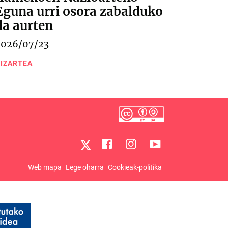
Eguna urri osora zabalduko
da aurten
2026/07/23
IZARTEA
Web mapa
Lege oharra
Cookieak-politika