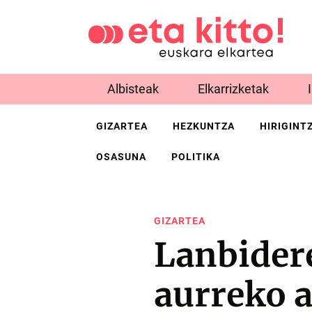
Albisteak
Elkarrizketak
GIZARTEA
HEZKUNTZA
HIRIGINT
OSASUNA
POLITIKA
GIZARTEA
Lanbider
aurreko a