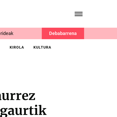
rideak
Debabarrena
K
KIROLA
KULTURA
aurrez
 gaurtik