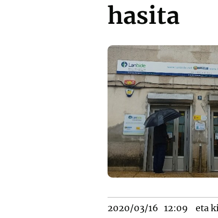
hasita
2020/03/16
12:09
eta k