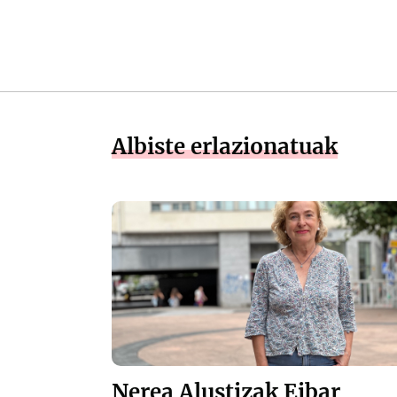
Albiste erlazionatuak
Nerea Alustizak Eibar