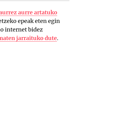
 aurrez aurre artatuko
etzeko epeak eten egin
o internet bidez
maten jarraituko dute
.