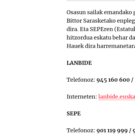
Osasun sailak emandako g
Bittor Sarasketako enple
dira. Eta SEPEren (Estatu
hitzordua eskatu behar da
Hauek dira harremanetar
LANBIDE
Telefonoz:
945 160 600 /
Interneten:
lanbide.euska
SEPE
Telefonoz:
901 119 999 /