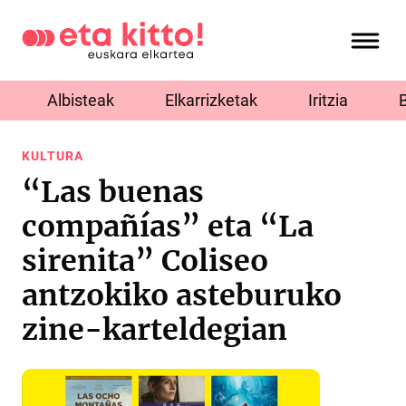
Albisteak
Elkarrizketak
Iritzia
KULTURA
“Las buenas
compañías” eta “La
sirenita” Coliseo
antzokiko asteburuko
zine-karteldegian