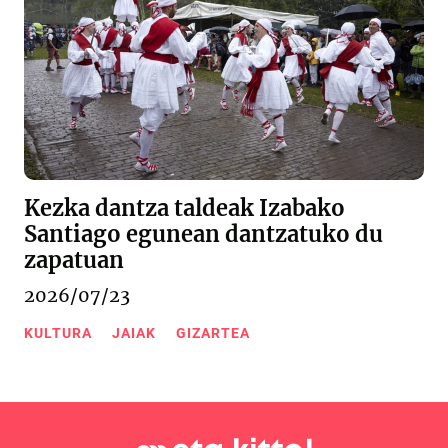
Kezka dantza taldeak Izabako
Santiago egunean dantzatuko du
zapatuan
2026/07/23
KULTURA
JAIAK
GIZARTEA