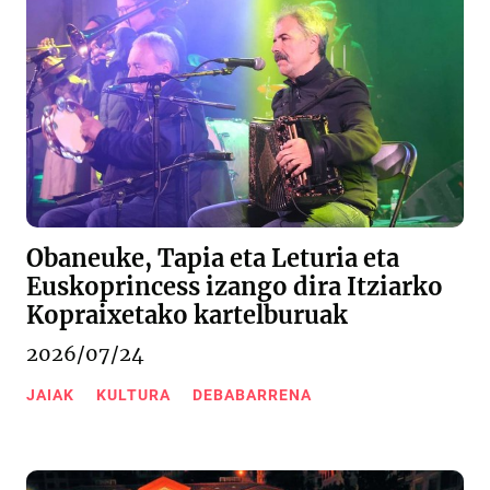
Obaneuke, Tapia eta Leturia eta
Euskoprincess izango dira Itziarko
Kopraixetako kartelburuak
2026/07/24
JAIAK
KULTURA
DEBABARRENA