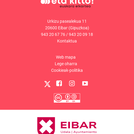
Urkizu pasealekua 11
20600 Eibar (Gipuzkoa)
943 20 67 76
/
943 20 09 18
Kontaktua
Web mapa
Lege oharra
Cookieak-politika