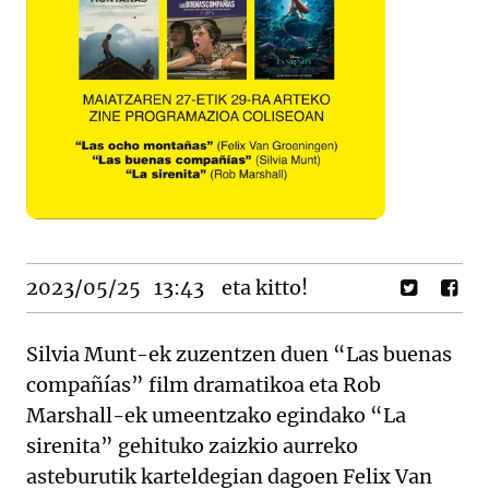
2023/05/25
13:43
eta kitto!
Silvia Munt-ek zuzentzen duen “Las buenas
compañías” film dramatikoa eta Rob
Marshall-ek umeentzako egindako “La
sirenita” gehituko zaizkio aurreko
asteburutik karteldegian dagoen Felix Van