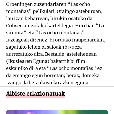
Groeningen zuzendariaren “Las ocho
montañas” pelikulari. Oraingo asteburuan,
lau izan beharrean, hirukin osatuko da
Coliseo antzokiko karteldegia. Hori bai, “La
sirenita” eta “Las ocho montañas”
luzeagoak direnez, bi orduko iraupenarekin,
zapatuko lehen bi saioak 16:30era
aurreratuko dira. Bestalde, astelehenean
(Ikuslearen Eguna) bakarrik bi film
eskainiko dira eta “Las ocho montañas” ez
da emango egun horretan; beraz, domeka
izango da bera ikusteko azken eguna.
Albiste erlazionatuak